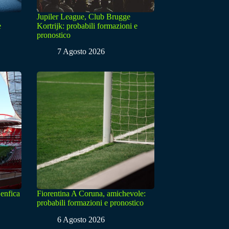
Jupiler League, Club Brugge
e
Kortrijk: probabili formazioni e
pronostico
7 Agosto 2026
enfica
Fiorentina A Coruna, amichevole:
probabili formazioni e pronostico
6 Agosto 2026