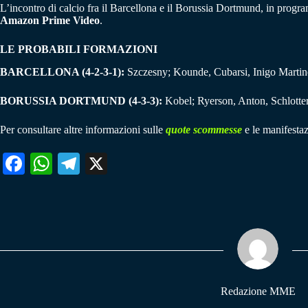
L’incontro di calcio fra il Barcellona e il Borussia Dortmund, in progra
Amazon Prime Video
.
LE PROBABILI FORMAZIONI
BARCELLONA (4-2-3-1):
Szczesny; Kounde, Cubarsi, Inigo Martine
BORUSSIA DORTMUND (4-3-3):
Kobel; Ryerson, Anton, Schlotte
Per consultare altre informazioni sulle
quote scommesse
e le manifestaz
Fa
W
Te
X
ce
ha
le
bo
ts
gr
ok
A
a
pp
m
Redazione MME