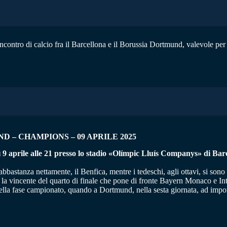
l’incontro di calcio fra il Barcellona e il Borussia Dortmund, valevole pe
 – CHAMPIONS – 09 APRILE 2025
 aprile alle 21 presso lo stadio «Olímpic Lluís Companys» di Barcel
astanza nettamente, il Benfica, mentre i tedeschi, agli ottavi, si sono s
 la vincente del quarto di finale che pone di fronte Bayern Monaco e Int
lla fase campionato, quando a Dortmund, nella sesta giornata, ad impors