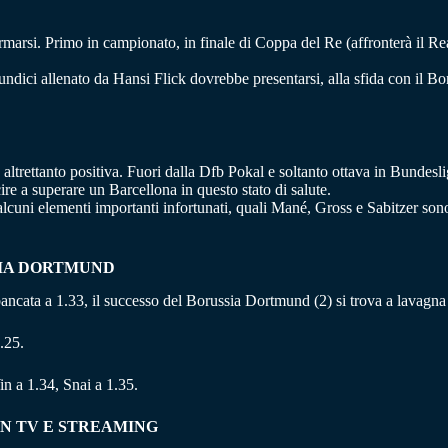
fermarsi. Primo in campionato, in finale di Coppa del Re (affronterà il R
 l’undici allenato da Hansi Flick dovrebbe presentarsi, alla sfida con il
altrettanto positiva. Fuori dalla Dfb Pokal e soltanto ottava in Bundesli
re a superare un Barcellona in questo stato di salute.
lcuni elementi importanti infortunati, quali Mané, Gross e Sabitzer sono
SIA DORTMUND
 è bancata a 1.33, il successo del Borussia Dortmund (2) si trova a lavagna
.25.
n a 1.34, Snai a 1.35.
N TV E STREAMING