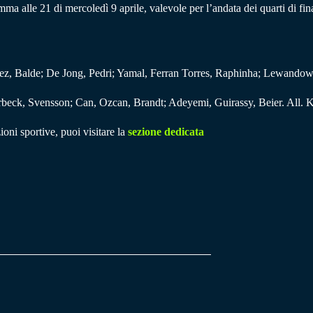
mma alle 21 di mercoledì 9 aprile, valevole per l’andata dei quarti di fi
z, Balde; De Jong, Pedri; Yamal, Ferran Torres, Raphinha; Lewandowsk
rbeck, Svensson; Can, Ozcan, Brandt; Adeyemi, Guirassy, Beier. All. 
ioni sportive, puoi visitare la
sezione dedicata