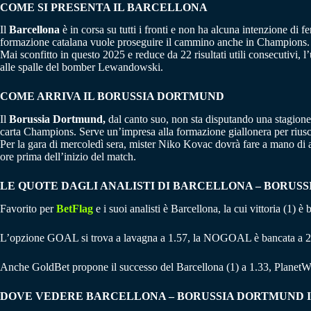
COME SI PRESENTA IL BARCELLONA
Il
Barcellona
è in corsa su tutti i fronti e non ha alcuna intenzione di 
formazione catalana vuole proseguire il cammino anche in Champions.
Mai sconfitto in questo 2025 e reduce da 22 risultati utili consecutivi,
alle spalle del bomber Lewandowski.
COME ARRIVA IL BORUSSIA DORTMUND
Il
Borussia Dortmund,
dal canto suo, non sta disputando una stagione 
carta Champions. Serve un’impresa alla formazione giallonera per riusci
Per la gara di mercoledì sera, mister Niko Kovac dovrà fare a mano di a
ore prima dell’inizio del match.
LE QUOTE DAGLI ANALISTI DI BARCELLONA – BORUS
Favorito per
BetFlag
e i suoi analisti è Barcellona, la cui vittoria (1)
L’opzione GOAL si trova a lavagna a 1.57, la NOGOAL è bancata a 2
Anche GoldBet propone il successo del Barcellona (1) a 1.33, PlanetWi
DOVE VEDERE BARCELLONA – BORUSSIA DORTMUND I