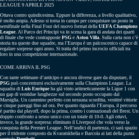
LEAGUE 9 APRILE 2025
Ottava contro quindicesima. Eppure la differenza, a livello qualitativo,
è molto ampia. Adesso si torna in campo per conquistare un posto in
semifinale nella Final Four del nuovo format della
UEFA Champions
League
. Al Parco dei Principi va in scena la gara di andata dei quarti
di finale che vede contrapposte
PSG
e
Aston Villa
. Sulla carta non c’è
storia tra queste due squadre, ma l’Europa è un palcoscenico capace di
regalare sorprese ogni anno. Si tratta del primo incrocio ufficiali tra
loro in una competizione internazionale.
COME ARRIVA IL PSG
Con tante settimane d’anticipo e ancora diverse gare da disputare, il
PSG
può concentrarsi esclusivamente sulla Champions League. La
squadra di
Luis Enrique
ha già vinto aritmeticamente la Ligue 1 con
un gap di ventidue lunghezze sul secondo posto occupato dal
Marsiglia. Un cammino perfetto con nessuna sconfitta, ventitré vittorie
e cinque pareggi fino ad ora. Per quanto riguarda l’Europa, il percorso
è partito dai playoff, dopo la prima, contro i connazionali del Brest. Un
doppio confronto a senso unico con un totale di 10-0. Agli ottavi,
invece, la grande sorpresa: eliminato il Liverpool che vola verso la
conquista della Premier League. Nell’undici di partenza, ci sarà spazio
per il tridente composto da Kvaratskhelia e Barcola ai lati della punta
centrale
Dembelé
.