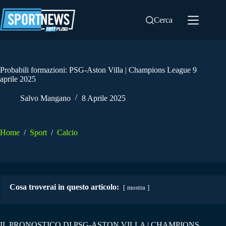
Salta
al
Cerca
contenuto
Probabili formazioni: PSG-Aston Villa | Champions League 9
aprile 2025
Salvo Mangano
8 Aprile 2025
Home
/
Sport
/
Calcio
Cosa troverai in questo articolo:
mostra
IL PRONOSTICO DI PSG-ASTON VILLA | CHAMPIONS