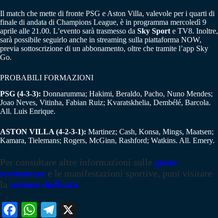
Il match che mette di fronte PSG e Aston Villa, valevole per i quarti di
finale di andata di Champions League, è in programma mercoledì 9
aprile alle 21.00. L’evento sarà trasmesso da
Sky Sport
e TV8. Inoltre,
sarà possibile seguirlo anche in streaming sulla piattaforma NOW,
previa sottoscrizione di un abbonamento, oltre che tramite l’app Sky
Go.
PROBABILI FORMAZIONI
PSG (4-3-3):
Donnarumma; Hakimi, Beraldo, Pacho, Nuno Mendes;
Joao Neves, Vitinha, Fabian Ruiz; Kvaratskhelia, Dembélé, Barcola.
All. Luis Enrique.
ASTON VILLA (4-2-3-1):
Martinez; Cash, Konsa, Mings, Maatsen;
Kamara, Tielemans; Rogers, McGinn, Rashford; Watkins. All. Emery.
Per consultare altre informazioni sulle
quote
scommesse
e le manifestazioni sportive, puoi visitare
la
sezione dedicata
Fa
W
Te
X