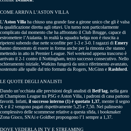
COME ARRIVA L’ASTON VILLA
L’
Aston Villa
ha chiuso una grande fase a girone unico che gli è valsa
la qualificazione diretta agli ottavi. Un turno non particolarmente
complicato dal momento che ha affrontato il Club Brugge, capace di
estromettere l’Atalanta. In realtà la squadra belga non è riuscita a
ripetersi subendo due nette sconfitte per 1-3 e 3-0. I ragazzi di
Emery
hanno dimostrato di essere in forma anche per la rimonta che stanno
mettendo in atto in Premier League. Nel weekend appena trascorso è
arrivato il 2-1 contro il Nottingham, terzo successo consecutivo. Nello
schieramento iniziale, Watkins fungerà da unico riferimento avanzato,
sostenuto alle spalle dal trio formato da Rogers, McGinn e
Rashford
.
LE QUOTE DEGLI ANALISTI
Dando un’occhiata alle previsioni degli analisti di
BetFlag
, nella gara
di Champions League tra PSG e Aston Villa, i padroni di casa partono
favoriti. Infatti,
il successo interno (1) è quotato 1,37
, mentre il segno
X e il 2 vengono pagati rispettivamente 5,25 e 7,50. Nel palinsesto
complessivo delle scommesse relative a questa sfida, i bookmaker
Zona Gioco, SNAi e Goldbet propongono l’1 sempre a 1,37.
DOVE VEDERLA IN TV E STREAMING