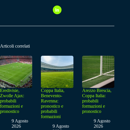
Articoli correlati
Eredivisie,
Coppa Italia,
Arezzo Brescia,
Zwolle Ajax:
Benevento-
Coppa Italia:
probabili
Ravenna:
probabili
formazioni e
pronostico e
formazioni e
pronostico
probabili
pronostico
formazioni
9 Agosto
9 Agosto
2026
9 Agosto
2026