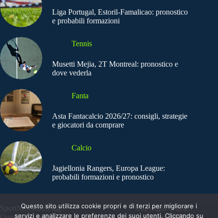
Liga Portugal, Estoril-Famalicao: pronostico
e probabili formazioni
Tennis
Musetti Mejia, 2T Montreal: pronostico e
dove vederla
Fanta
Asta Fantacalcio 2026/27: consigli, strategie
e giocatori da comprare
Calcio
Jagiellonia Rangers, Europa League:
probabili formazioni e pronostico
Questo sito utilizza cookie propri e di terzi per migliorare i
SportNews.BetFlag -
Copyright © 2025
servizi e analizzare le preferenze dei suoi utenti. Cliccando su
Questo sito non
SportNews BetFlag