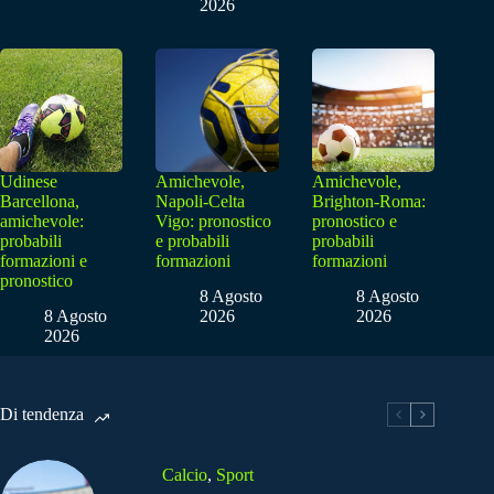
2026
Udinese
Amichevole,
Amichevole,
Barcellona,
Napoli-Celta
Brighton-Roma:
amichevole:
Vigo: pronostico
pronostico e
probabili
e probabili
probabili
formazioni e
formazioni
formazioni
pronostico
8 Agosto
8 Agosto
8 Agosto
2026
2026
2026
Di tendenza
Calcio
,
Sport