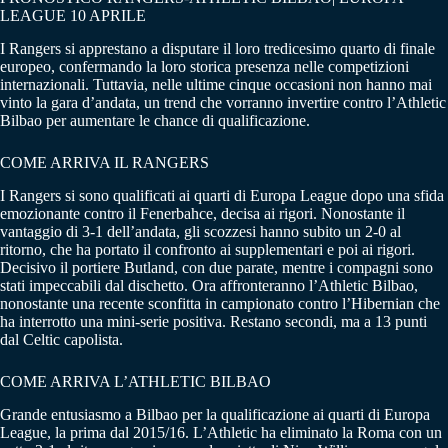
LEAGUE 10 APRILE
I Rangers si apprestano a disputare il loro tredicesimo quarto di finale
europeo, confermando la loro storica presenza nelle competizioni
internazionali. Tuttavia, nelle ultime cinque occasioni non hanno mai
vinto la gara d’andata, un trend che vorranno invertire contro l’Athletic
Bilbao per aumentare le chance di qualificazione.
COME ARRIVA IL RANGERS
I Rangers si sono qualificati ai quarti di Europa League dopo una sfida
emozionante contro il Fenerbahce, decisa ai rigori. Nonostante il
vantaggio di 3-1 dell’andata, gli scozzesi hanno subito un 2-0 al
ritorno, che ha portato il confronto ai supplementari e poi ai rigori.
Decisivo il portiere Butland, con due parate, mentre i compagni sono
stati impeccabili dal dischetto. Ora affronteranno l’Athletic Bilbao,
nonostante una recente sconfitta in campionato contro l’Hibernian che
ha interrotto una mini-serie positiva. Restano secondi, ma a 13 punti
dal Celtic capolista.
COME ARRIVA L’ATHLETIC BILBAO
Grande entusiasmo a Bilbao per la qualificazione ai quarti di Europa
League, la prima dal 2015/16. L’Athletic ha eliminato la Roma con un