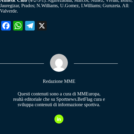
Athletic Club
(4-2-3-1): Agirrezabala; Marcos, Nunez, Vivian, Boiro;
Jauregizar, Prados; N.Williams, U.Gomez, I.Williams; Guruzeta. All:
Valverde.
Fa
W
Te
X
ce
ha
le
bo
ts
gr
ok
A
a
pp
m
Redazione MME
Questi contenuti sono a cura di MMEuropa,
realtà editoriale che su Sportnews.BetFlag cura e
sviluppa contenuti di informazione sportiva.