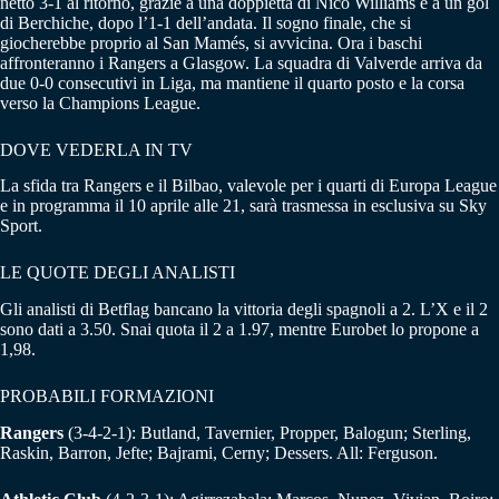
netto 3-1 al ritorno, grazie a una doppietta di Nico Williams e a un gol
di Berchiche, dopo l’1-1 dell’andata. Il sogno finale, che si
giocherebbe proprio al San Mamés, si avvicina. Ora i baschi
affronteranno i Rangers a Glasgow. La squadra di Valverde arriva da
due 0-0 consecutivi in Liga, ma mantiene il quarto posto e la corsa
verso la Champions League.
DOVE VEDERLA IN TV
La sfida tra Rangers e il Bilbao, valevole per i quarti di Europa League
e in programma il 10 aprile alle 21, sarà trasmessa in esclusiva su Sky
Sport.
LE QUOTE DEGLI ANALISTI
Gli analisti di Betflag bancano la vittoria degli spagnoli a 2. L’X e il 2
sono dati a 3.50. Snai quota il 2 a 1.97, mentre Eurobet lo propone a
1,98.
PROBABILI FORMAZIONI
Rangers
(3-4-2-1): Butland, Tavernier, Propper, Balogun; Sterling,
Raskin, Barron, Jefte; Bajrami, Cerny; Dessers. All: Ferguson.