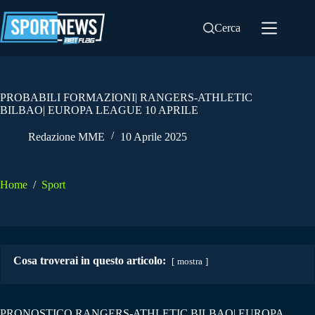
Salta
al
Cerca
contenuto
PROBABILI FORMAZIONI| RANGERS-ATHLETIC
BILBAO| EUROPA LEAGUE 10 APRILE
Redazione MME
10 Aprile 2025
Home
/
Sport
Cosa troverai in questo articolo:
mostra
PRONOSTICO RANGERS-ATHLETIC BILBAO| EUROPA