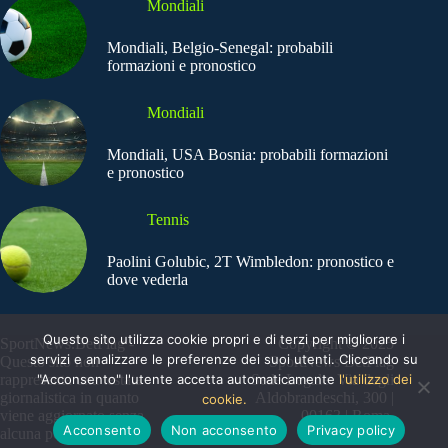
Mondiali
Mondiali, Belgio-Senegal: probabili
formazioni e pronostico
Mondiali
Mondiali, USA Bosnia: probabili formazioni
e pronostico
Tennis
Paolini Golubic, 2T Wimbledon: pronostico e
dove vederla
Questo sito utilizza cookie propri e di terzi per migliorare i
SportNews.BetFlag -
Copyright © 2025
servizi e analizzare le preferenze dei suoi utenti. Cliccando su
Questo sito non
SportNews BetFlag
"Acconsento" l'utente accetta automaticamente
l'utilizzo dei
rappresenta una testata
Sede Legale: Via degli
giornalistica in quanto
Aldobrandeschi, 300 |
cookie.
viene aggiornato senza
00163 | Roma
Acconsento
Non acconsento
Privacy policy
alcuna periodicità