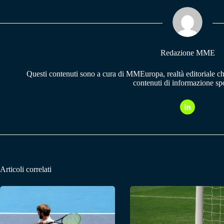
ok
A
a
pp
m
Redazione MME
Questi contenuti sono a cura di MMEuropa, realtà editoriale c
contenuti di informazione spo
Articoli correlati