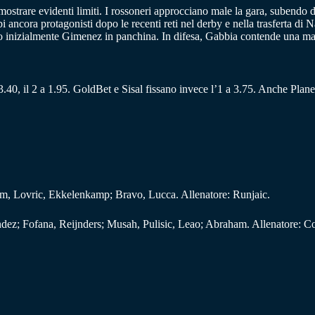
 mostrare evidenti limiti. I rossoneri approcciano male la gara, subendo d
ancora protagonisti dopo le recenti reti nel derby e nella trasferta di Na
 inizialmente Gimenez in panchina. In difesa, Gabbia contende una mag
a 3.40, il 2 a 1.95. GoldBet e Sisal fissano invece l’1 a 3.75. Anche Pla
rom, Lovric, Ekkelenkamp; Bravo, Lucca. Allenatore: Runjaic.
dez; Fofana, Reijnders; Musah, Pulisic, Leao; Abraham. Allenatore: C