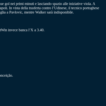
ue gol nei primi minuti e lasciando spazio alle iniziative viola. A
poli. In vista della trasferta contro l’Udinese, il tecnico portoghese
lia a Pavlovic, mentre Walker sarà indisponibile.
netWin invece banca l’X a 3.40.
onceição.