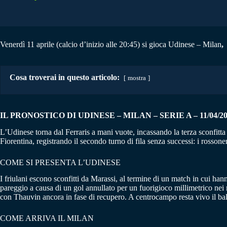
Venerdì 11 aprile (calcio d’inizio alle 20:45) si gioca Udinese – Milan
,
m
Cosa troverai in questo articolo:
mostra
IL PRONOSTICO DI UDINESE – MILAN – SERIE A – 11/04/2
L’Udinese torna dal Ferraris a mani vuote, incassando la terza sconfitta
Fiorentina, registrando il secondo turno di fila senza successi: i rosson
COME SI PRESENTA L’UDINESE
I friulani escono sconfitti da Marassi, al termine di un match in cui ha
pareggio a causa di un gol annullato per un fuorigioco millimetrico nei 
con Thauvin ancora in fase di recupero. A centrocampo resta vivo il ba
COME ARRIVA IL MILAN