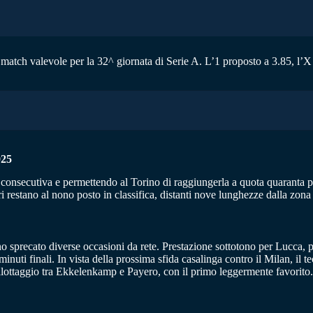
atch valevole per la 32^ giornata di Serie A. L’1 proposto a 3.85, l’X a
025
 consecutiva e permettendo al Torino di raggiungerla a quota quaranta pun
eri restano al nono posto in classifica, distanti nove lunghezze dalla zo
nno sprecato diverse occasioni da rete. Prestazione sottotono per Lucca,
minuti finali. In vista della prossima sfida casalinga contro il Milan, i
llottaggio tra Ekkelenkamp e Payero, con il primo leggermente favorito.