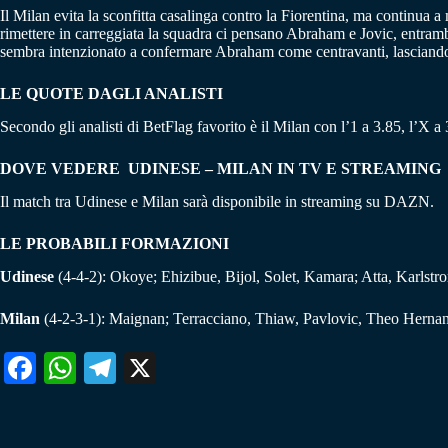
Il Milan evita la sconfitta casalinga contro la Fiorentina, ma continua a
rimettere in carreggiata la squadra ci pensano Abraham e Jovic, entrambi 
sembra intenzionato a confermare Abraham come centravanti, lasciando
LE QUOTE DAGLI ANALISTI
Secondo gli analisti di BetFlag favorito è il Milan con l’1 a 3.85, l’X 
DOVE VEDERE UDINESE – MILAN
IN TV E STREAMING
Il match tra Udinese e Milan sarà disponibile in streaming su DAZN.
LE PROBABILI FORMAZIONI
Udinese
(4-4-2): Okoye; Ehizibue, Bijol, Solet, Kamara; Atta, Karlst
Milan
(4-2-3-1): Maignan; Terracciano, Thiaw, Pavlovic, Theo Hernan
Fa
W
Te
X
ce
ha
le
bo
ts
gr