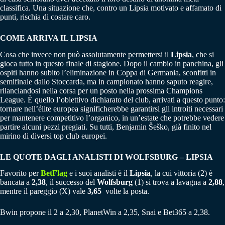
classifica. Una situazione che, contro un Lipsia motivato e affamato di
punti, rischia di costare caro.
COME ARRIVA IL LIPSIA
Cosa che invece non può assolutamente permettersi il
Lipsia
, che si
gioca tutto in questo finale di stagione. Dopo il cambio in panchina, gli
ospiti hanno subito l’eliminazione in Coppa di Germania, sconfitti in
semifinale dallo Stoccarda, ma in campionato hanno saputo reagire,
rilanciandosi nella corsa per un posto nella prossima Champions
League. È quello l’obiettivo dichiarato del club, arrivati a questo punto:
tornare nell’élite europea significherebbe garantirsi gli introiti necessari
per mantenere competitivo l’organico, in un’estate che potrebbe vedere
partire alcuni pezzi pregiati. Su tutti, Benjamin Šeško, già finito nel
mirino di diversi top club europei.
LE QUOTE DAGLI ANALISTI DI
WOLFSBURG – LIPSIA
Favorito per
BetFlag
e i suoi analisti è il
Lipsia
, la cui vittoria (2) è
bancata a
2,38
, il successo del
Wolfsburg
(1) si trova a lavagna a
2,88
,
mentre il pareggio (X) vale
3,65
volte la posta.
Bwin propone il 2 a 2,30, PlanetWin a 2,35, Snai e Bet365 a 2,38.