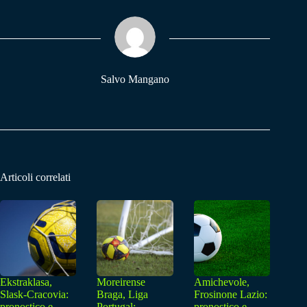
ok
A
a
pp
m
Salvo Mangano
Articoli correlati
Ekstraklasa,
Moreirense
Amichevole,
Slask-Cracovia:
Braga, Liga
Frosinone Lazio:
pronostico e
Portugal:
pronostico e