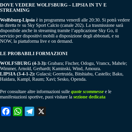
DOVE VEDERE
WOLFSBURG – LIPSIA
IN TV E
STREAMING
Wolfsburg-Lipsia
è in programma venerdì alle 20:30. Si potrà vedere
in diretta tv su Sky Sport Calcio (canale 202). La trasmissione sarà
disponibile anche in streaming tramite l’applicazione Sky Go, il
servizio per dispositivi mobili a disposizione degli abbonati, e su
NOW, la piattaforma live e on demand.
LE PROBABILI FORMAZIONI
WOLFSBURG (4-3-3):
Grabara; Fischer, Odogu, Vrancx, Mahele;
Wimmer, Arnold, Gerhardt; Kaminski, Wind, Amoura.
LIPSIA (3-4-1-2):
Gulacsi; Geertruida, Bitshiabu, Castello; Baku,
Haidara, Kampl, Raum; Xavi; Sesko, Openda.
Per consultare altre informazioni sulle
quote scommesse
e le
manifestazioni sportive, puoi visitare la
sezione dedicata
Fa
W
Te
X
ce
ha
le
bo
ts
gr