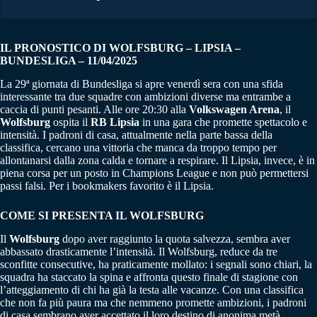
IL PRONOSTICO DI WOLFSBURG – LIPSIA –
BUNDESLIGA – 11/04/2025
La 29ª giornata di Bundesliga si apre venerdì sera con una sfida
interessante tra due squadre con ambizioni diverse ma entrambe a
caccia di punti pesanti. Alle ore 20:30 alla
Volkswagen Arena
, il
Wolfsburg
ospita il
RB Lipsia
in una gara che promette spettacolo e
intensità. I padroni di casa, attualmente nella parte bassa della
classifica, cercano una vittoria che manca da troppo tempo per
allontanarsi dalla zona calda e tornare a respirare. Il Lipsia, invece, è in
piena corsa per un posto in Champions League e non può permettersi
passi falsi. Per i bookmakers favorito è il Lipsia.
COME SI PRESENTA IL WOLFSBURG
Il
Wolfsburg
dopo aver raggiunto la quota salvezza, sembra aver
abbassato drasticamente l’intensità. Il Wolfsburg, reduce da tre
sconfitte consecutive, ha praticamente mollato: i segnali sono chiari, la
squadra ha staccato la spina e affronta questo finale di stagione con
l’atteggiamento di chi ha già la testa alle vacanze. Con una classifica
che non fa più paura ma che nemmeno promette ambizioni, i padroni
di casa sembrano aver accettato il loro destino di anonima metà