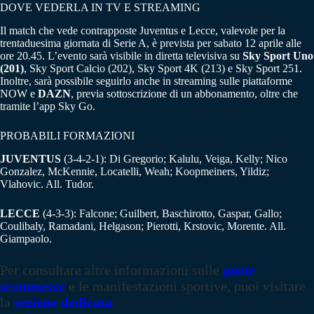
DOVE VEDERLA IN TV E STREAMING
Il match che vede contrapposte Juventus e Lecce, valevole per la
trentaduesima giornata di Serie A, è prevista per sabato 12 aprile alle
ore 20.45. L’evento sarà visibile in diretta televisiva su
Sky Sport Uno
(201)
, Sky Sport Calcio (202), Sky Sport 4K (213) e Sky Sport 251.
Inoltre, sarà possibile seguirlo anche in streaming sulle piattaforme
NOW e
DAZN
, previa sottoscrizione di un abbonamento, oltre che
tramite l’app Sky Go.
PROBABILI FORMAZIONI
JUVENTUS
(3-4-2-1): Di Gregorio; Kalulu, Veiga, Kelly; Nico
Gonzalez, McKennie, Locatelli, Weah; Koopmeiners, Yildiz;
Vlahovic. All. Tudor.
LECCE
(4-3-3): Falcone; Guilbert, Baschirotto, Gaspar, Gallo;
Coulibaly, Ramadani, Helgason; Pierotti, Krstovic, Morente. All.
Giampaolo.
Per consultare altre informazioni sulle
quote
scommesse
e le manifestazioni sportive, puoi visitare
la
sezione dedicata