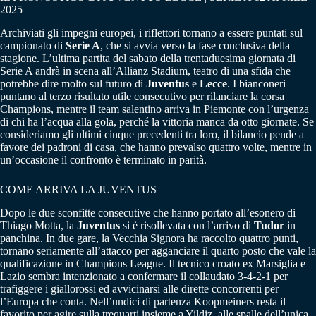
2025
Archiviati gli impegni europei, i riflettori tornano a essere puntati sul
campionato di
Serie A
, che si avvia verso la fase conclusiva della
stagione. L’ultima partita del sabato della trentaduesima giornata di
Serie A andrà in scena all’Allianz Stadium, teatro di una sfida che
potrebbe dire molto sul futuro di
Juventus
e
Lecce
. I bianconeri
puntano al terzo risultato utile consecutivo per rilanciare la corsa
Champions, mentre il team salentino arriva in Piemonte con l’urgenza
di chi ha l’acqua alla gola, perché la vittoria manca da otto giornate. Se
consideriamo gli ultimi cinque precedenti tra loro, il bilancio pende a
favore dei padroni di casa, che hanno prevalso quattro volte, mentre in
un’occasione il confronto è terminato in parità.
COME ARRIVA LA JUVENTUS
Dopo le due sconfitte consecutive che hanno portato all’esonero di
Thiago Motta, la
Juventus
si è risollevata con l’arrivo di
Tudor
in
panchina. In due gare, la Vecchia Signora ha raccolto quattro punti,
tornano seriamente all’attacco per agganciare il quarto posto che vale la
qualificazione in Champions League. Il tecnico croato ex Marsiglia e
Lazio sembra intenzionato a confermare il collaudato 3-4-2-1 per
trafiggere i giallorossi ed avvicinarsi alle dirette concorrenti per
l’Europa che conta. Nell’undici di partenza Koopmeiners resta il
favorito per agire sulla trequarti insieme a Yildiz, alle spalle dell’unica