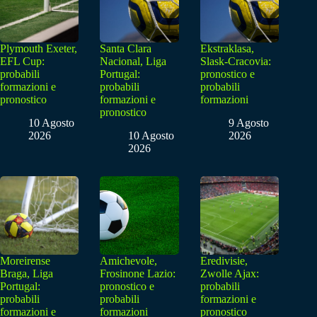
Plymouth Exeter,
Santa Clara
Ekstraklasa,
EFL Cup:
Nacional, Liga
Slask-Cracovia:
probabili
Portugal:
pronostico e
formazioni e
probabili
probabili
pronostico
formazioni e
formazioni
pronostico
10 Agosto
9 Agosto
2026
10 Agosto
2026
2026
Moreirense
Amichevole,
Eredivisie,
Braga, Liga
Frosinone Lazio:
Zwolle Ajax:
Portugal:
pronostico e
probabili
probabili
probabili
formazioni e
formazioni e
formazioni
pronostico