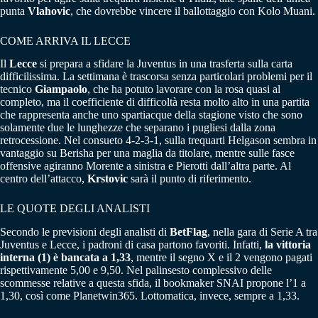
punta
Vlahovic
, che dovrebbe vincere il ballottaggio con Kolo Muani.
COME ARRIVA IL LECCE
Il
Lecce
si prepara a sfidare la Juventus in una trasferta sulla carta
difficilissima. La settimana è trascorsa senza particolari problemi per il
tecnico
Giampaolo
, che ha potuto lavorare con la rosa quasi al
completo, ma il coefficiente di difficoltà resta molto alto in una partita
che rappresenta anche uno spartiacque della stagione visto che sono
solamente due le lunghezze che separano i pugliesi dalla zona
retrocessione. Nel consueto 4-2-3-1, sulla trequarti Helgason sembra in
vantaggio su Berisha per una maglia da titolare, mentre sulle fasce
offensive agiranno Morente a sinistra e Pierotti dall’altra parte. Al
centro dell’attacco,
Krstovic
sarà il punto di riferimento.
LE QUOTE DEGLI ANALISTI
Secondo le previsioni degli analisti di
BetFlag
, nella gara di Serie A tra
Juventus e Lecce, i padroni di casa partono favoriti. Infatti,
la vittoria
interna (1) è bancata a 1,33
, mentre il segno X e il 2 vengono pagati
rispettivamente 5,00 e 9,50. Nel palinsesto complessivo delle
scommesse relative a questa sfida, il bookmaker SNAI propone l’1 a
1,30, così come Planetwin365. Lottomatica, invece, sempre a 1,33.