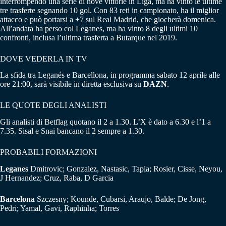
interrompendo una serie di nove vittorie in Liga, ma ha vinto le ultime
tre trasferte segnando 10 gol. Con 83 reti in campionato, ha il miglior
attacco e può portarsi a +7 sul Real Madrid, che giocherà domenica.
All’andata ha perso col Leganes, ma ha vinto 8 degli ultimi 10
confronti, inclusa l’ultima trasferta a Butarque nel 2019.
DOVE VEDERLA IN TV
La sfida tra Leganés e Barcellona, in programma sabato 12 aprile alle
ore 21:00, sarà visibile in diretta esclusiva su
DAZN
.
LE QUOTE DEGLI ANALISTI
Gli analisti di Betflag quotano il 2 a 1.30. L’X è dato a 6.30 e l’1 a
7.35. Sisal e Snai bancano il 2 sempre a 1.30.
PROBABILI FORMAZIONI
Leganes
Dmitrovic; Gonzalez, Nastasic, Tapia; Rosier, Cisse, Neyou,
J Hernandez; Cruz, Raba, D Garcia
Barcelona
Szczesny; Kounde, Cubarsi, Araujo, Balde; De Jong,
Pedri; Yamal, Gavi, Raphinha; Torres