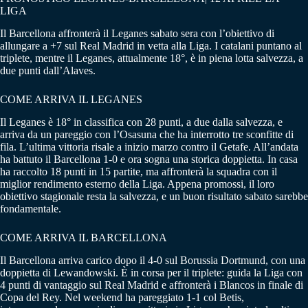
LIGA
Il Barcellona affronterà il Leganes sabato sera con l’obiettivo di
allungare a +7 sul Real Madrid in vetta alla Liga. I catalani puntano al
triplete, mentre il Leganes, attualmente 18°, è in piena lotta salvezza, a
due punti dall’Alaves.
COME ARRIVA IL LEGANES
Il Leganes è 18° in classifica con 28 punti, a due dalla salvezza, e
arriva da un pareggio con l’Osasuna che ha interrotto tre sconfitte di
fila. L’ultima vittoria risale a inizio marzo contro il Getafe. All’andata
ha battuto il Barcellona 1-0 e ora sogna una storica doppietta. In casa
ha raccolto 18 punti in 15 partite, ma affronterà la squadra con il
miglior rendimento esterno della Liga. Appena promossi, il loro
obiettivo stagionale resta la salvezza, e un buon risultato sabato sarebbe
fondamentale.
COME ARRIVA IL BARCELLONA
Il Barcellona arriva carico dopo il 4-0 sul Borussia Dortmund, con una
doppietta di Lewandowski. È in corsa per il triplete: guida la Liga con
4 punti di vantaggio sul Real Madrid e affronterà i Blancos in finale di
Copa del Rey. Nel weekend ha pareggiato 1-1 col Betis,