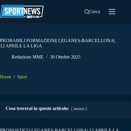
Salta
al
Cerca
contenuto
PROBABILI FORMAZIONI| LEGANES-BARCELLONA|
12 APRILE LA LIGA
Redazione MME
30 Ottobre 2025
Home
/
Sport
Cosa troverai in questo articolo:
mostra
PRONOSTICO LEGANES-BARCELLONA| 12 APRILE LA