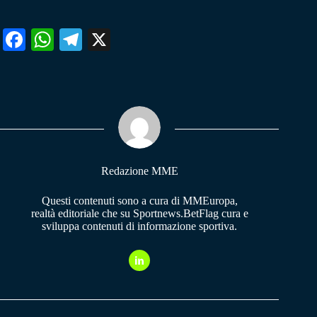
Fa
W
Te
X
ce
ha
le
bo
ts
gr
ok
A
a
pp
m
Redazione MME
Questi contenuti sono a cura di MMEuropa,
realtà editoriale che su Sportnews.BetFlag cura e
sviluppa contenuti di informazione sportiva.