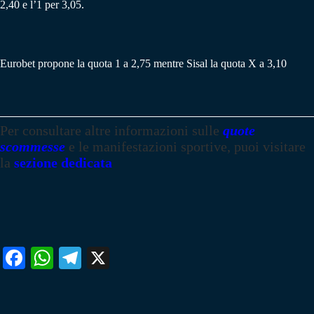
2,40 e l’1 per 3,05.
Eurobet propone la quota 1 a 2,75 mentre Sisal la quota X a 3,10
Per consultare altre informazioni sulle
quote
scommesse
e le manifestazioni sportive, puoi visitare
la
sezione dedicata
Fa
W
Te
X
ce
ha
le
bo
ts
gr