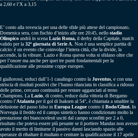
a 2,60 e l’X a 3,15
E’ conto alla rovescia per una delle sfide più attese del campionato.
Domenica sera, con fischio d’inizio alle ore 20:45, nello
stadio
Olimpico
andrà in scena
Lazio Roma,
il derby della Capitale, match
valido per la
32ª giornata di Serie A
. Non è una semplice partita di
calcio: è un evento che coinvolge l’intera città, che la divide, la
accende, la fa vibrare. Lazio e Roma questa volta si sfidano oltre che
per l’onore ma anche per quei tre punti fondamentali per la
qualificazione alle prossime coppe europee.
I giallorossi, reduci dall’1-1 casalingo contro la
Juventus
, e con una
striscia di risultati positivi che l’hanno rilanciata in classifica a ridosso
delle prime, cercano continuità per restare agganciati al treno
Champions. La
Lazio
, di contro, reduce dalla vittoria di Bergamo
contro l’
Atalanta
per il gol di Isaksen al 54°, è chiamata a smaltire la
delusione del passo falso in
Europa League
contro il
Bodo/Glimt.
In
Norvegia il freddo ed il campo sintetico hanno condizionato molto la
prestazione dei biancocelesti usciti dal campo sconfitti per 2 a 0,
risultato che poteva essere più pesante se il portiere Mandas non avesse
avuto il merito di limitarne il passivo danni lasciando spazio alle
speranze di ribaltare il risultato e centrare la qualificazione il 17 aprile