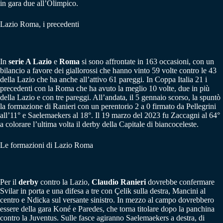
in gara due all’Olimpico.
Lazio Roma, i precedenti
In
serie A Lazio
e
Roma
si sono affrontate in 163 occasioni, con un
bilancio a favore dei giallorossi che hanno vinto 59 volte contro le 43
della Lazio che ha anche all’attivo 61 pareggi. In Coppa Italia 21 i
precedenti con la Roma che ha avuto la meglio 10 volte, due in più
della Lazio e con tre pareggi. All’andata, il 5 gennaio scorso, la spuntò
la formazione di Ranieri con un perentorio 2 a 0 firmato da Pellegrini
all’11° e Saelemaekers al 18°. Il 19 marzo del 2023 fu Zaccagni al 64°
a colorare l’ultima volta il derby della Capitale di biancoceleste.
Le formazioni di Lazio Roma
Per il
derby
contro la Lazio,
Claudio Ranieri
dovrebbe confermare
Svilar in porta e una difesa a tre con Çelik sulla destra, Mancini al
centro e Ndicka sul versante sinistro. In mezzo al campo dovrebbero
essere della gara Koné e Paredes, che torna titolare dopo la panchina
contro la Juventus. Sulle fasce agiranno Saelemaekers a destra, di