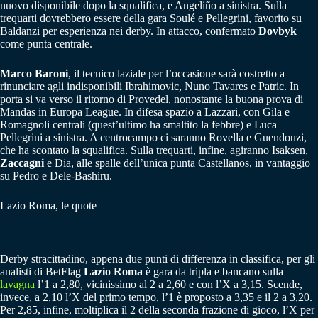
nuovo disponibile dopo la squalifica, e Angeliño a sinistra. Sulla
trequarti dovrebbero essere della gara Soulé e Pellegrini, favorito su
Baldanzi per esperienza nei derby. In attacco, confermato
Dovbyk
come punta centrale.
Marco Baroni
, il tecnico laziale per l’occasione sarà costretto a
rinunciare agli indisponibili Ibrahimovic, Nuno Tavares e Patric. In
porta si va verso il ritorno di Provedel, nonostante la buona prova di
Mandas in Europa League. In difesa spazio a Lazzari, con Gila e
Romagnoli centrali (quest’ultimo ha smaltito la febbre) e Luca
Pellegrini a sinistra. A centrocampo ci saranno Rovella e Guendouzi,
che ha scontato la squalifica. Sulla trequarti, infine, agiranno Isaksen,
Zaccagni
e Dia, alle spalle dell’unica punta Castellanos, in vantaggio
su Pedro e Dele-Bashiru.
Lazio Roma, le quote
Derby stracittadino, appena due punti di differenza in classifica, per gli
analisti di BetFlag
Lazio Roma
è gara da tripla e bancano sulla
lavagna
l’1 a 2,80, vicinissimo al 2 a 2,60 e con l’X a 3,15. Scende,
invece, a 2,10 l’X del primo tempo, l’1 è proposto a 3,35 e il 2 a 3,20.
Per 2,85, infine, moltiplica il 2 della seconda frazione di gioco, l’X per