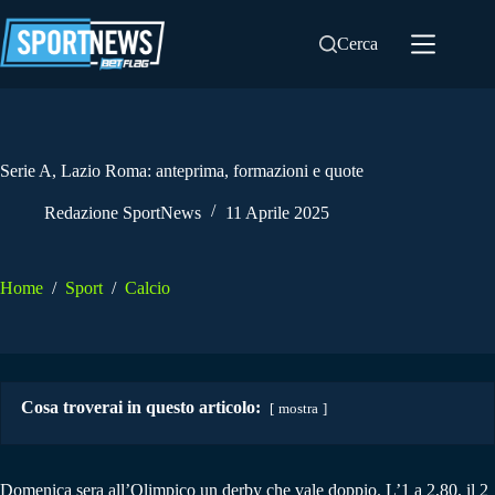
Salta
al
Cerca
contenuto
Serie A, Lazio Roma: anteprima, formazioni e quote
Redazione SportNews
11 Aprile 2025
Home
/
Sport
/
Calcio
Cosa troverai in questo articolo:
mostra
Domenica sera all’Olimpico un derby che vale doppio. L’1 a 2,80, il 2