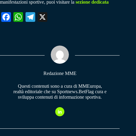
manifestazioni sportive, puoi visitare la
sezione dedicata
Fa
W
Te
X
ce
ha
le
bo
ts
gr
ok
A
a
pp
m
Redazione MME
Questi contenuti sono a cura di MMEuropa,
realtà editoriale che su Sportnews.BetFlag cura e
sviluppa contenuti di informazione sportiva.