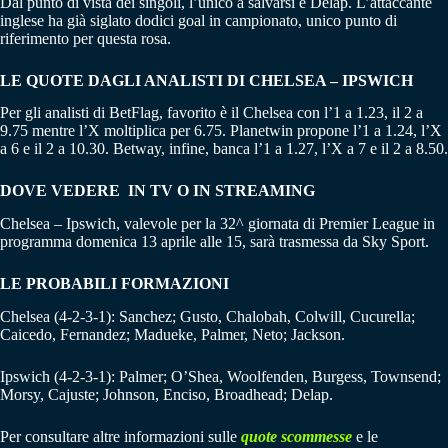
Dal punto di vista dei singoli, l’unico a salvarsi è Delap. L’attaccante
inglese ha già siglato dodici goal in campionato, unico punto di
riferimento per questa rosa.
LE QUOTE DAGLI ANALISTI DI CHELSEA – IPSWICH
Per gli analisti di BetFlag, favorito è il Chelsea con l’1 a 1.23, il 2 a
9.75 mentre l’X moltiplica per 6.75. Planetwin propone l’1 a 1.24, l’X
a 6 e il 2 a 10.30. Betway, infine, banca l’1 a 1.27, l’X a 7 e il 2 a 8.50.
DOVE VEDERE IN TV O IN STREAMING
Chelsea – Ipswich, valevole per la 32^ giornata di Premier League in
programma domenica 13 aprile alle 15, sarà trasmessa da Sky Sport.
LE PROBABILI FORMAZIONI
Chelsea (4-2-3-1): Sanchez; Gusto, Chalobah, Colwill, Cucurella;
Caicedo, Fernandez; Madueke, Palmer, Neto; Jackson.
Ipswich (4-2-3-1): Palmer; O’Shea, Woolfenden, Burgess, Townsend;
Morsy, Cajuste; Johnson, Enciso, Broadhead; Delap.
Per consultare altre informazioni sulle
quote scommesse
e le