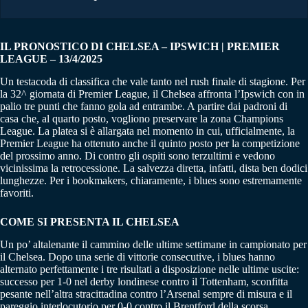
IL PRONOSTICO DI CHELSEA – IPSWICH | PREMIER
LEAGUE – 13/4/2025
Un testacoda di classifica che vale tanto nel rush finale di stagione. Per
la 32^ giornata di Premier League, il Chelsea affronta l’Ipswich con in
palio tre punti che fanno gola ad entrambe. A partire dai padroni di
casa che, al quarto posto, vogliono preservare la zona Champions
League. La platea si è allargata nel momento in cui, ufficialmente, la
Premier League ha ottenuto anche il quinto posto per la competizione
del prossimo anno. Di contro gli ospiti sono terzultimi e vedono
vicinissima la retrocessione. La salvezza diretta, infatti, dista ben dodici
lunghezze. Per i bookmakers, chiaramente, i blues sono estremamente
favoriti.
COME SI PRESENTA IL CHELSEA
Un po’ altalenante il cammino delle ultime settimane in campionato per
il Chelsea. Dopo una serie di vittorie consecutive, i blues hanno
alternato perfettamente i tre risultati a disposizione nelle ultime uscite:
successo per 1-0 nel derby londinese contro il Tottenham, sconfitta
pesante nell’altra stracittadina contro l’Arsenal sempre di misura e il
pareggio interlocutorio per 0-0 contro il Brentford della scorsa