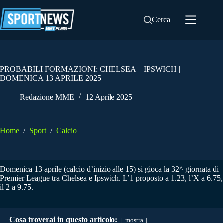
Salta
al
Cerca
contenuto
PROBABILI FORMAZIONI: CHELSEA – IPSWICH |
DOMENICA 13 APRILE 2025
Redazione MME
12 Aprile 2025
Home
/
Sport
/
Calcio
Domenica 13 aprile (calcio d’inizio alle 15) si gioca la 32^ giornata di
Premier League tra Chelsea e Ipswich. L’1 proposto a 1.23, l’X a 6.75,
il 2 a 9.75.
Cosa troverai in questo articolo:
mostra