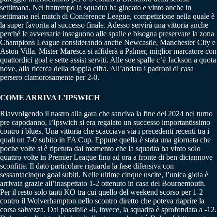
settimana. Nel frattempo la squadra ha giocato e vinto anche in
settimana nel match di Conference League, competizione nella quale è
la super favorita al successo finale. Adesso servirà una vittoria anche
perché le avversarie inseguono alle spalle e bisogna preservare la zona
Champions League considerando anche Newcastle, Manchester City e
Aston Villa. Mister Maresca si affiderà a Palmer, miglior marcatore con
quattordici goal e sette assist serviti. Alle sue spalle c’è Jackson a quota
nove, alla ricerca della doppia cifra. All’andata i padroni di casa
persero clamorosamente per 2-0.
COME ARRIVA L’IPSWICH
Riavvolgendo il nastro alla gara che sanciva la fine del 2024 nel turno
pre capodanno, l’Ipswich si era regalato un successo importantissimo
contro i blues. Una vittoria che scacciava via i precedenti recenti tra i
quali un 7-0 subito in FA Cup. Eppure quella è stata una giornata che
poche volte si è ripetuta dal momento che la squadra ha vinto solo
quattro volte in Premier League fino ad ora a fronte di ben diciannove
sconfitte. Il dato particolare riguarda la fase difensiva con
sessantacinque goal subiti. Nelle ultime cinque uscite, l’unica gioia è
arrivata grazie all’inaspettato 1-2 ottenuto in casa del Bournemouth.
Per il resto solo tanti KO tra cui quello del weekend scorso per 1-2
contro il Wolverhampton nello scontro diretto che poteva riaprire la
corsa salvezza. Dal possibile -6, invece, la squadra è sprofondata a -12.