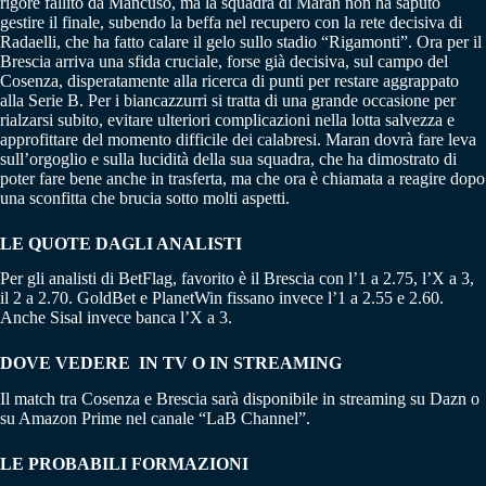
rigore fallito da Mancuso, ma la squadra di Maran non ha saputo
gestire il finale, subendo la beffa nel recupero con la rete decisiva di
Radaelli, che ha fatto calare il gelo sullo stadio “Rigamonti”. Ora per il
Brescia arriva una sfida cruciale, forse già decisiva, sul campo del
Cosenza, disperatamente alla ricerca di punti per restare aggrappato
alla Serie B. Per i biancazzurri si tratta di una grande occasione per
rialzarsi subito, evitare ulteriori complicazioni nella lotta salvezza e
approfittare del momento difficile dei calabresi. Maran dovrà fare leva
sull’orgoglio e sulla lucidità della sua squadra, che ha dimostrato di
poter fare bene anche in trasferta, ma che ora è chiamata a reagire dopo
una sconfitta che brucia sotto molti aspetti.
LE QUOTE DAGLI ANALISTI
Per gli analisti di BetFlag, favorito è il Brescia con l’1 a 2.75, l’X a 3,
il 2 a 2.70. GoldBet e PlanetWin fissano invece l’1 a 2.55 e 2.60.
Anche Sisal invece banca l’X a 3.
DOVE VEDERE IN TV O IN STREAMING
Il match tra Cosenza e Brescia sarà disponibile in streaming su Dazn o
su Amazon Prime nel canale “LaB Channel”.
LE PROBABILI FORMAZIONI