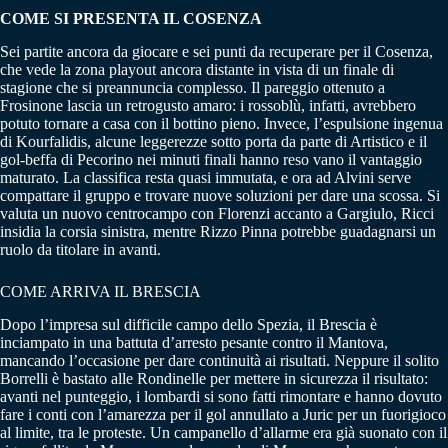
COME SI PRESENTA IL COSENZA
Sei partite ancora da giocare e sei punti da recuperare per il Cosenza,
che vede la zona playout ancora distante in vista di un finale di
stagione che si preannuncia complesso. Il pareggio ottenuto a
Frosinone lascia un retrogusto amaro: i rossoblù, infatti, avrebbero
potuto tornare a casa con il bottino pieno. Invece, l’espulsione ingenua
di Kourfalidis, alcune leggerezze sotto porta da parte di Artistico e il
gol-beffa di Pecorino nei minuti finali hanno reso vano il vantaggio
maturato. La classifica resta quasi immutata, e ora ad Alvini serve
compattare il gruppo e trovare nuove soluzioni per dare una scossa. Si
valuta un nuovo centrocampo con Florenzi accanto a Gargiulo, Ricci
insidia la corsia sinistra, mentre Rizzo Pinna potrebbe guadagnarsi un
ruolo da titolare in avanti.
COME ARRIVA IL BRESCIA
Dopo l’impresa sul difficile campo dello Spezia, il Brescia è
inciampato in una battuta d’arresto pesante contro il Mantova,
mancando l’occasione per dare continuità ai risultati. Neppure il solito
Borrelli è bastato alle Rondinelle per mettere in sicurezza il risultato:
avanti nel punteggio, i lombardi si sono fatti rimontare e hanno dovuto
fare i conti con l’amarezza per il gol annullato a Juric per un fuorigioco
al limite, tra le proteste. Un campanello d’allarme era già suonato con il