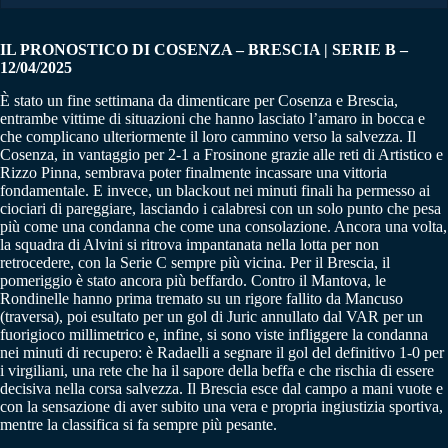
IL PRONOSTICO DI COSENZA – BRESCIA | SERIE B –
12/04/2025
È stato un fine settimana da dimenticare per Cosenza e Brescia,
entrambe vittime di situazioni che hanno lasciato l’amaro in bocca e
che complicano ulteriormente il loro cammino verso la salvezza. Il
Cosenza, in vantaggio per 2-1 a Frosinone grazie alle reti di Artistico e
Rizzo Pinna, sembrava poter finalmente incassare una vittoria
fondamentale. E invece, un blackout nei minuti finali ha permesso ai
ciociari di pareggiare, lasciando i calabresi con un solo punto che pesa
più come una condanna che come una consolazione. Ancora una volta,
la squadra di Alvini si ritrova impantanata nella lotta per non
retrocedere, con la Serie C sempre più vicina. Per il Brescia, il
pomeriggio è stato ancora più beffardo. Contro il Mantova, le
Rondinelle hanno prima tremato su un rigore fallito da Mancuso
(traversa), poi esultato per un gol di Juric annullato dal VAR per un
fuorigioco millimetrico e, infine, si sono viste infliggere la condanna
nei minuti di recupero: è Radaelli a segnare il gol del definitivo 1-0 per
i virgiliani, una rete che ha il sapore della beffa e che rischia di essere
decisiva nella corsa salvezza. Il Brescia esce dal campo a mani vuote e
con la sensazione di aver subito una vera e propria ingiustizia sportiva,
mentre la classifica si fa sempre più pesante.