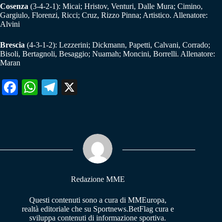
Cosenza
(3-4-2-1): Micai; Hristov, Venturi, Dalle Mura; Cimino,
Gargiulo, Florenzi, Ricci; Cruz, Rizzo Pinna; Artistico. Allenatore:
Alvini
Brescia
(4-3-1-2): Lezzerini; Dickmann, Papetti, Calvani, Corrado;
Bisoli, Bertagnoli, Besaggio; Nuamah; Moncini, Borrelli. Allenatore:
Maran
Fa
W
Te
X
ce
ha
le
bo
ts
gr
ok
A
a
pp
m
Redazione MME
Questi contenuti sono a cura di MMEuropa,
realtà editoriale che su Sportnews.BetFlag cura e
sviluppa contenuti di informazione sportiva.