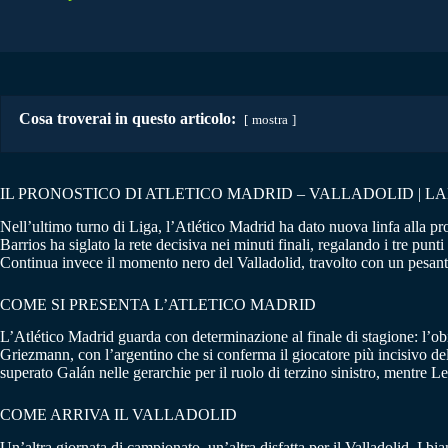
Cosa troverai in questo articolo:
mostra
IL PRONOSTICO DI ATLETICO MADRID – VALLADOLID | LAL
Nell’ultimo turno di Liga, l’Atlético Madrid ha dato nuova linfa alla pr
Barrios ha siglato la rete decisiva nei minuti finali, regalando i tre pu
Continua invece il momento nero del Valladolid, travolto con un pesant
COME SI PRESENTA L’ATLETICO MADRID
L’Atlético Madrid guarda con determinazione al finale di stagione: l’obi
Griezmann, con l’argentino che si conferma il giocatore più incisivo del
superato Galán nelle gerarchie per il ruolo di terzino sinistro, mentre
COME ARRIVA IL VALLADOLID
Un’altra giornata di campionato, un’altra disfatta per il Valladolid. I 