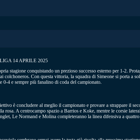
IGA 14 APRILE 2025
opria stagione conquistando un prezioso successo esterno per 1-2. Protag
nti ai colchoneros. Con questa vittoria, la squadra di Simeone si porta a 
e 0-4 e sempre più fanalino di coda del campionato.
ettivo è concludere al meglio il campionato e provare a strappare il sec
la rosa. A centrocampo spazio a Barrios e Koke, mentre le corsie lateral
 Lenglet, Le Normand e Molina completeranno la linea difensiva a quattro
biancoviola sembrano ormai avere la testa già rivolta alla prossima stagi