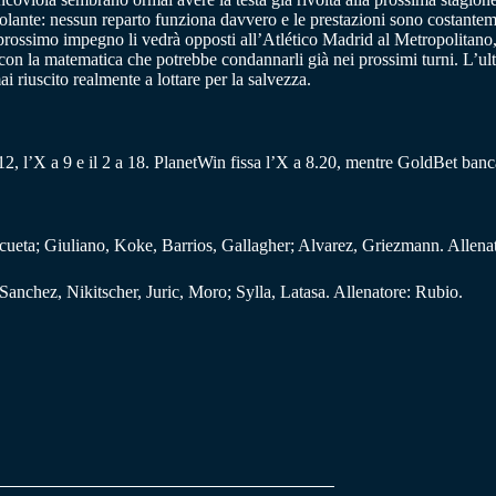
esolante: nessun reparto funziona davvero e le prestazioni sono costantem
 prossimo impegno li vedrà opposti all’Atlético Madrid al Metropolitano,
o, con la matematica che potrebbe condannarli già nei prossimi turni. L’u
i riuscito realmente a lottare per la salvezza.
12, l’X a 9 e il 2 a 18. PlanetWin fissa l’X a 8.20, mentre GoldBet banca
cueta; Giuliano, Koke, Barrios, Gallagher; Alvarez, Griezmann. Allena
anchez, Nikitscher, Juric, Moro; Sylla, Latasa. Allenatore: Rubio.