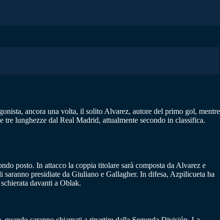
onista, ancora una volta, il solito Alvarez, autore del primo gol, mentre
sole tre lunghezze dal Real Madrid, attualmente secondo in classifica.
ondo posto. In attacco la coppia titolare sarà composta da Alvarez e
i saranno presidiate da Giuliano e Gallagher. In difesa, Azpilicueta ha
 schierata davanti a Oblak.
one, quando saranno chiamati a ripartire dalla Segunda División. La