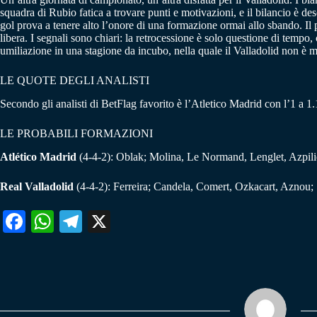
squadra di Rubio fatica a trovare punti e motivazioni, e il bilancio è d
gol prova a tenere alto l’onore di una formazione ormai allo sbando. Il
libera. I segnali sono chiari: la retrocessione è solo questione di temp
umiliazione in una stagione da incubo, nella quale il Valladolid non è ma
LE QUOTE DEGLI ANALISTI
Secondo gli analisti di BetFlag favorito è l’Atletico Madrid con l’1 a 1.
LE PROBABILI FORMAZIONI
Atlético Madrid
(4-4-2): Oblak; Molina, Le Normand, Lenglet, Azpili
Real Valladolid
(4-4-2): Ferreira; Candela, Comert, Ozkacart, Aznou; S
Fa
W
Te
X
ce
ha
le
bo
ts
gr
ok
A
a
pp
m