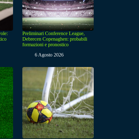
ole:
Preliminari Conference League,
tico
Debrecen Copenaghen: probabili
formazioni e pronostico
6 Agosto 2026