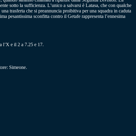
ente sotto la sufficienza. L’unico a salvarsi è Latasa, che con qualche
 una trasferta che si preannuncia proibitiva per una squadra in caduta
ltima pesantissima sconfitta contro il Getafe rappresenta l’ennesima
 l’X e il 2 a 7.25 e 17.
tore: Simeone.