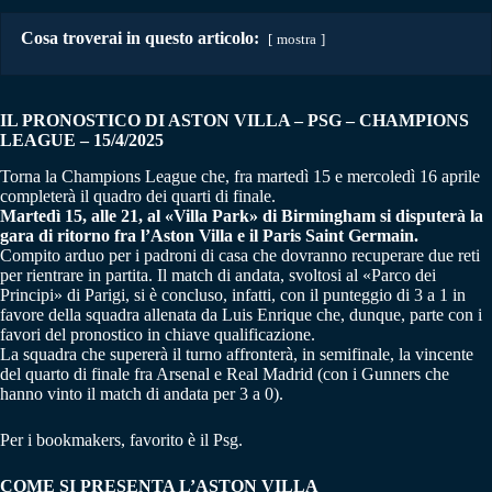
Cosa troverai in questo articolo:
mostra
IL PRONOSTICO DI ASTON VILLA – PSG
–
CHAMPIONS
LEAGUE – 15/4/2025
Torna la Champions League che, fra martedì 15 e mercoledì 16 aprile
completerà il quadro dei quarti di finale.
Martedì 15, alle 21, al «Villa Park» di Birmingham si disputerà la
gara di ritorno fra l’Aston Villa e il Paris Saint Germain.
Compito arduo per i padroni di casa che dovranno recuperare due reti
per rientrare in partita. Il match di andata, svoltosi al «Parco dei
Principi» di Parigi, si è concluso, infatti, con il punteggio di 3 a 1 in
favore della squadra allenata da Luis Enrique che, dunque, parte con i
favori del pronostico in chiave qualificazione.
La squadra che supererà il turno affronterà, in semifinale, la vincente
del quarto di finale fra Arsenal e Real Madrid (con i Gunners che
hanno vinto il match di andata per 3 a 0).
Per i bookmakers, favorito è il Psg.
COME SI PRESENTA L’ASTON VILLA