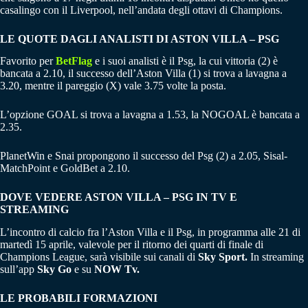
casalingo con il Liverpool, nell’andata degli ottavi di Champions.
LE QUOTE DAGLI ANALISTI DI ASTON VILLA – PSG
Favorito per
BetFlag
e i suoi analisti è il Psg, la cui vittoria (2) è
bancata a 2.10, il successo dell’Aston Villa (1) si trova a lavagna a
3.20, mentre il pareggio (X) vale 3.75 volte la posta.
L’opzione GOAL si trova a lavagna a 1.53, la NOGOAL è bancata a
2.35.
PlanetWin e Snai propongono il successo del Psg (2) a 2.05, Sisal-
MatchPoint e GoldBet a 2.10.
DOVE VEDERE ASTON VILLA – PSG IN TV E
STREAMING
L’incontro di calcio fra l’Aston Villa e il Psg, in programma alle 21 di
martedì 15 aprile, valevole per il ritorno dei quarti di finale di
Champions League, sarà visibile sui canali di
Sky Sport.
In streaming
sull’app
Sky Go
e su
NOW Tv.
LE PROBABILI FORMAZIONI