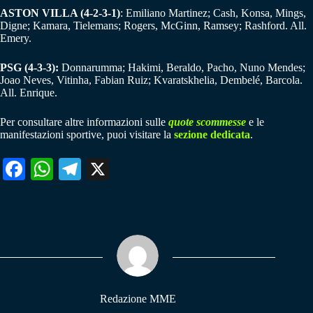
ASTON VILLA (4-2-3-1)
: Emiliano Martinez; Cash, Konsa, Mings,
Digne; Kamara, Tielemans; Rogers, McGinn, Ramsey; Rashford. All.
Emery.
PSG (4-3-3):
Donnarumma; Hakimi, Beraldo, Pacho, Nuno Mendes;
Joao Neves, Vitinha, Fabian Ruiz; Kvaratskhelia, Dembelé, Barcola.
All. Enrique.
Per consultare altre informazioni sulle
quote scommesse
e le
manifestazioni sportive, puoi visitare la
sezione dedicata
.
Fa
W
Te
X
ce
ha
le
bo
ts
gr
ok
A
a
pp
m
Redazione MME