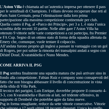
L’
Aston Villa
è chiamata ad un’autentica impresa per ottenere il pass
per le semifinali di Champions. I villans devono recuperare due reti al
Paris Saint Germain, pena l’eliminazione dalla loro prima
partecipazione alla massima competizione continentale per club.
Quella contro il Psg, al «Parco dei Principi», per 3 a 1, è stata l’unica
sconfitta delle recenti 10 partite. Nelle altre gare l’Aston Villa ha
ottenuto 9 vittorie nelle varie competizioni a cui partecipa, fra Premier
e FA Cup. Segno di un ottimo stato di forma della squadra allenata da
Emery che, comunque, vuole tentare il colpaccio.
All’andata furono proprio gli inglesi a passare in vantaggio con un gol
di Rogers, per poi subire la rimonta dei transalpini andati a segno con
Désiré Doué, Kvaratskhelia e Nuno Mendes.
COME ARRIVA IL PSG
Il
Psg
sembra finalmente una squadra matura che può arrivare sino in
fondo alla competizione. Fabian Ruiz e company sono consapevoli del
fatto che non bisogna abbassare il livello di concentrazione in vista
della sfida di Villa Park.
Il tecnico dei parigini, Luis Enrique, dovrebbe proporre il consueto 4-
3-3, con Kvaratskhelia e Barcola ai lati, nel tridente offensivo, in
supporto di Dembelé che potrebbe agire da falso nueve.
Psg in forma smagliante, reduce da sette vittorie consecutive. Vittorie
che salgono a 17 negli ultimi 18 incontri disputati. Unico ko quello