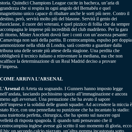
storia. Quindici Champions League cucite in bacheca, un’aria di
grandezza che si respira in ogni angolo del Bernabéu e quel
magnetismo unico capace di ribaltare anche le sorti più nere. Contro il
destino, però, servirà molto più del blasone. Servirà il genio dei
fuoriclasse, il cuore dei veterani, e quel pizzico di follia che da sempre
accompagna le imprese più incredibili del club madrileno. Per la gara
di ritorno, Mister Ancelotti dovrà fare i conti con un’assenza pesante:
Camavinga non sarà della partita. Il centrocampista, espulso per doppia
ammonizione nella sfida di Londra, sarà costretto a guardare dalla
tribuna una delle serate più attese della stagione. Una perdita che
obbligherà il tecnico italiano a reinventare la mediana, ma che non
scalfisce la determinazione di un Real Madrid deciso a provare
l’impresa.
COME ARRIVA L’ARSENAL
L’
Arsenal
di Arteta sta sognando. I Gunners hanno imposto legge
nell’andata, lasciando pochissimo spazio all’immaginazione e ancora
meno agli avversari. Una prestazione che ha avuto il sapore
dell’impresa e la solidità delle grandi squadre. Ad accendere la miccia è
stato Rice, con una pennellata su punizione che ha incantato lo stadio:
una traiettoria perfetta, chirurgica, che ha spento sul nascere ogni
velleità di risposta spagnola. E quando tutti pensavano che il
centrocampista inglese avesse già scritto il suo momento di gloria, ecco
il bis: un secondo calcio piazzato, un’altra gemma incastonata sotto