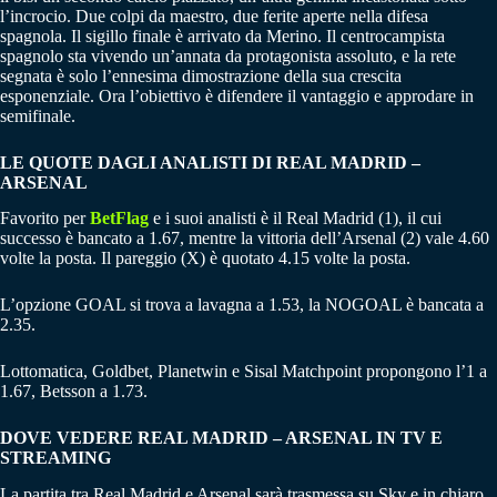
l’incrocio. Due colpi da maestro, due ferite aperte nella difesa
spagnola. Il sigillo finale è arrivato da Merino. Il centrocampista
spagnolo sta vivendo un’annata da protagonista assoluto, e la rete
segnata è solo l’ennesima dimostrazione della sua crescita
esponenziale. Ora l’obiettivo è difendere il vantaggio e approdare in
semifinale.
LE QUOTE DAGLI ANALISTI DI REAL MADRID –
ARSENAL
Favorito per
BetFlag
e i suoi analisti è il Real Madrid (1), il cui
successo è bancato a 1.67, mentre la vittoria dell’Arsenal (2) vale 4.60
volte la posta. Il pareggio (X) è quotato 4.15 volte la posta.
L’opzione GOAL si trova a lavagna a 1.53, la NOGOAL è bancata a
2.35.
Lottomatica, Goldbet, Planetwin e Sisal Matchpoint propongono l’1 a
1.67, Betsson a 1.73.
DOVE VEDERE REAL MADRID – ARSENAL IN TV E
STREAMING
La partita tra Real Madrid e Arsenal sarà trasmessa su Sky e in chiaro