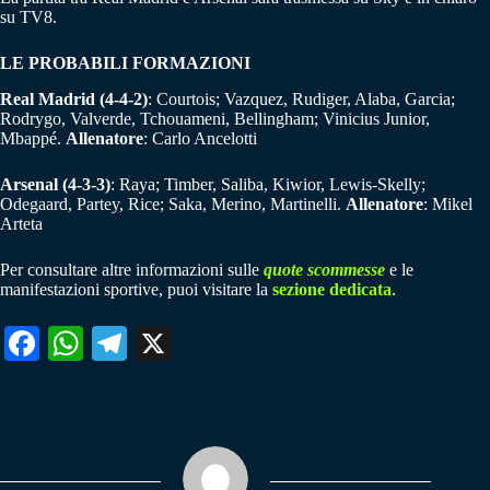
su TV8.
LE PROBABILI FORMAZIONI
Real Madrid (4-4-2)
: Courtois; Vazquez, Rudiger, Alaba, Garcia;
Rodrygo, Valverde, Tchouameni, Bellingham; Vinicius Junior,
Mbappé.
Allenatore
: Carlo Ancelotti
Arsenal (4-3-3)
: Raya; Timber, Saliba, Kiwior, Lewis-Skelly;
Odegaard, Partey, Rice; Saka, Merino, Martinelli.
Allenatore
: Mikel
Arteta
Per consultare altre informazioni sulle
quote scommesse
e le
manifestazioni sportive, puoi visitare la
sezione dedicata
.
Fa
W
Te
X
ce
ha
le
bo
ts
gr
ok
A
a
pp
m