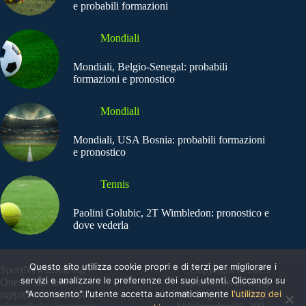
e probabili formazioni
Mondiali
Mondiali, Belgio-Senegal: probabili
formazioni e pronostico
Mondiali
Mondiali, USA Bosnia: probabili formazioni
e pronostico
Tennis
Paolini Golubic, 2T Wimbledon: pronostico e
dove vederla
Questo sito utilizza cookie propri e di terzi per migliorare i
SportNews.BetFlag -
Copyright © 2025
servizi e analizzare le preferenze dei suoi utenti. Cliccando su
Questo sito non
SportNews BetFlag
rappresenta una testata
"Acconsento" l'utente accetta automaticamente
Sede Legale: Via degli
l'utilizzo dei