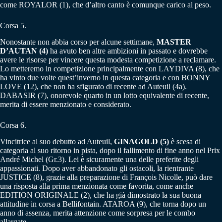
come ROYALOR (1), che d’altro canto è comunque carico al peso.
Corsa 5.
Nonostante non abbia corso per alcune settimane,
MASTER
D’AUTAN (4)
ha avuto ben altre ambizioni in passato e dovrebbe
avere le risorse per vincere questa modesta competizione a reclamare.
Lo metteremo in competizione principalmente con LAYDIVA (8), che
ha vinto due volte quest’inverno in questa categoria e con BONNY
LOVE (12), che non ha sfigurato di recente ad Auteuil (4a).
DABASIR (7), onorevole quarto in un lotto equivalente di recente,
merita di essere menzionato e considerato.
Corsa 6.
Vincitrice al suo debutto ad Auteuil,
GINAGOLD (5)
è scesa di
categoria al suo ritorno in pista, dopo il fallimento di fine anno nel Prix
André Michel (Gr.3). Lei è sicuramente una delle preferite degli
appassionati. Dopo aver abbandonato gli ostacoli, la rientrante
JUSTICE (8), grazie alla preparazione di François Nicolle, può dare
una risposta alla prima menzionata come favorita, come anche
EDITION ORIGINALE (2), che ha già dimostrato la sua buona
attitudine in corsa a Bellifontain. ATAROA (9), che torna dopo un
anno di assenza, merita attenzione come sorpresa per le combo
allargate.