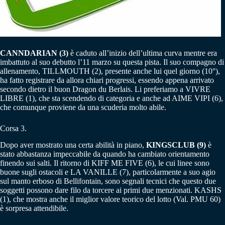
CANNDARIAN (3)
è caduto all’inizio dell’ultima curva mentre era
imbattuto al suo debutto l’11 marzo su questa pista. Il suo compagno di
allenamento, TILLMOUTH (2), presente anche lui quel giorno (10°),
ha fatto registrare da allora chiari progressi, essendo appena arrivato
secondo dietro il buon Dragon du Berlais. Li preferiamo a VIVRE
LIBRE (1), che sta scendendo di categoria e anche ad AIME VIPI (6),
che comunque proviene da una scuderia molto abile.
Corsa 3.
Dopo aver mostrato una certa abilità in piano,
KINGSCLUB (9)
è
stato abbastanza impeccabile da quando ha cambiato orientamento
finendo sui salti. Il ritorno di KIFF ME FIVE (6), le cui linee sono
buone sugli ostacoli e LA VANILLE (7), particolarmente a suo agio
sul manto erboso di Bellifontain, sono segnali tecnici che questo due
soggetti possono dare filo da torcere ai primi due menzionati. KASHS
(1), che mostra anche il miglior valore teorico del lotto (Val. PMU 60)
è sorpresa attendibile.