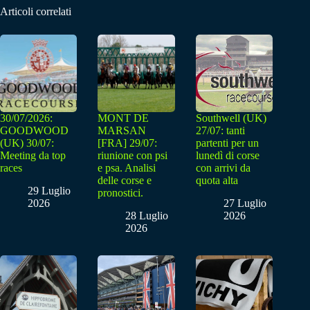
Articoli correlati
30/07/2026:
MONT DE
Southwell (UK)
GOODWOOD
MARSAN
27/07: tanti
(UK) 30/07:
[FRA] 29/07:
partenti per un
Meeting da top
riunione con psi
lunedì di corse
races
e psa. Analisi
con arrivi da
delle corse e
quota alta
29 Luglio
pronostici.
2026
27 Luglio
28 Luglio
2026
2026