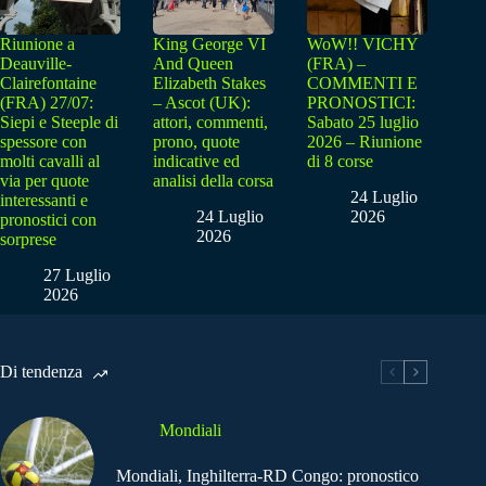
Riunione a
King George VI
WoW!! VICHY
Deauville-
And Queen
(FRA) –
Clairefontaine
Elizabeth Stakes
COMMENTI E
(FRA) 27/07:
– Ascot (UK):
PRONOSTICI:
Siepi e Steeple di
attori, commenti,
Sabato 25 luglio
spessore con
prono, quote
2026 – Riunione
molti cavalli al
indicative ed
di 8 corse
via per quote
analisi della corsa
24 Luglio
interessanti e
24 Luglio
2026
pronostici con
2026
sorprese
27 Luglio
2026
Di tendenza
Mondiali
Mondiali, Inghilterra-RD Congo: pronostico