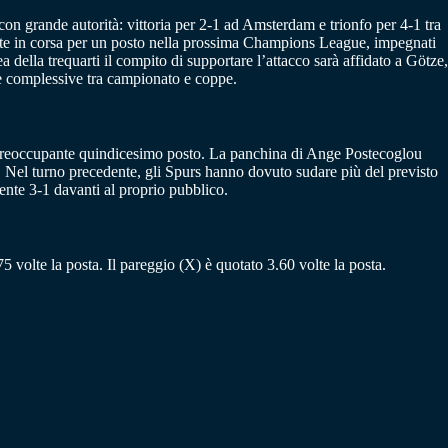
on grande autorità: vittoria per 2-1 ad Amsterdam e trionfo per 4-1 tra
mente in corsa per un posto nella prossima Champions League, impegnati
 della trequarti il compito di supportare l’attacco sarà affidato a Götze,
ze complessive tra campionato e coppe.
 preoccupante quindicesimo posto. La panchina di Ange Postecoglou
to. Nel turno precedente, gli Spurs hanno dovuto sudare più del previsto
cente 3-1 davanti al proprio pubblico.
75 volte la posta. Il pareggio (X) è quotato 3.60 volte la posta.