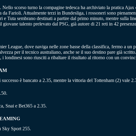
 Nello scorso turno la compagine tedesca ha archiviato la pratica Ajax c
ata da Farioli. Attualmente terzi in Bundesliga, i rossoneri sono piena
i e Tuta sembrano destinati a partire dal primo minuto, mentre sulla linea
l giovane talento prelevato dal PSG, già autore di 21 reti in 42 presen
ier League, dove naviga nelle zone basse della classifica, fermo a un
lvezza per il tecnico australiano, anche se il suo destino pare già scrit
 londinesi sono riusciti a ribaltare il risultato al ritorno con un convin
HAM
cui successo è bancato a 2.35, mentre la vittoria del Tottenham (2) vale 2.
.50.
a, Snai e Bet365 a 2.35.
REAMING
u Sky Sport 255.