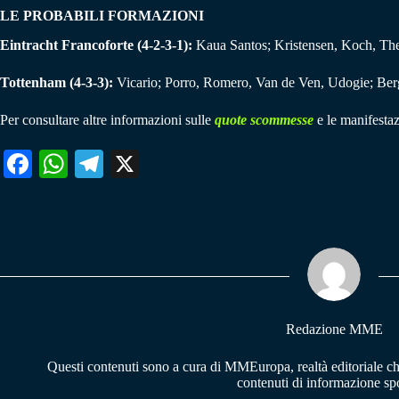
LE PROBABILI FORMAZIONI
Eintracht Francoforte (4-2-3-1):
Kaua Santos; Kristensen, Koch, Thea
Tottenham (4-3-3):
Vicario; Porro, Romero, Van de Ven, Udogie; Ber
Per consultare altre informazioni sulle
quote scommesse
e le manifestaz
Fa
W
Te
X
ce
ha
le
bo
ts
gr
ok
A
a
pp
m
Redazione MME
Questi contenuti sono a cura di MMEuropa, realtà editoriale c
contenuti di informazione spo