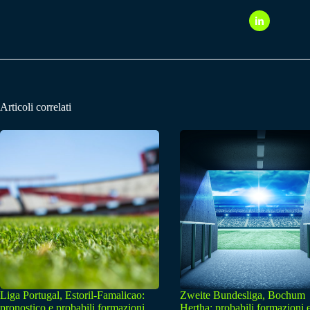
Articoli correlati
Liga Portugal, Estoril-Famalicao:
Zweite Bundesliga, Bochum
pronostico e probabili formazioni
Hertha: probabili formazioni 