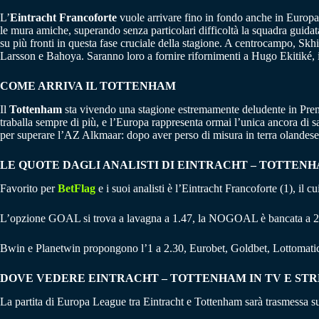
L’
Eintracht Francoforte
vuole arrivare fino in fondo anche in Europa.
le mura amiche, superando senza particolari difficoltà la squadra guid
su più fronti in questa fase cruciale della stagione. A centrocampo, Skhir
Larsson e Bahoya. Saranno loro a fornire rifornimenti a Hugo Ekitiké, i
COME ARRIVA IL TOTTENHAM
Il
Tottenham
sta vivendo una stagione estremamente deludente in Prem
traballa sempre di più, e l’Europa rappresenta ormai l’unica ancora di sa
per superare l’AZ Alkmaar: dopo aver perso di misura in terra olandese, i
LE QUOTE DAGLI ANALISTI DI EINTRACHT – TOTTEN
Favorito per
BetFlag
e i suoi analisti è l’Eintracht Francoforte (1), il 
L’opzione GOAL si trova a lavagna a 1.47, la NOGOAL è bancata a 2
Bwin e Planetwin propongono l’1 a 2.30, Eurobet, Goldbet, Lottomatic
DOVE VEDERE EINTRACHT – TOTTENHAM IN TV E ST
La partita di Europa League tra Eintracht e Tottenham sarà trasmessa s