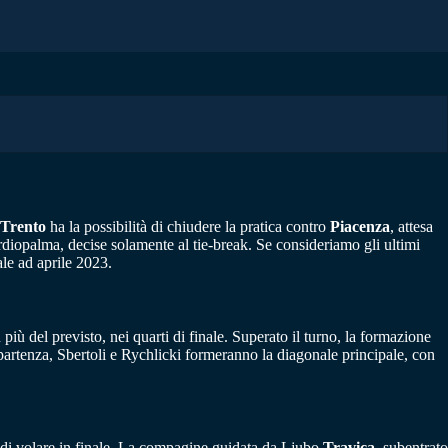
Trento
ha la possibilità di chiudere la pratica contro
Piacenza
, attesa
ardiopalma, decise solamente al tie-break. Se consideriamo gli ultimi
ale ad aprile 2023.
più del previsto, nei quarti di finale. Superato il turno, la formazione
 partenza, Sbertoli e Rychlicki formeranno la diagonale principale, con
ze di volare in finale. La compagine guidata da Ljubo
Travica
, subentrato