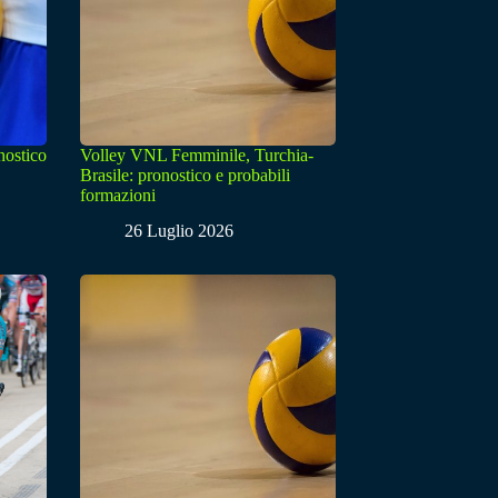
nostico
Volley VNL Femminile, Turchia-
Brasile: pronostico e probabili
formazioni
26 Luglio 2026