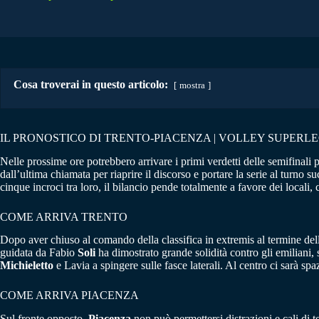
Cosa troverai in questo articolo:
mostra
IL PRONOSTICO DI TRENTO-PIACENZA | VOLLEY SUPERLEG
Nelle prossime ore potrebbero arrivare i primi verdetti delle semifinali
dall’ultima chiamata per riaprire il discorso e portare la serie al turno
cinque incroci tra loro, il bilancio pende totalmente a favore dei locali
COME ARRIVA TRENTO
Dopo aver chiuso al comando della classifica in extremis al termine del
guidata da Fabio
Soli
ha dimostrato grande solidità contro gli emiliani,
Michieletto
e Lavia a spingere sulle fasce laterali. Al centro ci sarà 
COME ARRIVA PIACENZA
Sul fronte opposto,
Piacenza
non può permettersi distrazioni e cali di 