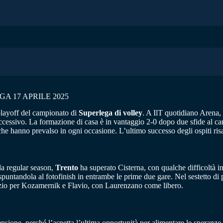
A 17 APRILE 2025
 playoff del campionato di
Superlega di volley
. A IlT quotidiano Arena,
 successivo. La formazione di casa è in vantaggio 2-0 dopo due sfide al c
, che hanno prevalso in ogni occasione. L’ultimo successo degli ospiti ris
la regular season,
Trento
ha superato Cisterna, con qualche difficoltà in 
 spuntandola al fotofinish in entrambe le prime due gare. Nel sestetto di
spazio per Kozamernik e Flavio, con Laurenzano come libero.
tensione, perché l’aspetta l’ultima opportunità per alimentare le speran