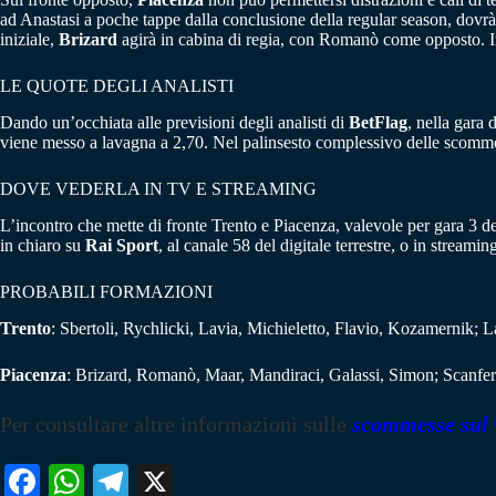
ad Anastasi a poche tappe dalla conclusione della regular season, dovrà 
iniziale,
Brizard
agirà in cabina di regia, con Romanò come opposto. I
LE QUOTE DEGLI ANALISTI
Dando un’occhiata alle previsioni degli analisti di
BetFlag
, nella gara 
viene messo a lavagna a 2,70. Nel palinsesto complessivo delle scommes
DOVE VEDERLA IN TV E STREAMING
L’incontro che mette di fronte Trento e Piacenza, valevole per gara 3 de
in chiaro su
Rai Sport
, al canale 58 del digitale terrestre, o in strea
PROBABILI FORMAZIONI
Trento
: Sbertoli, Rychlicki, Lavia, Michieletto, Flavio, Kozamernik; L
Piacenza
: Brizard, Romanò, Maar, Mandiraci, Galassi, Simon; Scanferl
Per consultare altre informazioni sulle
scommesse sul 
Fa
W
Te
X