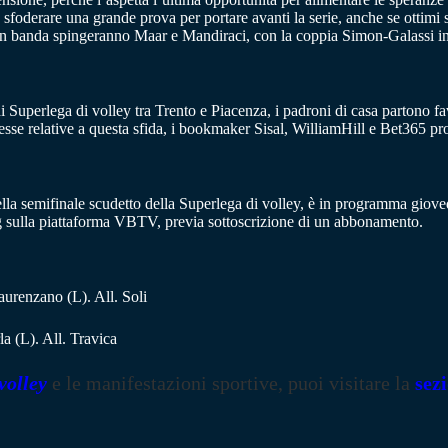
sfoderare una grande prova per portare avanti la serie, anche se ottimi s
n banda spingeranno Maar e Mandiraci, con la coppia Simon-Galassi in 
di Superlega di volley tra Trento e Piacenza, i padroni di casa partono fav
se relative a questa sfida, i bookmaker Sisal, WilliamHill e Bet365 pr
lla semifinale scudetto della Superlega di volley, è in programma giovedì
ming sulla piattaforma VBTV, previa sottoscrizione di un abbonamento.
aurenzano (L). All. Soli
a (L). All. Travica
volley
e le manifestazioni sportive, puoi visitare la
sez