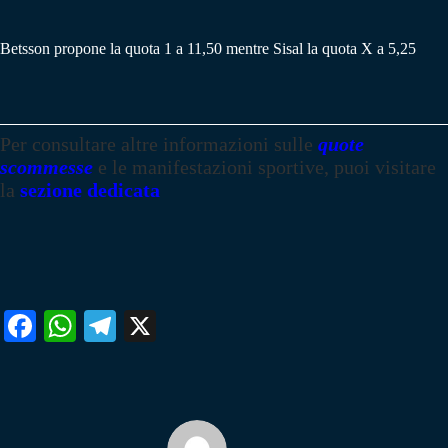
Betsson propone la quota 1 a 11,50 mentre Sisal la quota X a 5,25
Per consultare altre informazioni sulle
quote
scommesse
e le manifestazioni sportive, puoi visitare
la
sezione dedicata
Fa
W
Te
X
ce
ha
le
bo
ts
gr
ok
A
a