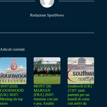
pp
m
Redazione SportNews
Articoli correlati
30/07/2026:
MONT DE
Southwell (UK)
GOODWOOD
MARSAN
27/07: tanti
(UK) 30/07:
[FRA] 29/07:
partenti per un
Meeting da top
riunione con psi
lunedì di corse
races
e psa. Analisi
con arrivi da