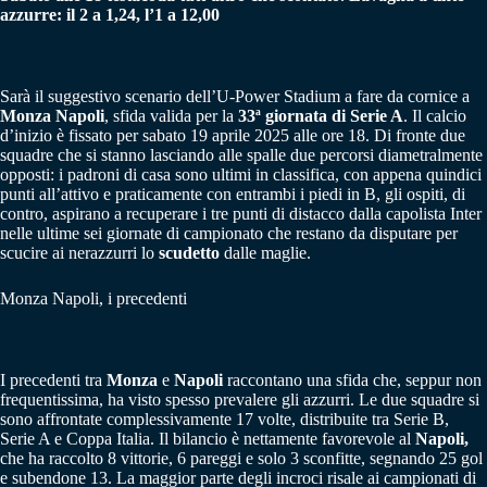
azzurre: il 2 a 1,24, l’1 a 12,00
Sarà il suggestivo scenario dell’U-Power Stadium a fare da cornice a
Monza Napoli
, sfida valida per la
33ª giornata di Serie A
. Il calcio
d’inizio è fissato per sabato 19 aprile 2025 alle ore 18. Di fronte due
squadre che si stanno lasciando alle spalle due percorsi diametralmente
opposti: i padroni di casa sono ultimi in classifica, con appena quindici
punti all’attivo e praticamente con entrambi i piedi in B, gli ospiti, di
contro, aspirano a recuperare i tre punti di distacco dalla capolista Inter
nelle ultime sei giornate di campionato che restano da disputare per
scucire ai nerazzurri lo
scudetto
dalle maglie.
Monza Napoli, i precedenti
I precedenti tra
Monza
e
Napoli
raccontano una sfida che, seppur non
frequentissima, ha visto spesso prevalere gli azzurri. Le due squadre si
sono affrontate complessivamente 17 volte, distribuite tra Serie B,
Serie A e Coppa Italia. Il bilancio è nettamente favorevole al
Napoli,
che ha raccolto 8 vittorie, 6 pareggi e solo 3 sconfitte, segnando 25 gol
e subendone 13. La maggior parte degli incroci risale ai campionati di