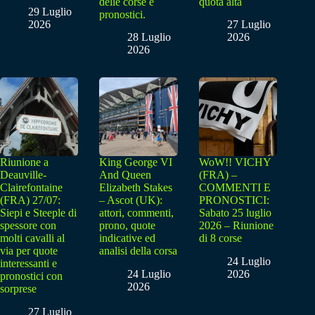
delle corse e
quota alta
29 Luglio
pronostici.
2026
27 Luglio
28 Luglio
2026
2026
Riunione a
King George VI
WoW!! VICHY
Deauville-
And Queen
(FRA) –
Clairefontaine
Elizabeth Stakes
COMMENTI E
(FRA) 27/07:
– Ascot (UK):
PRONOSTICI:
Siepi e Steeple di
attori, commenti,
Sabato 25 luglio
spessore con
prono, quote
2026 – Riunione
molti cavalli al
indicative ed
di 8 corse
via per quote
analisi della corsa
24 Luglio
interessanti e
24 Luglio
2026
pronostici con
2026
sorprese
27 Luglio