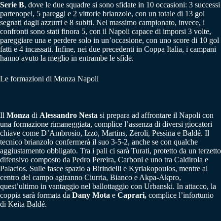
Serie B
, dove le due squadre si sono sfidate in 10 occasioni: 3 successi
partenopei, 5 pareggi e 2 vittorie brianzole, con un totale di 13 gol
segnati dagli azzurri e 8 subiti. Nel massimo campionato, invece, i
confronti sono stati finora 5, con il Napoli capace di imporsi 3 volte,
pareggiare una e perdere solo in un’occasione, con uno score di 10 gol
fatti e 4 incassati. Infine, nei due precedenti in Coppa Italia, i campani
hanno avuto la meglio in entrambe le sfide.
Le formazioni di Monza Napoli
Il
Monza
di
Alessandro Nesta
si prepara ad affrontare il Napoli con
una formazione rimaneggiata, complice l’assenza di diversi giocatori
chiave come D’Ambrosio, Izzo, Martins, Zeroli, Pessina e Baldé. Il
tecnico brianzolo confermerà il suo 3-5-2, anche se con qualche
aggiustamento obbligato. Tra i pali ci sarà Turati, protetto da un terzetto
difensivo composto da Pedro Pereira, Carboni e uno tra Caldirola e
Palacios. Sulle fasce spazio a Birindelli e Kyriakopoulos, mentre al
centro del campo agiranno Ciurria, Bianco e Akpa-Akpro,
quest’ultimo in vantaggio nel ballottaggio con Urbanski. In attacco, la
coppia sarà formata da
Dany Mota
e
Caprari,
complice l’infortunio
di Keita Baldé.