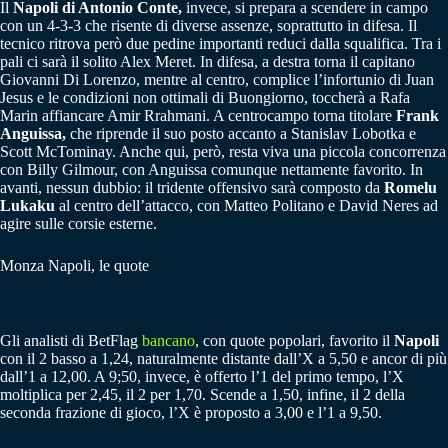
Il
Napoli di Antonio Conte,
invece, si prepara a scendere in campo
con un 4-3-3 che risente di diverse assenze, soprattutto in difesa. Il
tecnico ritrova però due pedine importanti reduci dalla squalifica. Tra i
pali ci sarà il solito Alex Meret. In difesa, a destra torna il capitano
Giovanni Di Lorenzo, mentre al centro, complice l’infortunio di Juan
Jesus e le condizioni non ottimali di Buongiorno, toccherà a Rafa
Marin affiancare Amir Rrahmani. A centrocampo torna titolare
Frank
Anguissa,
che riprende il suo posto accanto a Stanislav Lobotka e
Scott McTominay. Anche qui, però, resta viva una piccola concorrenza
con Billy Gilmour, con Anguissa comunque nettamente favorito. In
avanti, nessun dubbio: il tridente offensivo sarà composto da
Romelu
Lukaku
al centro dell’attacco, con Matteo Politano e David Neres ad
agire sulle corsie esterne.
Monza Napoli, le quote
Gli analisti di BetFlag
bancano
, con quote popolari, favorito il
Napoli
con il 2 basso a 1,24, naturalmente distante dall’X a 5,50 e ancor di più
dall’1 a 12,00. A 9;50, invece, è offerto l’1 del primo tempo, l’X
moltiplica per 2,45, il 2 per 1,70. Scende a 1,50, infine, il 2 della
seconda frazione di gioco, l’X è proposto a 3,00 e l’1 a 9,50.