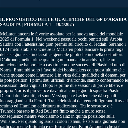
IL PRONOSTICO DELLE QUALIFICHE DEL GP D’ARABIA
SAUDITA | FORMULA 1 – 19/4/2025
McLaren ancora le favorite assolute per la nuova tappa del mondiale
2025 di Formula 1. Nel weekend pasquale occhi puntati sull’Arabia
Saudita con l’attesissimo gran premio sul circuito di Jeddah. Saranno i
6174 metri arabi a sancire se la McLaren potrà lanciare la prima fuga
della stagione sia in classifica generale piloti che in quella costruttori.
D’altronde, nelle prime quattro gare mandate in archivio, il team
arancione ne ha portate a casa tre con due successi di Piastri ed uno di
Norris. Entrambi sono i favoriti dei bookmakers con quest’ultimo che
viene quotato come il numero 1 in vista delle qualifiche di domani per
la pole position. I primi dati ufficiali, d’altronde, stanno confermando le
sensazioni della vigilia. Dopo le prime due sessioni di prove libere, è
proprio Norris il più veloce davanti al compagno di squadra Piastri.
Dietro i due favoriti, ci sono Verstappen e Leclerc che dà segnali
incoraggianti sulla Ferrari. Tra le delusioni del venerdì figurano Russell
settimo ed Hamilton addirittura tredicesimo. Tra le sorprese c’è
Tsunoda passato in Red Bull ma finito anche a muro senza
conseguenze mentre velocissimo Sainz in quinta posizione sulla
Williams. Per quanto riguarda i colori italiani, è stata una giornata non
particolarmente fortunata e performante per Kimi Antonelli che si è