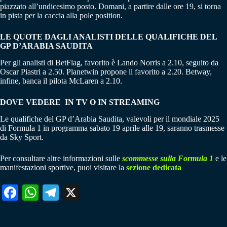
piazzato all’undicesimo posto. Domani, a partire dalle ore 19, si torna
in pista per la caccia alla pole position.
LE QUOTE DAGLI ANALISTI DELLE QUALIFICHE DEL
GP D’ARABIA SAUDITA
Per gli analisti di BetFlag, favorito è Lando Norris a 2.10, seguito da
Oscar Piastri a 2.50. Planetwin propone il favorito a 2.20. Betway,
infine, banca il pilota McLaren a 2.10.
DOVE VEDERE IN TV O IN STREAMING
Le qualifiche del GP d’Arabia Saudita, valevoli per il mondiale 2025
di Formula 1 in programma sabato 19 aprile alle 19, saranno trasmesse
da Sky Sport.
Per consultare altre informazioni sulle
scommesse sulla Formula 1
e le
manifestazioni sportive, puoi visitare la
sezione dedicata
Fa
W
Te
X
ce
ha
le
bo
ts
gr