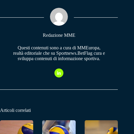
ok
A
a
pp
m
Redazione MME
Questi contenuti sono a cura di MMEuropa,
realtà editoriale che su Sportnews.BetFlag cura e
sviluppa contenuti di informazione sportiva.
Articoli correlati