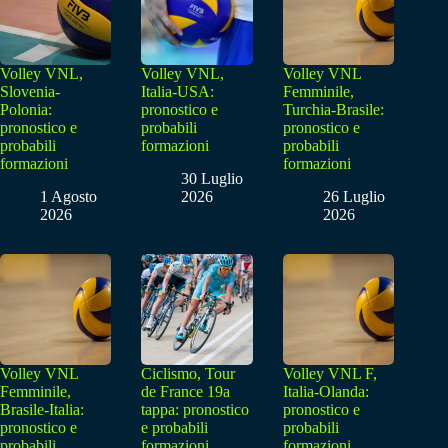
Volley VNL,
Volley VNL,
Volley VNL
Slovenia-
Italia-USA:
Femminile,
Polonia:
pronostico e
Turchia-Brasile:
pronostico e
probabili
pronostico e
probabili
formazioni
probabili
formazioni
formazioni
30 Luglio
1 Agosto
2026
26 Luglio
2026
2026
Volley VNL
Ciclismo, Tour
Volley VNL F,
Femminile,
de France 19a
Italia-Olanda:
Brasile-Italia:
tappa: pronostico
pronostico e
pronostico e
e probabili
probabili
probabili
formazioni
formazioni