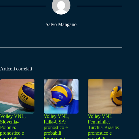
pp
m
Salvo Mangano
Articoli correlati
Volley VNL,
Volley VNL,
Volley VNL
Slovenia-
Italia-USA:
Femminile,
Polonia:
pronostico e
Turchia-Brasile:
pronostico e
probabili
pronostico e
probabili
formazioni
probabili