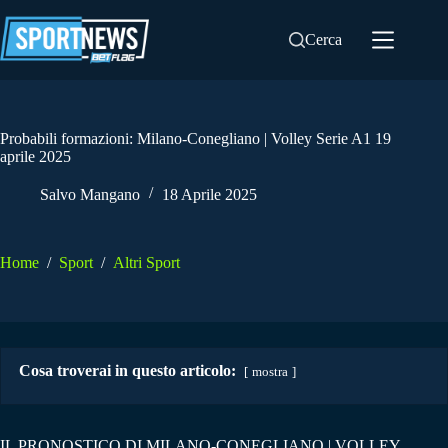
Salta
al
Cerca
contenuto
Probabili formazioni: Milano-Conegliano | Volley Serie A1 19
aprile 2025
Salvo Mangano
18 Aprile 2025
Home
/
Sport
/
Altri Sport
Cosa troverai in questo articolo:
mostra
IL PRONOSTICO DI MILANO-CONEGLIANO | VOLLEY