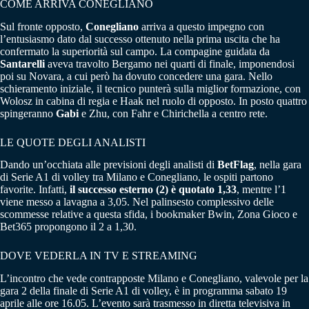
COME ARRIVA CONEGLIANO
Sul fronte opposto,
Conegliano
arriva a questo impegno con
l’entusiasmo dato dal successo ottenuto nella prima uscita che ha
confermato la superiorità sul campo. La compagine guidata da
Santarelli
aveva travolto Bergamo nei quarti di finale, imponendosi
poi su Novara, a cui però ha dovuto concedere una gara. Nello
schieramento iniziale, il tecnico punterà sulla miglior formazione, con
Wolosz in cabina di regia e Haak nel ruolo di opposto. In posto quattro
spingeranno
Gabi
e Zhu, con Fahr e Chirichella a centro rete.
LE QUOTE DEGLI ANALISTI
Dando un’occhiata alle previsioni degli analisti di
BetFlag
, nella gara
di Serie A1 di volley tra Milano e Conegliano, le ospiti partono
favorite. Infatti,
il successo esterno (2) è quotato 1,33
, mentre l’1
viene messo a lavagna a 3,05. Nel palinsesto complessivo delle
scommesse relative a questa sfida, i bookmaker Bwin, Zona Gioco e
Bet365 propongono il 2 a 1,30.
DOVE VEDERLA IN TV E STREAMING
L’incontro che vede contrapposte Milano e Conegliano, valevole per la
gara 2 della finale di Serie A1 di volley, è in programma sabato 19
aprile alle ore 16.05. L’evento sarà trasmesso in diretta televisiva in