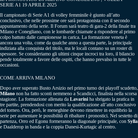
SERIE A1 19 APRILE 2025
Il campionato di Serie A1 di volley femminile è giunto all’atto
conclusivo, che nelle prossime ore sarà protagonista con il secondo
appuntamento della serie. Il Forum sarà teatro di gara-2 della finale tra
Milano e Conegliano, con le lombarde chiamate a rispondere al primo
colpo battuto dalle campionesse in carica. La formazione veneta è
ancora una volta, come da qualche anno a questa parte, la principale
indiziata alla conquista del titolo, ma le locali contano su un roster di
spessore. Se consideriamo gli ultimi cinque incroci tra loro, il bilancio
pende totalmente a favore delle ospiti, che hanno prevalso in tutte le
occasioni.
COME ARRIVA MILANO
Dopo aver superato Busto Arsizio nel primo turno dei playoff scudetto,
Milano
non ha fatto sconti nemmeno a Scandicci, finalista nella scorsa
stagione. La formazione allenata da
Lavarini
ha sbrigato la pratica in
tre partite, prendendosi con merito la qualificazione all’atto conclusivo
del torneo. Ora, però, le meneghine devono rimettere in equilibrio la
serie per aumentare le possibilità di ribaltare i pronostici. Nel sestetto di
partenza, Orro ed Egonu formeranno la diagonale principale, con
Sylla
e Daalderop in banda e la coppia Danesi-Kurtagic al centro.