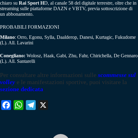
chiaro su
Rai Sport H
D, al canale 58 del digitale terrestre, oltre che in
streaming sulle piattaforme DAZN e VBTV, previa sottoscrizione di
un abbonamento.
PROBABILI FORMAZIONI
Milano
: Orro, Egonu, Sylla, Daalderop, Danesi, Kurtagic, Fukudome
(L). All. Lavarini
Conegliano:
Wolosz, Haak, Gabi, Zhu, Fahr, Chirichella, De Gennaro
(L). All. Santarelli
Per consultare altre informazioni sulle
scommesse sul
volley
e le manifestazioni sportive, puoi visitare la
sezione dedicata
Fa
W
Te
X
ce
ha
le
bo
ts
gr
ok
A
a