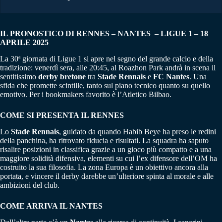
IL PRONOSTICO DI RENNES – NANTES – LIGUE 1 – 18
APRILE 2025
La 30ª giornata di Ligue 1 si apre nel segno del grande calcio e della
tradizione: venerdì sera, alle 20:45, al Roazhon Park andrà in scena il
sentitissimo
derby bretone
tra
Stade Rennais
e
FC Nantes
. Una
sfida che promette scintille, tanto sul piano tecnico quanto su quello
emotivo. Per i bookmakers favorito è l’Atletico Bilbao.
COME SI PRESENTA IL RENNES
Lo
Stade Rennais
, guidato da quando Habib Beye ha preso le redini
della panchina, ha ritrovato fiducia e risultati. La squadra ha saputo
risalire posizioni in classifica grazie a un gioco più compatto e a una
maggiore solidità difensiva, elementi su cui l’ex difensore dell’OM ha
costruito la sua filosofia. La zona Europa è un obiettivo ancora alla
portata, e vincere il derby darebbe un’ulteriore spinta al morale e alle
ambizioni del club.
COME ARRIVA IL NANTES