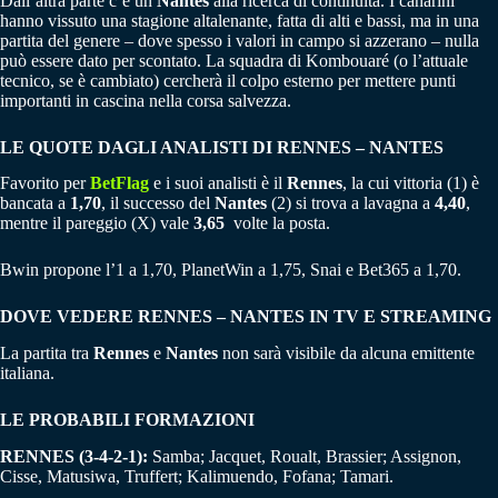
Dall’altra parte c’è un
Nantes
alla ricerca di continuità. I canarini
hanno vissuto una stagione altalenante, fatta di alti e bassi, ma in una
partita del genere – dove spesso i valori in campo si azzerano – nulla
può essere dato per scontato. La squadra di Kombouaré (o l’attuale
tecnico, se è cambiato) cercherà il colpo esterno per mettere punti
importanti in cascina nella corsa salvezza.
LE QUOTE DAGLI ANALISTI DI RENNES – NANTES
Favorito per
BetFlag
e i suoi analisti è il
Rennes
, la cui vittoria (1) è
bancata a
1,70
, il successo del
Nantes
(2) si trova a lavagna a
4,40
,
mentre il pareggio (X) vale
3,65
volte la posta.
Bwin propone l’1 a 1,70, PlanetWin a 1,75, Snai e Bet365 a 1,70.
DOVE VEDERE RENNES – NANTES IN TV E STREAMING
La partita tra
Rennes
e
Nantes
non sarà visibile da alcuna emittente
italiana.
LE PROBABILI FORMAZIONI
RENNES (3-4-2-1):
Samba; Jacquet, Roualt, Brassier; Assignon,
Cisse, Matusiwa, Truffert; Kalimuendo, Fofana; Tamari.