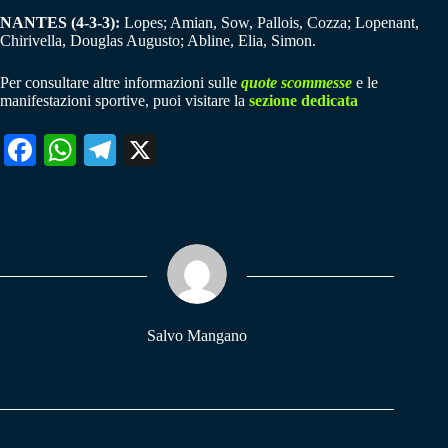
NANTES (4-3-3):
Lopes; Amian, Sow, Pallois, Cozza; Lopenant,
Chirivella, Douglas Augusto; Abline, Elia, Simon.
Per consultare altre informazioni sulle
quote scommesse
e le
manifestazioni sportive, puoi visitare la
sezione dedicata
Fa
W
Te
X
ce
ha
le
bo
ts
gr
ok
A
a
pp
m
Salvo Mangano