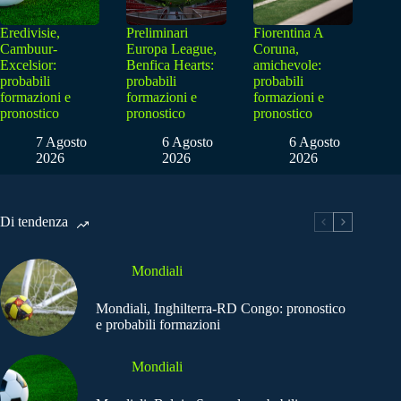
Eredivisie,
Preliminari
Fiorentina A
Cambuur-
Europa League,
Coruna,
Excelsior:
Benfica Hearts:
amichevole:
probabili
probabili
probabili
formazioni e
formazioni e
formazioni e
pronostico
pronostico
pronostico
7 Agosto
6 Agosto
6 Agosto
2026
2026
2026
Di tendenza
Mondiali
Mondiali, Inghilterra-RD Congo: pronostico
e probabili formazioni
Mondiali