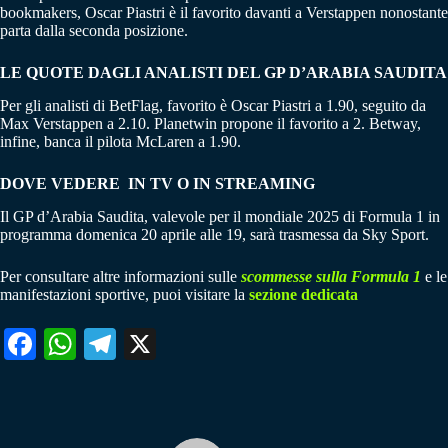
bookmakers, Oscar Piastri è il favorito davanti a Verstappen nonostante
parta dalla seconda posizione.
LE QUOTE DAGLI ANALISTI DEL GP D’ARABIA SAUDITA
Per gli analisti di BetFlag, favorito è Oscar Piastri a 1.90, seguito da
Max Verstappen a 2.10. Planetwin propone il favorito a 2. Betway,
infine, banca il pilota McLaren a 1.90.
DOVE VEDERE IN TV O IN STREAMING
Il GP d’Arabia Saudita, valevole per il mondiale 2025 di Formula 1 in
programma domenica 20 aprile alle 19, sarà trasmessa da Sky Sport.
Per consultare altre informazioni sulle
scommesse sulla Formula 1
e le
manifestazioni sportive, puoi visitare la
sezione dedicata
Fa
W
Te
X
ce
ha
le
bo
ts
gr
ok
A
a