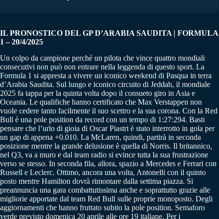
IL PRONOSTICO DEL GP D’ARABIA SAUDITA | FORMULA
1 – 20/4/2025
Un colpo da campione perché un pilota che vince quattro mondiali
consecutivi non può non entrare nella leggenda di questo sport. La
Formula 1 si appresta a vivere un iconico weekend di Pasqua in terra
d’Arabia Saudita. Sul lungo e iconico circuito di Jeddah, il mondiale
2025 fa tappa per la quinta volta dopo il consueto giro in Asia e
Oceania. Le qualifiche hanno certificato che Max Verstappen non
vuole cedere tanto facilmente il suo scettro e la sua corona. Con la Red
Bull è una pole position da record con un tempo di 1:27:294. Basti
pensare che l’urlo di gioia di Oscar Piastri è stato interrotto in gola per
un gap di appena +0.010. La McLaren, quindi, partirà in seconda
posizione mentre la grande delusione è quella di Norris. Il britannico,
nel Q3, va a muro e dal team radio si evince tutta la sua frustrazione
verso se stesso. In seconda fila, allora, spazio a Mercedes e Ferrari con
Russell e Leclerc. Ottimo, ancora una volta, Antonelli con il quinto
posto mentre Hamilton dovrà rimontare dalla settima piazza. Si
preannuncia una gara combattutissima anche e soprattutto grazie alle
migliorie apportate dal team Red Bull sulle proprie monoposto. Degli
aggiornamenti che hanno fruttato subito la pole position. Semaforo
verde previsto domenica 20 aprile alle ore 19 italiane. Per i