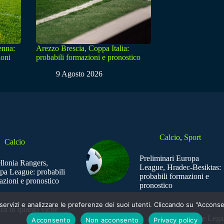
enna:
Arezzo Brescia, Coppa Italia:
ioni
probabili formazioni e pronostico
9 Agosto 2026
Calcio
,
Sport
Calcio
Preliminari Europa
ellonia Rangers,
League, Hradec-Besiktas:
pa League: probabili
probabili formazioni e
azioni e pronostico
pronostico
e i servizi e analizzare le preferenze dei suoi utenti. Cliccando su "Acco
ica in quanto viene
Sede Legal
Acconsento
Non acconsento
Privacy policy