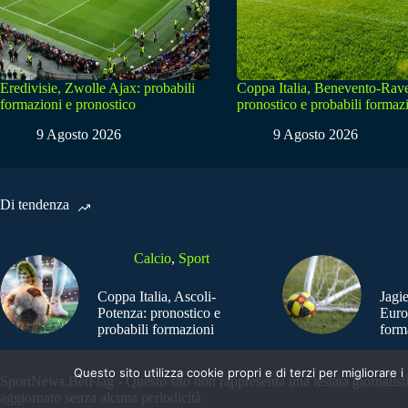
Eredivisie, Zwolle Ajax: probabili
Coppa Italia, Benevento-Rav
formazioni e pronostico
pronostico e probabili formaz
9 Agosto 2026
9 Agosto 2026
Di tendenza
Calcio
,
Sport
Coppa Italia, Ascoli-
Jagi
Potenza: pronostico e
Euro
probabili formazioni
form
Questo sito utilizza cookie propri e di terzi per migliorar
SportNews.BetFlag - Questo sito non rappresenta una testata giornalist
aggiornato senza alcuna periodicità