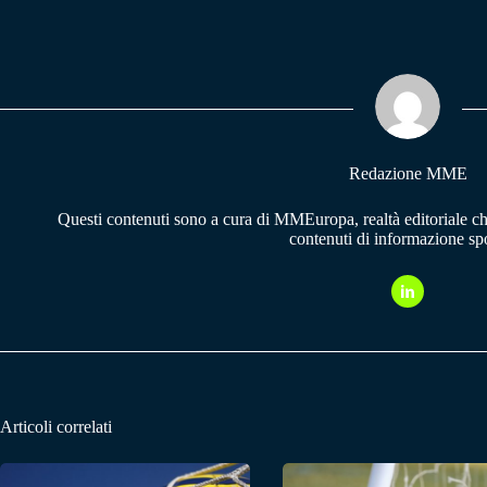
ce
ha
le
bo
ts
gr
ok
A
a
pp
m
Redazione MME
Questi contenuti sono a cura di MMEuropa, realtà editoriale c
contenuti di informazione spo
Articoli correlati