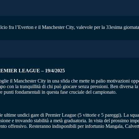
 calcio fra l’Everton e il Manchester City, valevole per la 33esima giorna
EMIER LEAGUE – 19/4/2025
coglie il Manchester City in una sfida che mette in palio motivazioni op
po con la tranquillità di chi può giocare senza pressioni. Ben diversa l
 punti fondamentali in questa fase cruciale del campionato.
 ultime undici gare di Premier League (5 vittorie e 5 pareggi). La squadr
ocessione e trovando stabilità a metà graduatoria. In vista del prossimo
mento offensivo. Resteranno indisponibili per infortunio Mangala, Calve