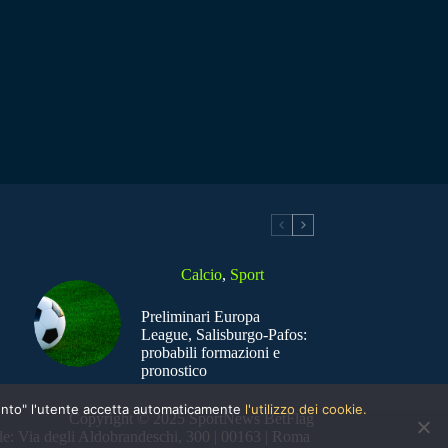
Calcio
,
Sport
Preliminari Europa
League, Salisburgo-Pafos:
probabili formazioni e
pronostico
nsento" l'utente accetta automaticamente
l'utilizzo dei cookie.
Copyright © 2025 SportNews BetFlag
e: Via degli Aldobrandeschi, 300 | 00163 | Roma