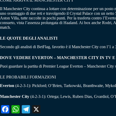
COME ARRIVA IL MANCHESTER CITY
Il Manchester City continua a lottare con determinazione per un posto 
uno svantaggio di due reti e travolgendo il Crystal Palace con un nett
Aston Villa, tutte raccolte in pochi punti. Per la trasferta contro l’
consueto, vista l’assenza prolungata di Haaland. Ai box anche Rodri, Ak
match.
LE QUOTE DEGLI ANALISTI
Secondo gli analisti di BetFlag, favorito è il Manchester City con l’1 a 
DOVE VEDERE EVERTON – MANCHESTER CITY IN TV 
Puoi guardare la partita di Premier League Everton – Manchester City
LE PROBABILI FORMAZIONI
Everton
(4-2-3-1): Pickford; O’Brien, Tarkowski, Branthwaite, Myko
Manchester City
(4-2-3-1): Ortega; Lewis, Ruben Dias, Gvardiol, O’
Fa
W
Te
X