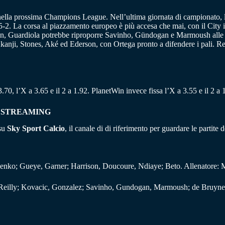
nella prossima Champions League. Nell’ultima giornata di campionato, l
o 5-2. La corsa al piazzamento europeo è più accesa che mai, con il Cit
Everton, Guardiola potrebbe riproporre Savinho, Gündogan e Marmoush all
anji, Stones, Aké ed Ederson, con Ortega pronto a difendere i pali. Res
3.70, l’X a 3.65 e il 2 a 1.92. PlanetWin invece fissa l’X a 3.55 e il 2 a
E STREAMING
 su
Sky Sport Calcio
, il canale di di riferimento per guardare le partit
lenko; Gueye, Garner; Harrison, Doucoure, Ndiaye; Beto. Allenatore: 
Reilly; Kovacic, Gonzalez; Savinho, Gundogan, Marmoush; de Bruyne.