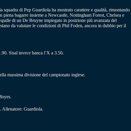
a squadra di Pep Guardiola ha mostrato carattere e qualità, rimontando
y in piena bagarre insieme a Newcastle, Nottingham Forest, Chelsea e
e spalle di un De Bruyne impiegato in posizione più avanzata del
tano da valutare le condizioni di Phil Foden, ancora in dubbio per il
 1.90. Sisal invece banca l’X a 3.50.
e della massima divisione del campionato inglese.
Moyes.
 Allenatore: Guardiola.