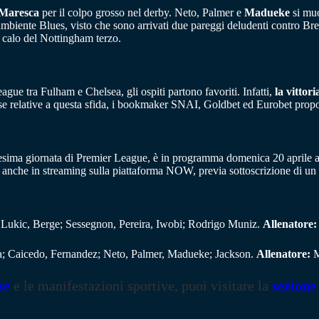
Maresca
per il colpo grosso nel derby. Neto, Palmer e
Madueke
si muo
l’ambiente Blues, visto che sono arrivati due pareggi deludenti contro B
l calo del Nottingham terzo.
eague tra Fulham e Chelsea, gli ospiti partono favoriti. Infatti,
la vittor
se relative a questa sfida, i bookmaker SNAI, Goldbet ed Eurobet prop
esima giornata di Premier League, è in programma domenica 20 aprile all
match anche in streaming sulla piattaforma NOW, previa sottoscrizione di 
ukic, Berge; Sessegnon, Pereira, Iwobi; Rodrigo Muniz.
Allenatore
a; Caicedo, Fernandez; Neto, Palmer, Madueke; Jackson.
Allenatore:
M
se
e le manifestazioni sportive, puoi visitare la
sezione