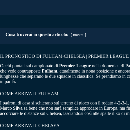
Cosa troverai in questo articolo:
mostra
IL PRONOSTICO DI FULHAM-CHELSEA | PREMIER LEAGUE 2
Occhi puntati sul campionato di
Premier League
nella domenica di Pas
che vede contrapposte
Fulham
, attualmente in nona posizione e ancor
lunghezze che separano le due squadre in classifica. Se prendiamo in consi
in parità.
COME ARRIVA IL FULHAM
I padroni di casa si schierano sul terreno di gioco con il rodato 4-2-3-
Marco
Silva
sa bene che non sarà semplice approdare in Europa, ma finc
accorciare le distanze sul Chelsea, lasciandosi così alle spalle il ko d
COME ARRIVA IL CHELSEA