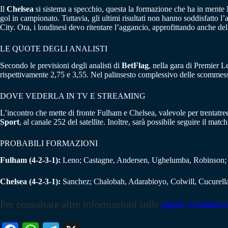
Il
Chelsea
si sistema a specchio, questa la formazione che ha in mente
gol in campionato. Tuttavia, gli ultimi risultati non hanno soddisfatto 
City. Ora, i londinesi devo ritentare l’aggancio, approfittando anche de
LE QUOTE DEGLI ANALISTI
Secondo le previsioni degli analisti di
BetFlag
, nella gara di Premier L
rispettivamente 2,75 e 3,55. Nel palinsesto complessivo delle scommes
DOVE VEDERLA IN TV E STREAMING
L’incontro che mette di fronte Fulham e Chelsea, valevole per trentatre
Sport
, al canale 252 del satellite. Inoltre, sarà possibile seguire il 
PROBABILI FORMAZIONI
Fulham (4-2-3-1):
Leno; Castagne, Andersen, Ughelumba, Robinson; L
Chelsea (4-2-3-1):
Sanchez; Chalobah, Adarabioyo, Colwill, Cucurell
Per consultare altre informazioni sulle
quote scommes