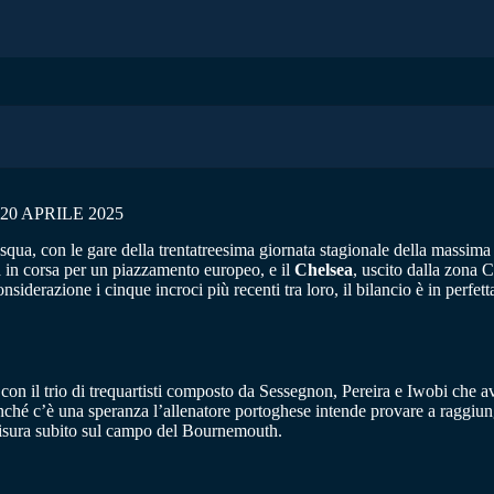
0 APRILE 2025
qua, con le gare della trentatreesima giornata stagionale della massima d
a in corsa per un piazzamento europeo, e il
Chelsea
, uscito dalla zona
derazione i cinque incroci più recenti tra loro, il bilancio è in perfetta
1, con il trio di trequartisti composto da Sessegnon, Pereira e Iwobi che
hé c’è una speranza l’allenatore portoghese intende provare a raggiung
i misura subito sul campo del Bournemouth.