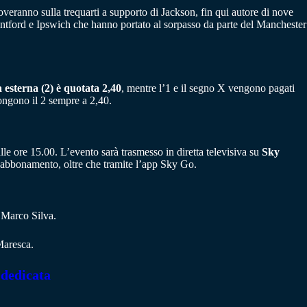
veranno sulla trequarti a supporto di Jackson, fin qui autore di nove
rentford e Ipswich che hanno portato al sorpasso da parte del Manchester
ia esterna (2) è quotata 2,40
, mentre l’1 e il segno X vengono pagati
ongono il 2 sempre a 2,40.
e ore 15.00. L’evento sarà trasmesso in diretta televisiva su
Sky
un abbonamento, oltre che tramite l’app Sky Go.
:
Marco Silva.
aresca.
 dedicata