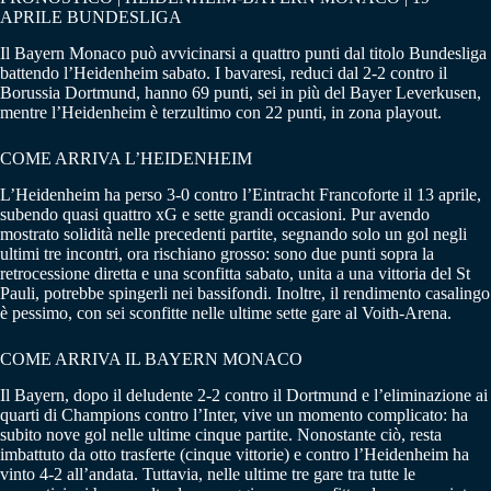
APRILE BUNDESLIGA
Il Bayern Monaco può avvicinarsi a quattro punti dal titolo Bundesliga
battendo l’Heidenheim sabato. I bavaresi, reduci dal 2-2 contro il
Borussia Dortmund, hanno 69 punti, sei in più del Bayer Leverkusen,
mentre l’Heidenheim è terzultimo con 22 punti, in zona playout.
COME ARRIVA L’HEIDENHEIM
L’Heidenheim ha perso 3-0 contro l’Eintracht Francoforte il 13 aprile,
subendo quasi quattro xG e sette grandi occasioni. Pur avendo
mostrato solidità nelle precedenti partite, segnando solo un gol negli
ultimi tre incontri, ora rischiano grosso: sono due punti sopra la
retrocessione diretta e una sconfitta sabato, unita a una vittoria del St
Pauli, potrebbe spingerli nei bassifondi. Inoltre, il rendimento casalingo
è pessimo, con sei sconfitte nelle ultime sette gare al Voith-Arena.
COME ARRIVA IL BAYERN MONACO
Il Bayern, dopo il deludente 2-2 contro il Dortmund e l’eliminazione ai
quarti di Champions contro l’Inter, vive un momento complicato: ha
subito nove gol nelle ultime cinque partite. Nonostante ciò, resta
imbattuto da otto trasferte (cinque vittorie) e contro l’Heidenheim ha
vinto 4-2 all’andata. Tuttavia, nelle ultime tre gare tra tutte le