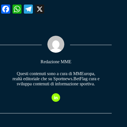
Fa
W
Te
X
ce
ha
le
bo
ts
gr
ok
A
a
pp
m
Redazione MME
Questi contenuti sono a cura di MMEuropa,
realtà editoriale che su Sportnews.BetFlag cura e
sviluppa contenuti di informazione sportiva.