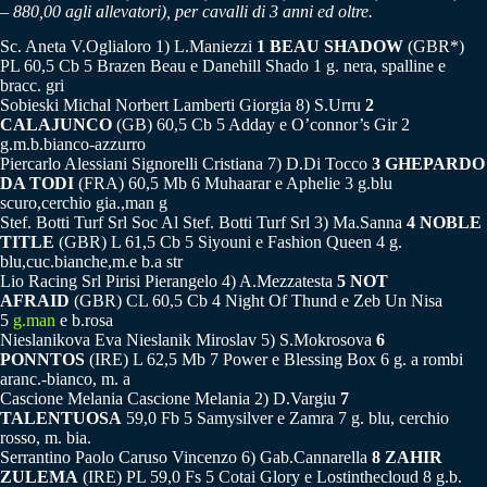
– 880,00 agli allevatori), per cavalli di 3 anni ed oltre.
Sc. Aneta V.Oglialoro 1) L.Maniezzi
1 BEAU SHADOW
(GBR*)
PL 60,5 Cb 5 Brazen Beau e Danehill Shado 1 g. nera, spalline e
bracc. gri
Sobieski Michal Norbert Lamberti Giorgia 8) S.Urru
2
CALAJUNCO
(GB) 60,5 Cb 5 Adday e O’connor’s Gir 2
g.m.b.bianco-azzurro
Piercarlo Alessiani Signorelli Cristiana 7) D.Di Tocco
3 GHEPARDO
DA TODI
(FRA) 60,5 Mb 6 Muhaarar e Aphelie 3 g.blu
scuro,cerchio gia.,man g
Stef. Botti Turf Srl Soc Al Stef. Botti Turf Srl 3) Ma.Sanna
4 NOBLE
TITLE
(GBR) L 61,5 Cb 5 Siyouni e Fashion Queen 4 g.
blu,cuc.bianche,m.e b.a str
Lio Racing Srl Pirisi Pierangelo 4) A.Mezzatesta
5 NOT
AFRAID
(GBR) CL 60,5 Cb 4 Night Of Thund e Zeb Un Nisa
5
g.man
e b.rosa
Nieslanikova Eva Nieslanik Miroslav 5) S.Mokrosova
6
PONNTOS
(IRE) L 62,5 Mb 7 Power e Blessing Box 6 g. a rombi
aranc.-bianco, m. a
Cascione Melania Cascione Melania 2) D.Vargiu
7
TALENTUOSA
59,0 Fb 5 Samysilver e Zamra 7 g. blu, cerchio
rosso, m. bia.
Serrantino Paolo Caruso Vincenzo 6) Gab.Cannarella
8 ZAHIR
ZULEMA
(IRE) PL 59,0 Fs 5 Cotai Glory e Lostinthecloud 8 g.b.