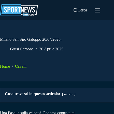
Salta
al
Cerca
contenuto
Milano San Siro Galoppo 20/04/2025.
Giusi Carbone
30 Aprile 2025
Home
/
Cavalli
Cosa troverai in questo articolo:
mostra
Una Pasqua sulla velocità. Ponntos contro tutti