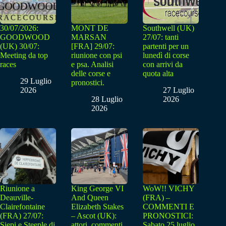
30/07/2026:
MONT DE
Southwell (UK)
GOODWOOD
MARSAN
27/07: tanti
(UK) 30/07:
[FRA] 29/07:
partenti per un
Meeting da top
riunione con psi
lunedì di corse
races
e psa. Analisi
con arrivi da
delle corse e
quota alta
29 Luglio
pronostici.
2026
27 Luglio
28 Luglio
2026
2026
Riunione a
King George VI
WoW!! VICHY
Deauville-
And Queen
(FRA) –
Clairefontaine
Elizabeth Stakes
COMMENTI E
(FRA) 27/07:
– Ascot (UK):
PRONOSTICI:
Siepi e Steeple di
attori, commenti,
Sabato 25 luglio