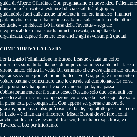
guida di Alberto Gilardino. Con pragmatismo e nuove idee, l’allenatore
transalpino è riuscito a restituire fiducia e solidità al gruppo,
guidandolo fuori dalle acque turbolente in cui era immerso. I numeri
parlano chiaro: i liguri hanno incassato una sola sconfitta nelle ultime
sei uscite – un risicato 1-0 in casa della Juventus – segnale
inequivocabile di una squadra in netta crescita, compatta e ben
organizzata, capace di tenere testa anche agli avversari più quotati.
COME ARRIVA LA LAZIO
Per la
Lazio
l’eliminazione in Europa League è stata un colpo
durissimo, soprattutto alla luce di un percorso impeccabile nella fase a
girone unico, chiusa in vetta. Un cammino che aveva alimentato grandi
speranze, svanite poi nel momento decisivo. Ora, però, è il momento di
voltare pagina e concentrare tutte le energie sul campionato. La corsa
alla prossima Champions League è ancora aperta, ma passa
obbligatoriamente per il quarto posto. Restano solo due posti utili per
accedere alla massima competizione europea, e ben sette squadre sono
in piena lotta per conquistarli. Con appena sei giornate ancora da
giocare, ogni passo falso può risultare fatale, soprattutto per chi – come
la Lazio – è chiamata a rincorrere. Mister Baroni dovrà fare i conti
anche con le assenze pesanti di Isaksen, fermato per squalifica, e di
Tavares, ai box per infortunio.