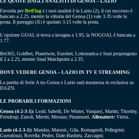
LE QUOTE DAGLI ANALISTI DI GENOA – LAZIO
Favorita per
BetFlag
e i suoi analisti è la Lazio (2), il cui successo è
bancato a 2.25, mentre la vittoria del Genoa (1) vale 3.35 volte la
posta. Il pareggio (X) è quotato 3.15 volte la posta.
L’opzione GOAL si trova a lavagna a 1.95, la NOGOAL è bancata a
1.77.
Bet365, Goldbet, Planetwin, Eurobet, Lottomatica e Snai propongono
il 2 a 2.25, mentre Sisal Matchpoint a 2.35.
DOVE VEDERE GENOA – LAZIO IN TV E STREAMING
La partita di Serie A tra Genoa e Lazio sarà trasmessa in esclusiva su
DAZN.
LE PROBABILI FORMAZIONI
Genoa (4-2-3-1):
Leali; Sabelli, De Winter, Vasquez, Martin; Thorsby,
Frendrup; Zanoli, Miretti, Messias; Pinamonti.
Allenatore:
Vieira.
Lazio (4-2-3-1):
Mandas; Marusic, Gila, Romagnoli, Pellegrini;
Guendouzi, Rovella; Pedro, Dale-Bashiru, Zaccagni;