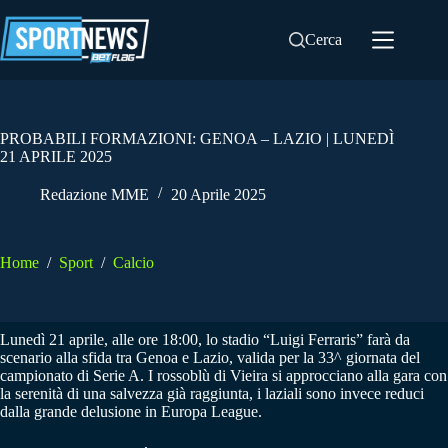
Salta
al
Cerca
contenuto
PROBABILI FORMAZIONI: GENOA – LAZIO | LUNEDÌ
21 APRILE 2025
Redazione MME
20 Aprile 2025
Home
/
Sport
/
Calcio
Lunedì 21 aprile, alle ore 18:00, lo stadio “Luigi Ferraris” farà da
scenario alla sfida tra Genoa e Lazio, valida per la 33^ giornata del
campionato di Serie A. I rossoblù di Vieira si approcciano alla gara con
la serenità di una salvezza già raggiunta, i laziali sono invece reduci
dalla grande delusione in Europa League.