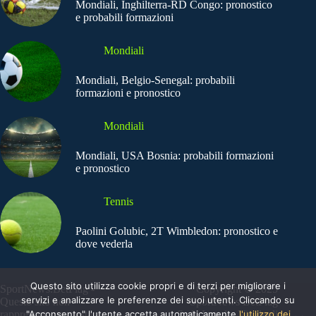
Mondiali, Inghilterra-RD Congo: pronostico
e probabili formazioni
Mondiali
Mondiali, Belgio-Senegal: probabili
formazioni e pronostico
Mondiali
Mondiali, USA Bosnia: probabili formazioni
e pronostico
Tennis
Paolini Golubic, 2T Wimbledon: pronostico e
dove vederla
Questo sito utilizza cookie propri e di terzi per migliorare i
SportNews.BetFlag -
Copyright © 2025
servizi e analizzare le preferenze dei suoi utenti. Cliccando su
Questo sito non
SportNews BetFlag
"Acconsento" l'utente accetta automaticamente
l'utilizzo dei
rappresenta una testata
Sede Legale: Via degli