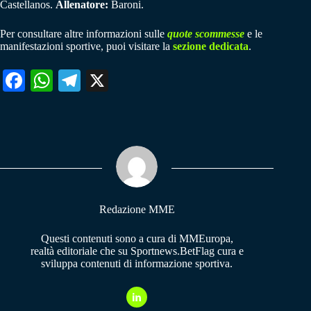
Castellanos.
Allenatore:
Baroni.
Per consultare altre informazioni sulle
quote scommesse
e le
manifestazioni sportive, puoi visitare la
sezione dedicata
.
Fa
W
Te
X
ce
ha
le
bo
ts
gr
ok
A
a
pp
m
Redazione MME
Questi contenuti sono a cura di MMEuropa,
realtà editoriale che su Sportnews.BetFlag cura e
sviluppa contenuti di informazione sportiva.