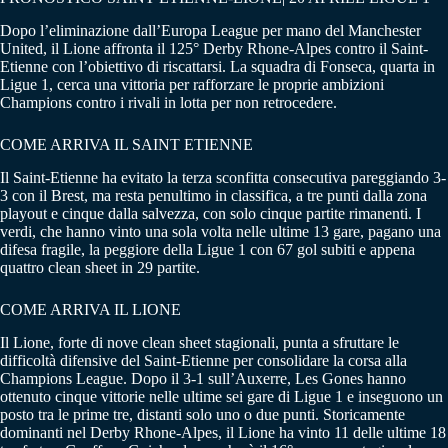
Dopo l’eliminazione dall’Europa League per mano del Manchester
United, il Lione affronta il 125° Derby Rhone-Alpes contro il Saint-
Etienne con l’obiettivo di riscattarsi. La squadra di Fonseca, quarta in
Ligue 1, cerca una vittoria per rafforzare le proprie ambizioni
Champions contro i rivali in lotta per non retrocedere.
COME ARRIVA IL SAINT ETIENNE
Il Saint-Etienne ha evitato la terza sconfitta consecutiva pareggiando 3-
3 con il Brest, ma resta penultimo in classifica, a tre punti dalla zona
playout e cinque dalla salvezza, con solo cinque partite rimanenti. I
verdi, che hanno vinto una sola volta nelle ultime 13 gare, pagano una
difesa fragile, la peggiore della Ligue 1 con 67 gol subiti e appena
quattro clean sheet in 29 partite.
COME ARRIVA IL LIONE
Il Lione, forte di nove clean sheet stagionali, punta a sfruttare le
difficoltà difensive del Saint-Etienne per consolidare la corsa alla
Champions League. Dopo il 3-1 sull’Auxerre, Les Gones hanno
ottenuto cinque vittorie nelle ultime sei gare di Ligue 1 e inseguono un
posto tra le prime tre, distanti solo uno o due punti. Storicamente
dominanti nel Derby Rhone-Alpes, il Lione ha vinto 11 delle ultime 18