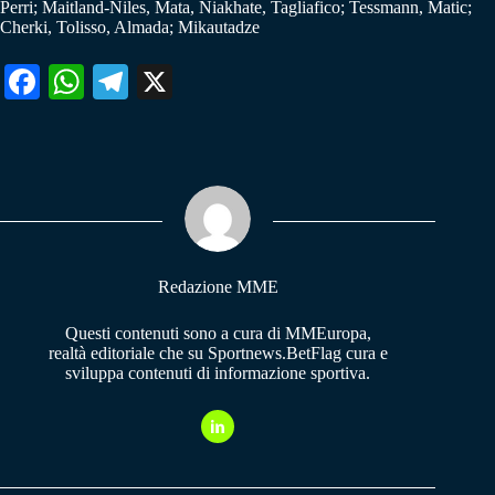
Perri; Maitland-Niles, Mata, Niakhate, Tagliafico; Tessmann, Matic;
Cherki, Tolisso, Almada; Mikautadze
Fa
W
Te
X
ce
ha
le
bo
ts
gr
ok
A
a
pp
m
Redazione MME
Questi contenuti sono a cura di MMEuropa,
realtà editoriale che su Sportnews.BetFlag cura e
sviluppa contenuti di informazione sportiva.