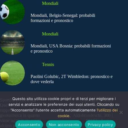
Mondiali
Mondiali, Belgio-Senegal: probabili
formazioni e pronostico
Mondiali
Mondiali, USA Bosnia: probabili formazioni
e pronostico
Tennis
Paolini Golubic, 2T Wimbledon: pronostico e
dove vederla
Questo sito utilizza cookie propri e di terzi per migliorare i
SportNews.BetFlag -
Copyright © 2025
servizi e analizzare le preferenze dei suoi utenti. Cliccando su
Questo sito non
SportNews BetFlag
"Acconsento" l'utente accetta automaticamente
l'utilizzo dei
rappresenta una testata
Sede Legale: Via degli
giornalistica in quanto
Aldobrandeschi, 300 |
cookie.
viene aggiornato senza
00163 | Roma
Acconsento
Non acconsento
Privacy policy
alcuna periodicità