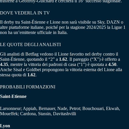
trasferte a Geoffroy-Guichard e cercherà il 16° successo stagionale.
DOVE VEDERLA IN TV
Il derby tra Saint-Étienne e Lione non sarà visibile su Sky, DAZN o
altre piattaforme italiane, poiché per la stagione 2024/2025 la Ligue 1
non ha un’emittente ufficiale in Italia.
LE QUOTE DEGLI ANALISTI
Gli analisti di Betflag vedono il Lione favorito nel derby contro il
Saint-Étienne, quotando il “2” a
1.62
. Il pareggio (“X”) è offerto a
4.35
, mentre la vittoria dei padroni di casa (“1”) è quotata a
4.50
.
Anche Sisal e Goldbet propongono la vittoria esterna del Lione alla
stessa quota di
1.62
.
PROBABILI FORMAZIONI
Saint-Etienne
Larsonneur; Appiah, Bernauer, Nade, Petrot; Bouchouari, Ekwah,
Moueffek; Cardona, Stassin, Davitashvilli
Lyon