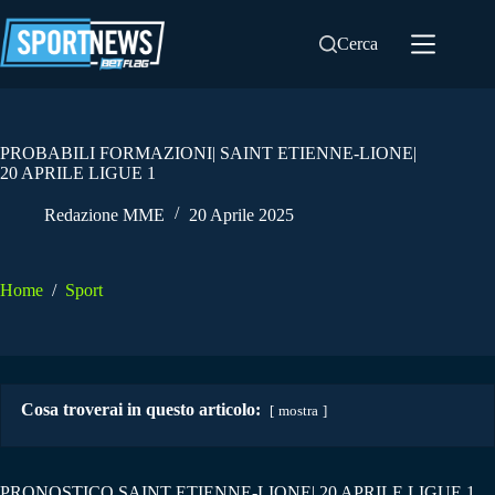
Salta
al
Cerca
contenuto
PROBABILI FORMAZIONI| SAINT ETIENNE-LIONE|
20 APRILE LIGUE 1
Redazione MME
20 Aprile 2025
Home
/
Sport
Cosa troverai in questo articolo:
mostra
PRONOSTICO SAINT ETIENNE-LIONE| 20 APRILE LIGUE 1