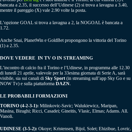
bancata a 2.35, il successo dell’Udinese (2) si trova a lavagna a 3.40,
mentre il pareggio (X) vale 2.90 volte la posta.
L’opzione GOAL si trova a lavagna a 2, la NOGOAL è bancata a
1.72.
Anche Snai, PlanetWin e GoldBet propongono la vittoria del Torino
(1) a 2.35.
DOVE VEDERE IN TV O IN STREAMING
L’incontro di calcio fra il Torino e l’Udinese, in programma alle 12.30
di lunedì 21 aprile, valevole per la 33esima giornata di Serie A, sarà
visibile, sia sui canali di
Sky Sport
(in streaming sull’app Sky Go e su
NOW Tv) e sulla piattaforma
DAZN
.
LE PROBABILI FORMAZIONI
TORINO (4-2-3-1):
Milinkovic-Savic; Walukiewicz, Maripan,
Masina, Biraghi; Ricci, Casadei; Gineitis, Vlasic, Elmas; Adams. All.
Vanoli.
UDINESE (3-5-2):
Okoye; Kristensen, Bijol, Solet; Ehizibue, Lovric,