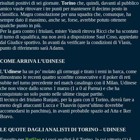
risultati positivi di sei giornate.
Torino
che, quindi, davanti al pubblico
amico vuole ritrovare i tre punti per mantenere il decimo posto in
classifica. Magra consolazione per una squadra che, comunque, ha
sempre dato il massimo, anche se, forse, avrebbe potuto ottenere
qualche punto in più.
Per la gara contro i friulani, mister Vanoli ritrova Ricci che ha scontato
il turno di squalifica, ma non avrà a disposizione Saul Coso, appiedato
dal Giudice sportivo. In avanti da verificare la condizioni di Vlasis,
punto di riferimento sarà Adams.
COME ARRIVA L’UDINESE
L’
Udinese
ha un po’ molato gli ormeggi e tirato i remi in barca, come
dimostrano le recenti quattro sconfitte consecutive e il poker di reti
subite nel turno precedente nel match casalingo con il Milan. Udinese
che non vince dallo scorso 1 marzo (1 a 0 al Parma) e che ha
conquistato un solo punto nelle ultime cinque partite.
Il tecnico dei friulano Runjaic, per la gara con il Torino, dovrà fare a
meno degli attaccanti Lucca e Thauvin (quest’ultimo dovrebbe
accomodarsi in panchina), in avanti probabile spazio ad Atta e Iker
Bravo.
LE QUOTE DAGLI ANALISTI DI TORINO – UDINESE
Favorito per
BetFlag
e i suoi analisti è il Torino, la cui vittoria (1) è