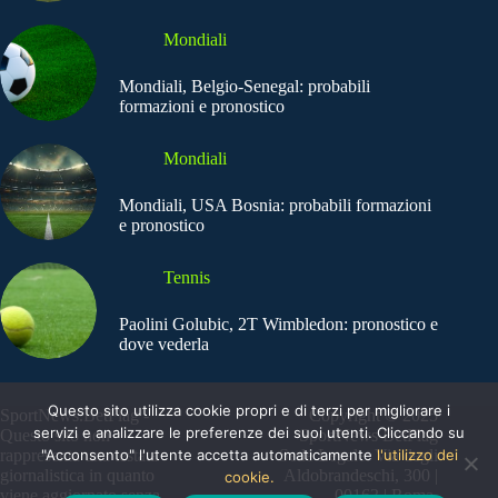
Mondiali
Mondiali, Belgio-Senegal: probabili
formazioni e pronostico
Mondiali
Mondiali, USA Bosnia: probabili formazioni
e pronostico
Tennis
Paolini Golubic, 2T Wimbledon: pronostico e
dove vederla
Questo sito utilizza cookie propri e di terzi per migliorare i
SportNews.BetFlag -
Copyright © 2025
servizi e analizzare le preferenze dei suoi utenti. Cliccando su
Questo sito non
SportNews BetFlag
"Acconsento" l'utente accetta automaticamente
l'utilizzo dei
rappresenta una testata
Sede Legale: Via degli
giornalistica in quanto
Aldobrandeschi, 300 |
cookie.
viene aggiornato senza
00163 | Roma