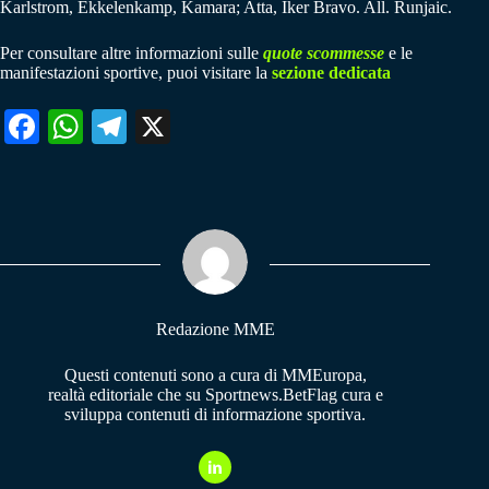
Karlstrom, Ekkelenkamp, Kamara; Atta, Iker Bravo. All. Runjaic.
Per consultare altre informazioni sulle
quote scommesse
e le
manifestazioni sportive, puoi visitare la
sezione dedicata
Fa
W
Te
X
ce
ha
le
bo
ts
gr
ok
A
a
pp
m
Redazione MME
Questi contenuti sono a cura di MMEuropa,
realtà editoriale che su Sportnews.BetFlag cura e
sviluppa contenuti di informazione sportiva.