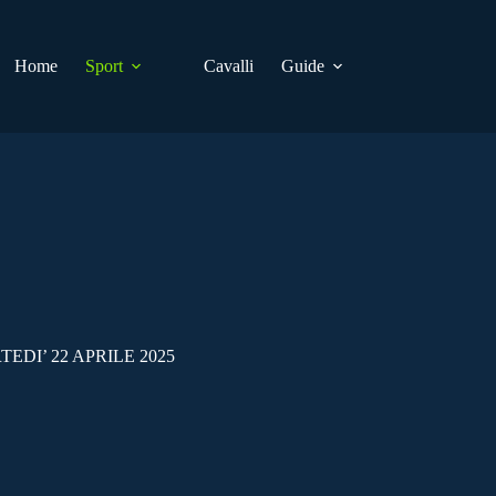
Home
Sport
Cavalli
Guide
DI’ 22 APRILE 2025