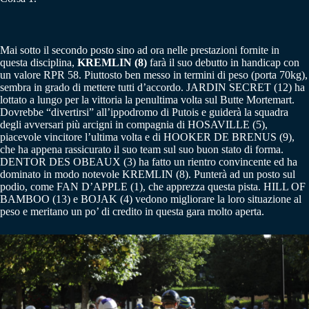
Mai sotto il secondo posto sino ad ora nelle prestazioni fornite in
questa disciplina,
KREMLIN (8)
farà il suo debutto in handicap con
un valore RPR 58. Piuttosto ben messo in termini di peso (porta 70kg),
sembra in grado di mettere tutti d’accordo. JARDIN SECRET (12) ha
lottato a lungo per la vittoria la penultima volta sul Butte Mortemart.
Dovrebbe “divertirsi” all’ippodromo di Putois e guiderà la squadra
degli avversari più arcigni in compagnia di HOSAVILLE (5),
piacevole vincitore l’ultima volta e di HOOKER DE BRENUS (9),
che ha appena rassicurato il suo team sul suo buon stato di forma.
DENTOR DES OBEAUX (3) ha fatto un rientro convincente ed ha
dominato in modo notevole KREMLIN (8). Punterà ad un posto sul
podio, come FAN D’APPLE (1), che apprezza questa pista. HILL OF
BAMBOO (13) e BOJAK (4) vedono migliorare la loro situazione al
peso e meritano un po’ di credito in questa gara molto aperta.