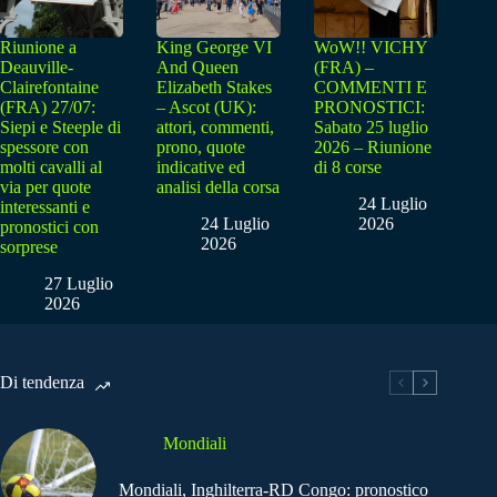
Riunione a
King George VI
WoW!! VICHY
Deauville-
And Queen
(FRA) –
Clairefontaine
Elizabeth Stakes
COMMENTI E
(FRA) 27/07:
– Ascot (UK):
PRONOSTICI:
Siepi e Steeple di
attori, commenti,
Sabato 25 luglio
spessore con
prono, quote
2026 – Riunione
molti cavalli al
indicative ed
di 8 corse
via per quote
analisi della corsa
24 Luglio
interessanti e
24 Luglio
2026
pronostici con
2026
sorprese
27 Luglio
2026
Di tendenza
Mondiali
Mondiali, Inghilterra-RD Congo: pronostico