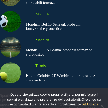
e probabili formazioni
Mondiali
Mondiali, Belgio-Senegal: probabili
formazioni e pronostico
Mondiali
Mondiali, USA Bosnia: probabili formazioni
e pronostico
Tennis
Paolini Golubic, 2T Wimbledon: pronostico e
dove vederla
Questo sito utilizza cookie propri e di terzi per migliorare i
SportNews.BetFlag -
Copyright © 2025
servizi e analizzare le preferenze dei suoi utenti. Cliccando su
Questo sito non
SportNews BetFlag
"Acconsento" l'utente accetta automaticamente
l'utilizzo dei
rappresenta una testata
Sede Legale: Via degli