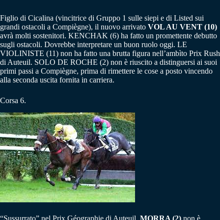
Figlio di Cicalina (vincitrice di Gruppo 1 sulle siepi e di Listed sui
grandi ostacoli a Compiègne), il nuovo arrivato
VOL AU VENT (10)
avrà molti sostenitori. KENCHAK (6) ha fatto un promettente debutto
sugli ostacoli. Dovrebbe interpretare un buon ruolo oggi. LE
VIOLINISTE (11) non ha fatto una brutta figura nell’ambìto Prix Rush
di Auteuil. SOLO DE ROCHE (2) non è riuscito a distinguersi ai suoi
primi passi a Compiègne, prima di rimettere le cose a posto vincendo
alla seconda uscita fornita in carriera.
Corsa 6.
“Sussurrato” nel Prix Géographie di Auteuil,
MORRA (2)
non è