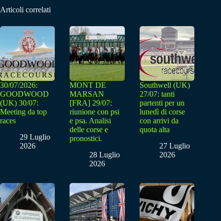
Articoli correlati
30/07/2026:
MONT DE
Southwell (UK)
GOODWOOD
MARSAN
27/07: tanti
(UK) 30/07:
[FRA] 29/07:
partenti per un
Meeting da top
riunione con psi
lunedì di corse
races
e psa. Analisi
con arrivi da
delle corse e
quota alta
29 Luglio
pronostici.
2026
27 Luglio
28 Luglio
2026
2026