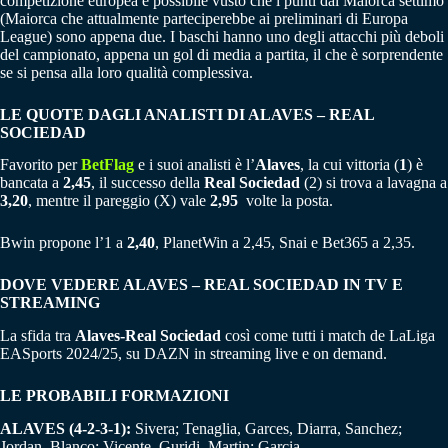
competizione europea è possibile vusto che i punti dal Maiorca settimo
(Maiorca che attualmente parteciperebbe ai preliminari di Europa
League) sono appena due. I baschi hanno uno degli attacchi più deboli
del campionato, appena un gol di media a partita, il che è sorprendente
se si pensa alla loro qualità complessiva.
LE QUOTE DAGLI ANALISTI DI ALAVES – REAL
SOCIEDAD
Favorito per
BetFlag
e i suoi analisti è l’
Alaves
, la cui vittoria (
1
) è
bancata a
2,45
, il successo della
Real Sociedad
(2) si trova a lavagna a
3,20
, mentre il pareggio (X) vale
2,95
volte la posta.
Bwin propone l’1 a
2,40
, PlanetWin a 2,45, Snai e Bet365 a 2,35.
DOVE VEDERE ALAVES – REAL SOCIEDAD IN TV E
STREAMING
La sfida tra
Alaves-Real Sociedad
così come tutti i match de LaLiga
EASports 2024/25, su DAZN in streaming live e on demand.
LE PROBABILI FORMAZIONI
ALAVES (4-2-3-1):
Sivera; Tenaglia, Garces, Diarra, Sanchez;
Jordan, Blanco; Vicente, Guridi, Martin; Garcia.