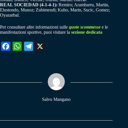
REAL SOCIEDAD (4-1-4-1):
Remiro; Arambarru, Martin,
Elustondo, Munoz; Zubimendi; Kubo, Marin, Sucic, Gomez;
Oyazarbal.
Per consultare altre informazioni sulle
quote scommesse
e le
manifestazioni sportive, puoi visitare la
sezione dedicata
Fa
W
Te
X
ce
ha
le
bo
ts
gr
ok
A
a
pp
m
Salvo Mangano