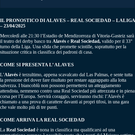
IL PRONOSTICO DI ALAVES – REAL SOCIEDAD – LALIGA
– 23/04/2025
Mercoledì alle 21:30 l’Estadio de Mendizorroza di Vitoria-Gasteiz sarà
il teatro del derby basco tra
Alavés
e
Real Sociedad,
valido per il 33°
turno della Liga. Una sfida che promette scintille, soprattutto per la
situazione critica in classifica dei padroni di casa.
COME SI PRESENTA L’ ALAVES
L’
Alavés
è terzultimo, appena scavalcato dal Las Palmas, e sente tutta
la pressione del dover fare risultato per restare aggrappato alla lotta
salvezza. I biancoblù non possono permettersi un atteggiamento
attendista, nemmeno contro una Real Sociedad più attrezzata e in piena
corsa per l’Europa. Servirà coraggio, serviranno rischi: l’Alavés è
chiamato a una prova di carattere davanti ai propri tifosi, in una gara
che vale molto più di tre punti.
COME ARRIVA LA REAL SOCIEDAD
La
Real
Sociedad
è nona in classifica ma qualificarsi ad una