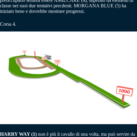
preoccuparlo sembra essere AMILCARE (4), superato da elementi di
classe nei suoi due tentativi precdenti. MORGANA BLUE (5) ha
iniziato bene e dovrebbe mostrare progressi.
Corsa 4.
HARRY WAY (1)
non è più il cavallo di una volta, ma può servire da