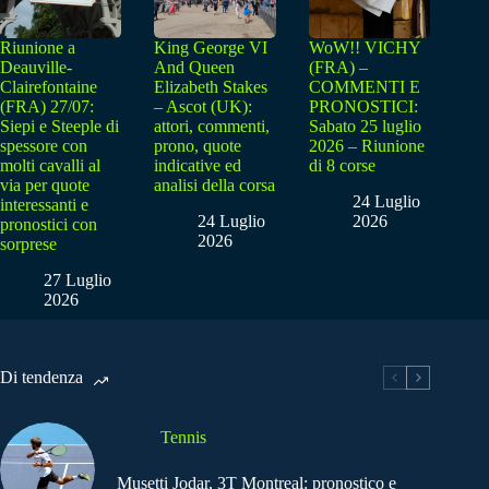
Riunione a
King George VI
WoW!! VICHY
Deauville-
And Queen
(FRA) –
Clairefontaine
Elizabeth Stakes
COMMENTI E
(FRA) 27/07:
– Ascot (UK):
PRONOSTICI:
Siepi e Steeple di
attori, commenti,
Sabato 25 luglio
spessore con
prono, quote
2026 – Riunione
molti cavalli al
indicative ed
di 8 corse
via per quote
analisi della corsa
24 Luglio
interessanti e
24 Luglio
2026
pronostici con
2026
sorprese
27 Luglio
2026
Di tendenza
Tennis
Musetti Jodar, 3T Montreal: pronostico e