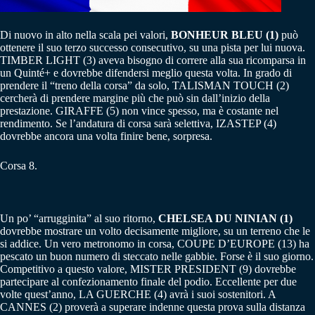
Di nuovo in alto nella scala pei valori,
BONHEUR BLEU (1)
può
ottenere il suo terzo successo consecutivo, su una pista per lui nuova.
TIMBER LIGHT (3) aveva bisogno di correre alla sua ricomparsa in
un Quinté+ e dovrebbe difendersi meglio questa volta. In grado di
prendere il “treno della corsa” da solo, TALISMAN TOUCH (2)
cercherà di prendere margine più che può sin dall’inizio della
prestazione. GIRAFFE (5) non vince spesso, ma è costante nel
rendimento. Se l’andatura di corsa sarà selettiva, IZASTEP (4)
dovrebbe ancora una volta finire bene, sorpresa.
Corsa 8.
Un po’ “arrugginita” al suo ritorno,
CHELSEA DU NINIAN (1)
dovrebbe mostrare un volto decisamente migliore, su un terreno che le
si addice. Un vero metronomo in corsa, COUPE D’EUROPE (13) ha
pescato un buon numero di steccato nelle gabbie. Forse è il suo giorno.
Competitivo a questo valore, MISTER PRESIDENT (9) dovrebbe
partecipare al confezionamento finale del podio. Eccellente per due
volte quest’anno, LA GUERCHE (4) avrà i suoi sostenitori. A
CANNES (2) proverà a superare indenne questa prova sulla distanza