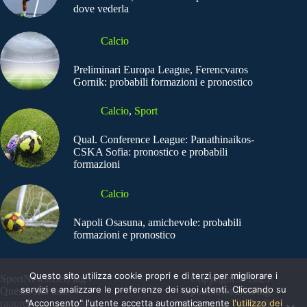
dove vederla
Calcio
Preliminari Europa League, Ferencvaros
Gornik: probabili formazioni e pronostico
Calcio
,
Sport
Qual. Conference League: Panathinaikos-
CSKA Sofia: pronostico e probabili
formazioni
Calcio
Napoli Osasuna, amichevole: probabili
formazioni e pronostico
Questo sito utilizza cookie propri e di terzi per migliorare i
SportNews.BetFlag -
Copyright © 2025
servizi e analizzare le preferenze dei suoi utenti. Cliccando su
Questo sito non
SportNews BetFlag
"Acconsento" l'utente accetta automaticamente
l'utilizzo dei
rappresenta una testata
Sede Legale: Via degli