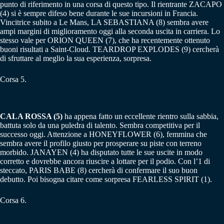
punto di riferimento in una corsa di questo tipo. Il rientrante ZACAPO
(4) si è sempre difeso bene durante le sue incursioni in Francia.
Vincitrice subito a Le Mans, LA SEBASTIANA (8) sembra avere
ampi margini di miglioramento oggi alla seconda uscita in carriera. Lo
stesso vale per ORION QUEEN (7), che ha recentemente ottenuto
buoni risultati a Saint-Cloud. TEARDROP EXPLODES (9) cercherà
di sfruttare al meglio la sua esperienza, sorpresa.
Corsa 5.
CALA ROSSA (5)
ha appena fatto un eccellente rientro sulla sabbia,
battuta solo da una puledra di talento. Sembra competitiva per il
successo oggi. Attenzione a HONEYFLOWER (6), femmina che
sembra avere il profilo giusto per prosperare su piste con terreno
morbido. JANAYEN (4) ha disputato tutte le sue uscite in modo
corretto e dovrebbe ancora riuscire a lottare per il podio. Con l’1 di
steccato, PARIS BABE (8) cercherà di confermare il suo buon
debutto. Poi bisogna citare come sorpresa FEARLESS SPIRIT (1).
Corsa 6.