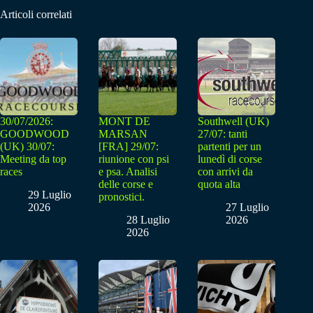
Articoli correlati
30/07/2026:
MONT DE
Southwell (UK)
GOODWOOD
MARSAN
27/07: tanti
(UK) 30/07:
[FRA] 29/07:
partenti per un
Meeting da top
riunione con psi
lunedì di corse
races
e psa. Analisi
con arrivi da
delle corse e
quota alta
29 Luglio
pronostici.
2026
27 Luglio
28 Luglio
2026
2026