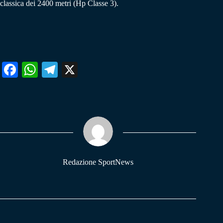
classica dei 2400 metri (Hp Classe 3).
Fa
W
Te
X
ce
ha
le
bo
ts
gr
ok
A
a
pp
m
Redazione SportNews