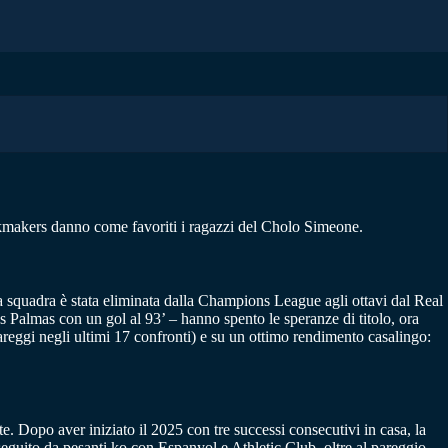
bookmakers danno come favoriti i ragazzi del Cholo Simeone.
 La squadra è stata eliminata dalla Champions League agli ottavi dal Real
as Palmas con un gol al 93’ – hanno spento le speranze di titolo, ora
areggi negli ultimi 17 confronti) e su un ottimo rendimento casalingo:
e. Dopo aver iniziato il 2025 con tre successi consecutivi in casa, la
seguito da pesanti ko con Espanyol e Athletic Club, oltre al pareggio