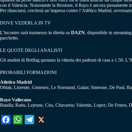
con il Valencia. Nonostante la flessione, il Rayo è ancora pienamente 
Per rilanciarsi, cercherà un’impresa contro l’Atlético Madrid, avversario
DOVE VEDERLA IN TV
L’incontro sarà trasmesso in diretta su
DAZN
, disponibile in streaming 
pacchetto.
​
LE QUOTE DEGLI ANALISTI
Gli analisti di Betflag quotano la vittoria dei padroni di casa a 1.50. L
PROBABILI FORMAZIONI
Atletico Madrid
Oblak; Llorente, Gimenez, Le Normand, Galan; Simeone, De Paul, Bar
Rayo Vallecano
Batalla; Ratiu, Lejeune, Ciss, Chavarria; Valentin, Lopez; De Frutos, 
Fa
W
Te
X
ce
ha
le