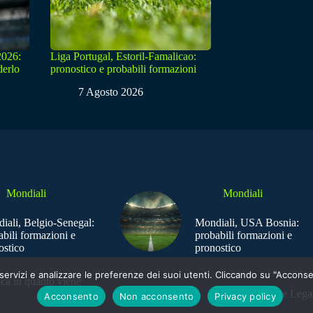
2026:
Liga Portugal, Estoril-Famalicao:
derlo
pronostico e probabili formazioni
7 Agosto 2026
Mondiali
Mondiali
iali, Belgio-Senegal:
Mondiali, USA Bosnia:
abili formazioni e
probabili formazioni e
ostico
pronostico
e i servizi e analizzare le preferenze dei suoi utenti. Cliccando su "Acco
ica in quanto viene
Sede Legal
Acconsento
Non acconsento
Privacy policy