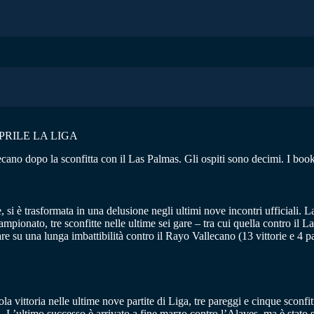
RILE LA LIGA
allecano dopo la sconfitta con il Las Palmas. Gli ospiti sono decimi. I 
, si è trasformata in una delusione negli ultimi nove incontri ufficiali.
mpionato, tre sconfitte nelle ultime sei gare – tra cui quella contro il L
e su una lunga imbattibilità contro il Rayo Vallecano (13 vittorie e 4 p
vittoria nelle ultime nove partite di Liga, tre pareggi e cinque sconfitt
. L’ultimo successo è arrivato a fine marzo contro l’Alaves, ma è stato 