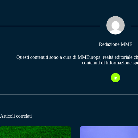
bo
ts
gr
ok
A
a
pp
m
Redazione MME
Questi contenuti sono a cura di MMEuropa, realtà editoriale c
contenuti di informazione spo
Articoli correlati