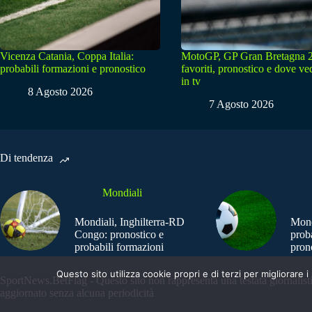
Vicenza Catania, Coppa Italia:
MotoGP, GP Gran Bretagna 
probabili formazioni e pronostico
favoriti, pronostico e dove ve
in tv
8 Agosto 2026
7 Agosto 2026
Di tendenza
Mondiali
Mondiali, Inghilterra-RD
Mond
Congo: pronostico e
prob
probabili formazioni
pron
Questo sito utilizza cookie propri e di terzi per migliorar
SportNews.BetFlag - Questo sito non rappresenta una testata giornalist
aggiornato senza alcuna periodicità