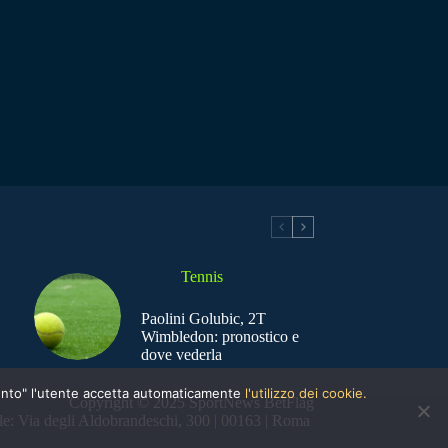
Tennis
Paolini Golubic, 2T
Wimbledon: pronostico e
dove vederla
nsento" l'utente accetta automaticamente
l'utilizzo dei cookie.
Copyright © 2025 SportNews BetFlag
e: Via degli Aldobrandeschi, 300 | 00163 | Roma