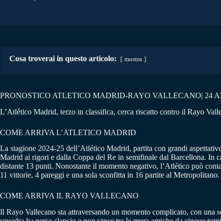
Cosa troverai in questo articolo:
mostra
PRONOSTICO ATLETICO MADRID-RAYO VALLECANO| 24 AP
L’Atlético Madrid, terzo in classifica, cerca riscatto contro il Rayo V
COME ARRIVA L’ATLETICO MADRID
La stagione 2024-25 dell’Atlético Madrid, partita con grandi aspettative
Madrid ai rigori e dalla Coppa del Re in semifinale dal Barcellona. In ca
distante 13 punti. Nonostante il momento negativo, l’Atlético può contar
11 vittorie, 4 pareggi e una sola sconfitta in 16 partite al Metropolitano.
COME ARRIVA IL RAYO VALLECANO
Il Rayo Vallecano sta attraversando un momento complicato, con una sola 
squadra ha perso slancio e non vince tra le mura amiche da cinque turni