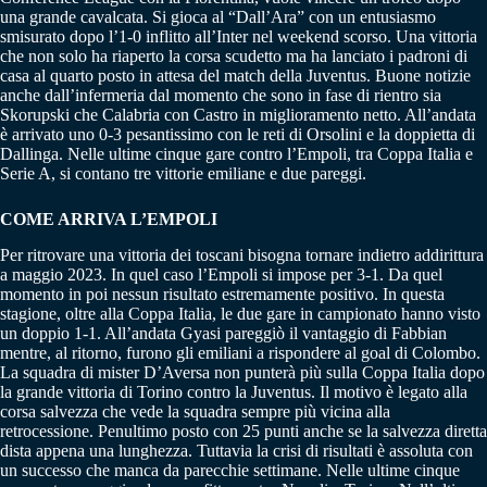
una grande cavalcata. Si gioca al “Dall’Ara” con un entusiasmo
smisurato dopo l’1-0 inflitto all’Inter nel weekend scorso. Una vittoria
che non solo ha riaperto la corsa scudetto ma ha lanciato i padroni di
casa al quarto posto in attesa del match della Juventus. Buone notizie
anche dall’infermeria dal momento che sono in fase di rientro sia
Skorupski che Calabria con Castro in miglioramento netto. All’andata
è arrivato uno 0-3 pesantissimo con le reti di Orsolini e la doppietta di
Dallinga. Nelle ultime cinque gare contro l’Empoli, tra Coppa Italia e
Serie A, si contano tre vittorie emiliane e due pareggi.
COME ARRIVA L’EMPOLI
Per ritrovare una vittoria dei toscani bisogna tornare indietro addirittura
a maggio 2023. In quel caso l’Empoli si impose per 3-1. Da quel
momento in poi nessun risultato estremamente positivo. In questa
stagione, oltre alla Coppa Italia, le due gare in campionato hanno visto
un doppio 1-1. All’andata Gyasi pareggiò il vantaggio di Fabbian
mentre, al ritorno, furono gli emiliani a rispondere al goal di Colombo.
La squadra di mister D’Aversa non punterà più sulla Coppa Italia dopo
la grande vittoria di Torino contro la Juventus. Il motivo è legato alla
corsa salvezza che vede la squadra sempre più vicina alla
retrocessione. Penultimo posto con 25 punti anche se la salvezza diretta
dista appena una lunghezza. Tuttavia la crisi di risultati è assoluta con
un successo che manca da parecchie settimane. Nelle ultime cinque