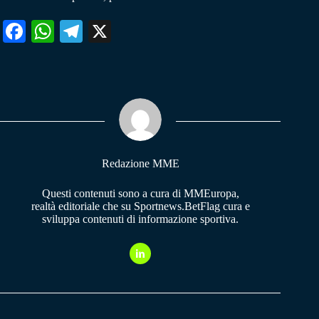
Fa
W
Te
X
ce
ha
le
bo
ts
gr
ok
A
a
pp
m
Redazione MME
Questi contenuti sono a cura di MMEuropa,
realtà editoriale che su Sportnews.BetFlag cura e
sviluppa contenuti di informazione sportiva.