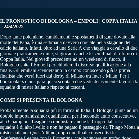
IL PRONOSTICO DI BOLOGNA – EMPOLI | COPPA ITALIA
– 24/4/2025
Dopo tante polemiche, cambiamenti e spostamenti di gare dovute alla
morte del Papa, è una settimana davvero cruciale nella stagione del
calcio italiano. Infatti, oltre ad una Serie A che viaggia a cavallo di due
giornate praticamente unite, si giocano anche le semifinali di ritorno di
Coppa Italia. Nel giovedì precedente ad un weekend di fuoco, il
Bologna ospita l’Empoli per chiudere il discorso qualificazione alla
finale. Gli emiliani scenderanno in campo conoscendo già la prima
finalista che verrà fuori dal derby di Milano tra Inter e Milan. Per i
bookmakers è una gara quasi scontata che vede decisamente favorita la
squadra di mister Italiano rispetto ai toscani.
COME SI PRESENTA IL BOLOGNA
Probabilmente la squadra più in forma in Italia. Il Bologna punta ad un
double importantissimo: qualificarsi, per il secondo anno consecutivo,
alla Champions League e conquistare anche la Coppa Italia. La
squadra è di alto livello e non ha pagato il passaggio da Thiago Motta a
mister Italiano. Quest’ultimo, dopo due finali consecutivi in
Conference League con la Fiorentina, vuole vincere un trofeo dopo