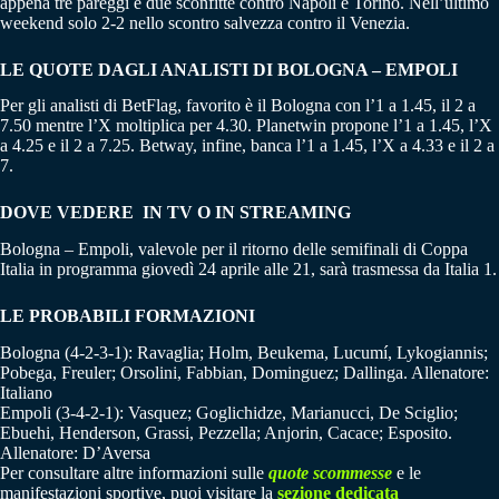
appena tre pareggi e due sconfitte contro Napoli e Torino. Nell’ultimo
weekend solo 2-2 nello scontro salvezza contro il Venezia.
LE QUOTE DAGLI ANALISTI DI BOLOGNA – EMPOLI
Per gli analisti di BetFlag, favorito è il Bologna con l’1 a 1.45, il 2 a
7.50 mentre l’X moltiplica per 4.30. Planetwin propone l’1 a 1.45, l’X
a 4.25 e il 2 a 7.25. Betway, infine, banca l’1 a 1.45, l’X a 4.33 e il 2 a
7.
DOVE VEDERE IN TV O IN STREAMING
Bologna – Empoli, valevole per il ritorno delle semifinali di Coppa
Italia in programma giovedì 24 aprile alle 21, sarà trasmessa da Italia 1.
LE PROBABILI FORMAZIONI
Bologna (4-2-3-1): Ravaglia; Holm, Beukema, Lucumí, Lykogiannis;
Pobega, Freuler; Orsolini, Fabbian, Dominguez; Dallinga. Allenatore:
Italiano
Empoli (3-4-2-1): Vasquez; Goglichidze, Marianucci, De Sciglio;
Ebuehi, Henderson, Grassi, Pezzella; Anjorin, Cacace; Esposito.
Allenatore: D’Aversa
Per consultare altre informazioni sulle
quote scommesse
e le
manifestazioni sportive, puoi visitare la
sezione dedicata