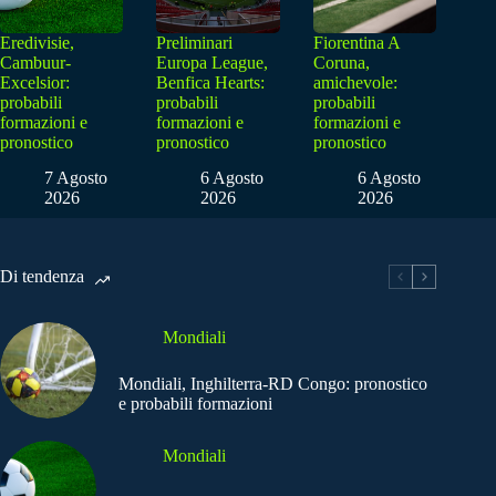
Eredivisie,
Preliminari
Fiorentina A
Cambuur-
Europa League,
Coruna,
Excelsior:
Benfica Hearts:
amichevole:
probabili
probabili
probabili
formazioni e
formazioni e
formazioni e
pronostico
pronostico
pronostico
7 Agosto
6 Agosto
6 Agosto
2026
2026
2026
Di tendenza
Mondiali
Mondiali, Inghilterra-RD Congo: pronostico
e probabili formazioni
Mondiali