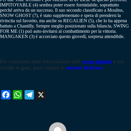
IMPITOYABLE (4) sembra poter essere formidabile, soprattutto
perché arriva da un successo. Il suo secondo classificato a Moulins,
SNOW GHOST (7), è stato supplementato e spera di prendersi la
rivincita sul favorito, ma anche su REGALIEN (5), che lo ha appena
battuto a Chantilly. Sempre meglio posizionato sulla bilancia, SWING
FOR ME (1) può auto-invitarsi al combattimento per la vittoria.
MANGAKEN (3) è accorciato questo giovedì, sorpresa attendibile.
Per consultare altre informazioni sulle
corse ippiche
e sui
cavalli in gara, puoi visitare la
sezione dedicata
Fa
W
Te
X
ce
ha
le
bo
ts
gr
ok
A
a