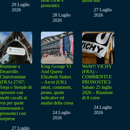
delle corse e
quota alta
29 Luglio
pronostici.
2026
27 Luglio
28 Luglio
2026
2026
Riunione a
King George VI
WoW!! VICHY
Deauville-
And Queen
(FRA) –
Clairefontaine
Elizabeth Stakes
COMMENTI E
(FRA) 27/07:
– Ascot (UK):
PRONOSTICI:
Siepi e Steeple di
attori, commenti,
Sabato 25 luglio
spessore con
prono, quote
2026 – Riunione
molti cavalli al
indicative ed
di 8 corse
via per quote
analisi della corsa
24 Luglio
interessanti e
24 Luglio
2026
pronostici con
2026
sorprese
27 Luglio