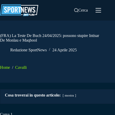
Salta
al
Cerca
contenuto
(FRA) La Teste De Buch 24/04/2025: possono stupire Intisar
De Monlau e Maqbool
Redazione SportNews
24 Aprile 2025
Home
/
Cavalli
Cosa troverai in questo articolo:
mostra
Corsa 1.