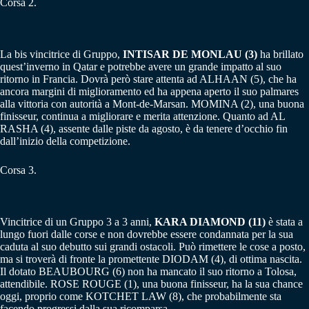
Corsa 2.
La bis vincitrice di Gruppo,
INTISAR DE MONLAU (3)
ha brillato
quest’inverno in Qatar e potrebbe avere un grande impatto al suo
ritorno in Francia. Dovrà però stare attenta ad ALHAAN (5), che ha
ancora margini di miglioramento ed ha appena aperto il suo palmares
alla vittoria con autorità a Mont-de-Marsan. MOMINA (2), una buona
finisseur, continua a migliorare e merita attenzione. Quanto ad AL
RASHA (4), assente dalle piste da agosto, è da tenere d’occhio fin
dall’inizio della competizione.
Corsa 3.
Vincitrice di un Gruppo 3 a 3 anni,
KARA DIAMOND (11)
è stata a
lungo fuori dalle corse e non dovrebbe essere condannata per la sua
caduta al suo debutto sui grandi ostacoli. Può rimettere le cose a posto,
ma si troverà di fronte la promettente DIODAM (4), di ottima nascita.
Il dotato BEAUBOURG (6) non ha mancato il suo ritorno a Tolosa,
attendibile. ROSE ROUGE (1), una buona finisseur, ha la sua chance
oggi, proprio come KOTCHET LAW (8), che probabilmente sta
facendo progressi dalla sua ricomparsa.