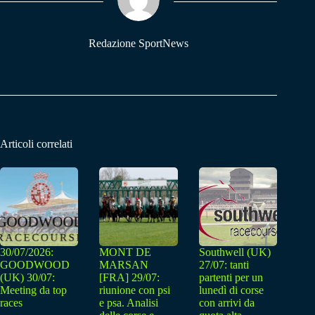
pp
m
Redazione SportNews
Articoli correlati
30/07/2026:
MONT DE
Southwell (UK)
GOODWOOD
MARSAN
27/07: tanti
(UK) 30/07:
[FRA] 29/07:
partenti per un
Meeting da top
riunione con psi
lunedì di corse
races
e psa. Analisi
con arrivi da