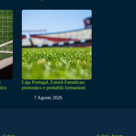
:
Liga Portugal, Estoril-Famalicao:
tico
pronostico e probabili formazioni
7 Agosto 2026