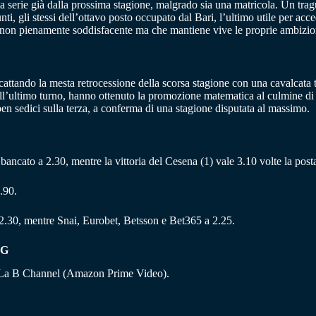
a serie già dalla prossima stagione, malgrado sia una matricola. Un tra
i, gli stessi dell’ottavo posto occupato dal Bari, l’ultimo utile per acc
o non pienamente soddisfacente ma che mantiene vive le proprie ambizion
scattando la mesta retrocessione della scorsa stagione con una cavalcata t
ll’ultimo turno, hanno ottenuto la promozione matematica al culmine di 
n sedici sulla terza, a conferma di una stagione disputata al massimo.
 è bancato a 2.30, mentre la vittoria del Cesena (1) vale 3.10 volte la post
.90.
2.30, mentre Snai, Eurobet, Betsson e Bet365 a 2.25.
NG
e La B Channel (Amazon Prime Video).