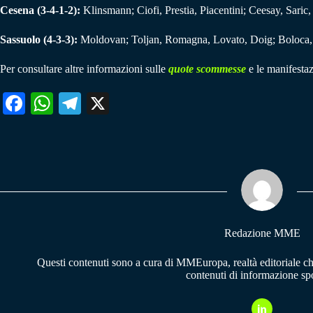
Cesena (3-4-1-2):
Klinsmann; Ciofi, Prestia, Piacentini; Ceesay, Sari
Sassuolo
(4-3-3):
Moldovan; Toljan, Romagna, Lovato, Doig; Boloca, Maz
Per consultare altre informazioni sulle
quote scommesse
e le manifestaz
Fa
W
Te
X
ce
ha
le
bo
ts
gr
ok
A
a
pp
m
Redazione MME
Questi contenuti sono a cura di MMEuropa, realtà editoriale c
contenuti di informazione spo