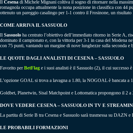
Il
Cesena
di Michele Mignani coltiva il sogno di ritornare nella massim
romagnola occupa attualmente la nona posizione in classifica con 44 punt
ottenuto un pareggio casalingo per 1-1 contro il Frosinone, un risultat
COME ARRIVA IL SASSUOLO
Il
Sassuolo
ha centrato l’obiettivo dell’immediato ritorno in Serie A, ri
dominato il campionato e, con la vittoria per 3-1 in casa del Modena ne
con 75 punti, vantando un margine di nove lunghezze sulla seconda e be
LE QUOTE DAGLI ANALISTI DI CESENA – SASSUOLO
Favorito per
BetFlag
e i suoi analisti è il Sassuolo (2), il cui successo
L’opzione GOAL si trova a lavagna a 1.80, la NOGOAL è bancata a 1
Goldbet, Planetwin, Sisal Matchpoint e Lottomatica propongono il 2 a 
DOVE VEDERE CESENA – SASSUOLO IN TV E STREAMI
La partita di Serie B tra Cesena e Sassuolo sarà trasmessa su DAZN 
LE PROBABILI FORMAZIONI