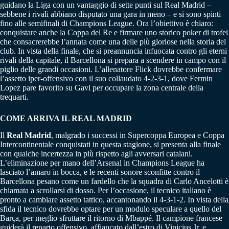
guidano la Liga con un vantaggio di sette punti sul Real Madrid –
sebbene i rivali abbiano disputato una gara in meno – e si sono spinti
fino alle semifinali di Champions League. Ora l’obiettivo è chiaro:
conquistare anche la Coppa del Re e firmare uno storico poker di trofei
che consacrerebbe l’annata come una delle più gloriose nella storia del
club. In vista della finale, che si preannuncia infuocata contro gli eterni
rivali della capitale, il Barcellona si prepara a scendere in campo con il
piglio delle grandi occasioni. L’allenatore Flick dovrebbe confermare
l’assetto iper-offensivo con il suo collaudato 4-2-3-1, dove Fermin
Lopez pare favorito su Gavi per occupare la zona centrale della
trequarti.
COME ARRIVA IL REAL MADRID
Il
Real Madrid
, malgrado i successi in Supercoppa Europea e Coppa
Intercontinentale conquistati in questa stagione, si presenta alla finale
con qualche incertezza in più rispetto agli avversari catalani.
L’eliminazione per mano dell’Arsenal in Champions League ha
lasciato l’amaro in bocca, e le recenti sonore sconfitte contro il
Barcellona pesano come un fardello che la squadra di Carlo Ancelotti è
chiamata a scrollarsi di dosso. Per l’occasione, il tecnico italiano è
pronto a cambiare assetto tattico, accantonando il 4-3-1-2. In vista della
sfida il tecnico dovrebbe optare per un modulo speculare a quello del
Barça, per meglio sfruttare il ritorno di Mbappé. Il campione francese
guiderà il reparto offensivo, affiancato dall’estro di Vinicius Jr. e