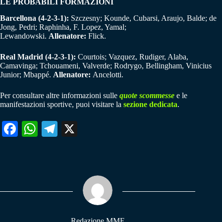
LE PROBABILI FORMAZIONI
Barcellona (4-2-3-1):
Szczesny; Kounde, Cubarsi, Araujo, Balde; de
Jong, Pedri; Raphinha, F. Lopez, Yamal;
Lewandowski.
Allenatore:
Flick.
Real Madrid (4-2-3-1):
Courtois; Vazquez, Rudiger, Alaba,
Camavinga; Tchouameni, Valverde; Rodrygo, Bellingham, Vinicius
Junior; Mbappé.
Allenatore:
Ancelotti.
Per consultare altre informazioni sulle
quote scommesse
e le
manifestazioni sportive, puoi visitare la
sezione dedicata
.
Fa
W
Te
X
ce
ha
le
bo
ts
gr
ok
A
a
pp
m
Redazione MME