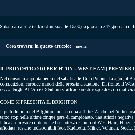
Sabato 26 aprile (calcio d’inizio alle 16:00) si gioca la 34^ giornata d
Cosa troverai in questo articolo:
mostra
IL PRONOSTICO DI BRIGHTON – WEST HAM | PREMIER LE
Nel consueto appuntamento del sabato alle 16 in Premier League, il Bri
competizioni europee minori della prossima stagione. Di fronte, il Wes
raccontargli. All’Amex Stadium si affrontano due squadre con motivazi
COME SI PRESENTA IL BRIGHTON
Il periodo buio del Brighton non accenna a finire. Anche nell’ultima us
terzo stop nelle ultime cinque gare di campionato, una striscia negativ
fatica a ritrovare continuità e brillantezza. Contro il West Ham, Hürz
affollata: restano indisponibili Igor, Kadioglu, Milner, Veltman, Steel