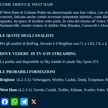
COME ARRIVA IL WEST HAM
Il West Ham di Graham Potter sta attraversando una fase critica, con sei g
concreti, faticano anche contro avversari nettamente inferiori, come dimo
squadra, incapace di incidere sotto porta. In vista del ritorno all’Ame
Summerville, mentre restano in dubbio Wan-Bissaka, Cresswell e Alvarez
LE QUOTE DEGLI ANALISTI
Per gli analisti di BetFlag, favorito è il Brighton con l’1 a 1.65, l’X a
DOVE VEDERE IN TV O IN STREAMING
La partita sarà disponibile su Sky tramite il canale Sky Sport 253.
LE PROBABILI FORMAZIONI
Brighton
(4-2-3-1): Verbruggen; Wieffer, Cashin, Dunk, Estupinan; 
West Ham
(4-2-3-1): Areola; Coufal, Todibo, Kilman, Scarles; Soler,
Fa
W
Te
X