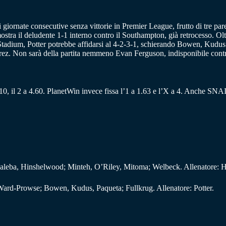
iornate consecutive senza vittorie in Premier League, frutto di tre paregg
stra il deludente 1-1 interno contro il Southampton, già retrocesso. Oltre
x Stadium, Potter potrebbe affidarsi al 4-2-3-1, schierando Bowen, Kudus
. Non sarà della partita nemmeno Evan Ferguson, indisponibile contro i
 4.10, il 2 a 4.60. PlanetWin invece fissa l’1 a 1.63 e l’X a 4. Anche SNA
Baleba, Hinshelwood; Minteh, O’Riley, Mitoma; Welbeck. Allenatore: H
 Ward-Prowse; Bowen, Kudus, Paqueta; Fullkrug. Allenatore: Potter.