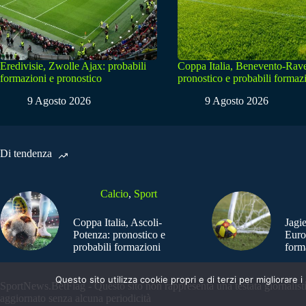
Eredivisie, Zwolle Ajax: probabili
Coppa Italia, Benevento-Rav
formazioni e pronostico
pronostico e probabili formaz
9 Agosto 2026
9 Agosto 2026
Di tendenza
Calcio
,
Sport
Coppa Italia, Ascoli-
Jagi
Potenza: pronostico e
Euro
probabili formazioni
form
Questo sito utilizza cookie propri e di terzi per migliorar
SportNews.BetFlag - Questo sito non rappresenta una testata giornalist
aggiornato senza alcuna periodicità