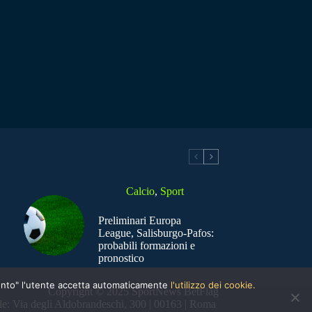
Calcio
,
Sport
Preliminari Europa
League, Salisburgo-Pafos:
probabili formazioni e
pronostico
nsento" l'utente accetta automaticamente
l'utilizzo dei cookie.
Copyright © 2025 SportNews BetFlag
e: Via degli Aldobrandeschi, 300 | 00163 | Roma