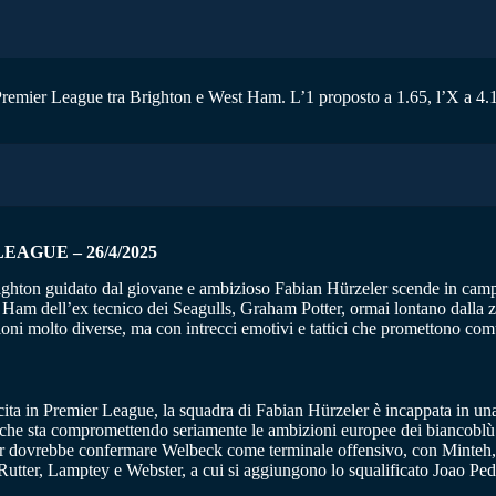
i Premier League tra Brighton e West Ham. L’1 proposto a 1.65, l’X a 4.10
AGUE – 26/4/2025
ghton guidato dal giovane e ambizioso Fabian Hürzeler scende in campo c
t Ham dell’ex tecnico dei Seagulls, Graham Potter, ormai lontano dalla
oni molto diverse, ma con intrecci emotivi e tattici che promettono co
cita in Premier League, la squadra di Fabian Hürzeler è incappata in una
a che sta compromettendo seriamente le ambizioni europee dei biancoblù.
eler dovrebbe confermare Welbeck come terminale offensivo, con Minteh,
e, Rutter, Lamptey e Webster, a cui si aggiungono lo squalificato Joao P