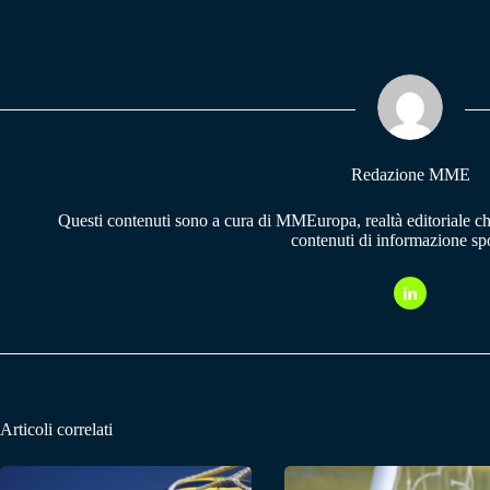
ce
ha
le
bo
ts
gr
ok
A
a
pp
m
Redazione MME
Questi contenuti sono a cura di MMEuropa, realtà editoriale c
contenuti di informazione spo
Articoli correlati