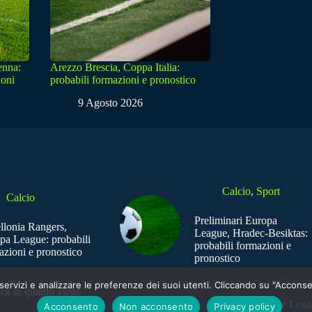
enna:
Arezzo Brescia, Coppa Italia:
ioni
probabili formazioni e pronostico
9 Agosto 2026
Calcio
,
Sport
Calcio
Preliminari Europa
ellonia Rangers,
League, Hradec-Besiktas:
pa League: probabili
probabili formazioni e
azioni e pronostico
pronostico
e i servizi e analizzare le preferenze dei suoi utenti. Cliccando su "Acco
ica in quanto viene
Sede Legal
Acconsento
Non acconsento
Privacy policy