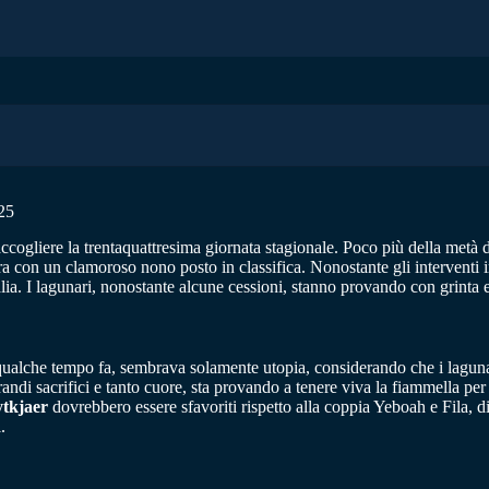
25
accogliere la trentaquattresima giornata stagionale. Poco più della metà 
era con un clamoroso nono posto in classifica. Nonostante gli interventi 
lia. I lagunari, nonostante alcune cessioni, stanno provando con grinta 
qualche tempo fa, sembrava solamente utopia, considerando che i lagunari
ndi sacrifici e tanto cuore, sta provando a tenere viva la fiammella per r
tkjaer
dovrebbero essere sfavoriti rispetto alla coppia Yeboah e Fila, di r
.