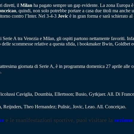
 diretti, il
Milan
ha pagato sempre un gap evidente. La zona Europa è l
nceicao
, quindi, non solo potrebbe portare a casa due titoli ma anche 
itorno contro l’Inter. Nel 3-4-3
Jovic
è in gran forma e sarà schierato al 
di Serie A tra Venezia e Milan, gli ospiti partono nettamente favoriti. Infa
o delle scommesse relative a questa sfida, i bookmaker Bwin, Goldbet 
attresima giornata di Serie A, è in programma domenica 27 aprile alle ore
.
icolussi Caviglia, Doumbia, Ellertsson; Busio, Gytkjaer. All. Di Franc
 Reijnders, Theo Hernandez; Pulisic, Jovic, Leao. All. Conceiçao.
se
e le manifestazioni sportive, puoi visitare la
sezione