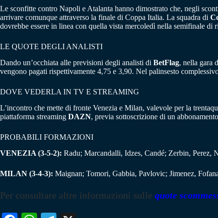
Le sconfitte contro Napoli e Atalanta hanno dimostrato che, negli scontri
arrivare comunque attraverso la finale di Coppa Italia. La squadra di
Co
dovrebbe essere in linea con quella vista mercoledì nella semifinale di r
LE QUOTE DEGLI ANALISTI
Dando un’occhiata alle previsioni degli analisti di
BetFlag
, nella gara 
vengono pagati rispettivamente 4,75 e 3,90. Nel palinsesto complessiv
DOVE VEDERLA IN TV E STREAMING
L’incontro che mette di fronte Venezia e Milan, valevole per la trentaqu
piattaforma streaming
DAZN
, previa sottoscrizione di un abbonamento
PROBABILI FORMAZIONI
VENEZIA (3-5-2):
Radu; Marcandalli, Idzes, Candé; Zerbin, Perez, N
MILAN (3-4-3):
Maignan; Tomori, Gabbia, Pavlovic; Jimenez, Fofana,
Per consultare altre informazioni sulle
quote scommes