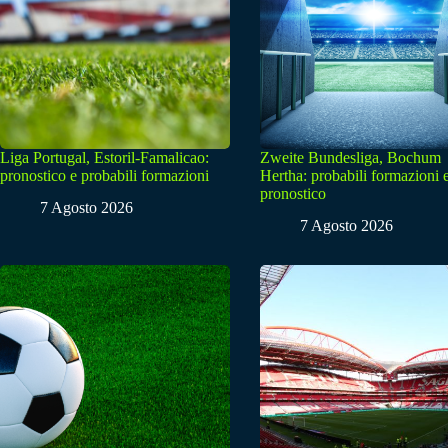
Liga Portugal, Estoril-Famalicao:
Zweite Bundesliga, Bochum
pronostico e probabili formazioni
Hertha: probabili formazioni 
pronostico
7 Agosto 2026
7 Agosto 2026