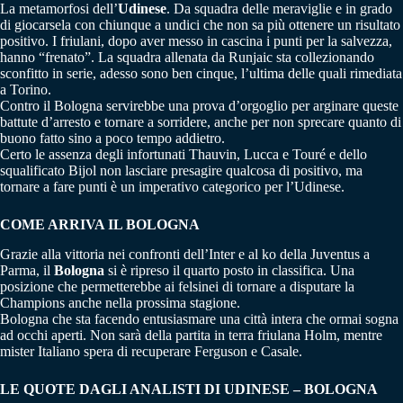
La metamorfosi dell’
Udinese
. Da squadra delle meraviglie e in grado
di giocarsela con chiunque a undici che non sa più ottenere un risultato
positivo. I friulani, dopo aver messo in cascina i punti per la salvezza,
hanno “frenato”. La squadra allenata da Runjaic sta collezionando
sconfitto in serie, adesso sono ben cinque, l’ultima delle quali rimediata
a Torino.
Contro il Bologna servirebbe una prova d’orgoglio per arginare queste
battute d’arresto e tornare a sorridere, anche per non sprecare quanto di
buono fatto sino a poco tempo addietro.
Certo le assenza degli infortunati Thauvin, Lucca e Touré e dello
squalificato Bijol non lasciare presagire qualcosa di positivo, ma
tornare a fare punti è un imperativo categorico per l’Udinese.
COME ARRIVA IL BOLOGNA
Grazie alla vittoria nei confronti dell’Inter e al ko della Juventus a
Parma, il
Bologna
si è ripreso il quarto posto in classifica. Una
posizione che permetterebbe ai felsinei di tornare a disputare la
Champions anche nella prossima stagione.
Bologna che sta facendo entusiasmare una città intera che ormai sogna
ad occhi aperti. Non sarà della partita in terra friulana Holm, mentre
mister Italiano spera di recuperare Ferguson e Casale.
LE QUOTE DAGLI ANALISTI DI UDINESE – BOLOGNA