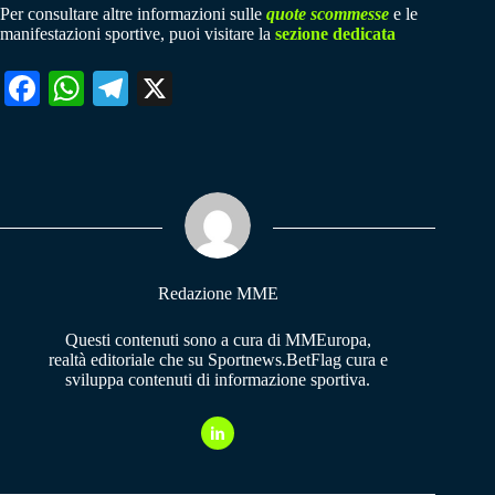
Per consultare altre informazioni sulle
quote scommesse
e le
manifestazioni sportive, puoi visitare la
sezione dedicata
Fa
W
Te
X
ce
ha
le
bo
ts
gr
ok
A
a
pp
m
Redazione MME
Questi contenuti sono a cura di MMEuropa,
realtà editoriale che su Sportnews.BetFlag cura e
sviluppa contenuti di informazione sportiva.