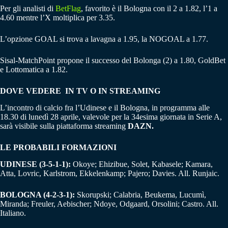
Per gli analisti di
BetFlag
, favorito è il Bologna con il 2 a 1.82, l’1 a
4.60 mentre l’X moltiplica per 3.35.
L’opzione GOAL si trova a lavagna a 1.95, la NOGOAL a 1.77.
Sisal-MatchPoint propone il successo del Bolonga (2) a 1.80, GoldBet
e Lottomatica a 1.82.
DOVE VEDERE IN TV O IN STREAMING
L’incontro di calcio fra l’Udinese e il Bologna, in programma alle
18.30 di lunedì 28 aprile, valevole per la 34esima giornata in Serie A,
sarà visibile sulla piattaforma streaming
DAZN.
LE PROBABILI FORMAZIONI
UDINESE (3-5-1-1):
Okoye; Ehizibue, Solet, Kabasele; Kamara,
Atta, Lovric, Karlstrom, Ekkelenkamp; Pajero; Davies. All. Runjaic.
BOLOGNA (4-2-3-1):
Skorupski; Calabria, Beukema, Lucumì,
Miranda; Freuler, Aebischer; Ndoye, Odgaard, Orsolini; Castro. All.
Italiano.