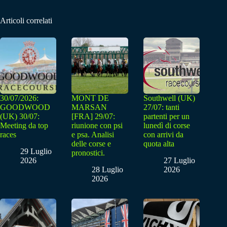
Articoli correlati
30/07/2026:
MONT DE
Southwell (UK)
GOODWOOD
MARSAN
27/07: tanti
(UK) 30/07:
[FRA] 29/07:
partenti per un
Meeting da top
riunione con psi
lunedì di corse
races
e psa. Analisi
con arrivi da
delle corse e
quota alta
29 Luglio
pronostici.
2026
27 Luglio
28 Luglio
2026
2026