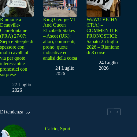
Riunione a
King George VI
WoW!! VICHY
Deauville-
And Queen
(FRA) –
Clairefontaine
Elizabeth Stakes
COMMENTI E
(FRA) 27/07:
– Ascot (UK):
PRONOSTICI:
Siepi e Steeple di
attori, commenti,
Sabato 25 luglio
spessore con
prono, quote
2026 – Riunione
molti cavalli al
indicative ed
di 8 corse
via per quote
analisi della corsa
24 Luglio
interessanti e
24 Luglio
2026
pronostici con
2026
sorprese
27 Luglio
2026
Di tendenza
Calcio
,
Sport