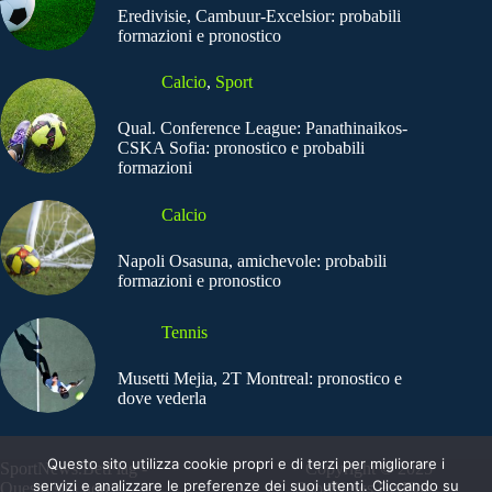
Eredivisie, Cambuur-Excelsior: probabili
formazioni e pronostico
Calcio
,
Sport
Qual. Conference League: Panathinaikos-
CSKA Sofia: pronostico e probabili
formazioni
Calcio
Napoli Osasuna, amichevole: probabili
formazioni e pronostico
Tennis
Musetti Mejia, 2T Montreal: pronostico e
dove vederla
Questo sito utilizza cookie propri e di terzi per migliorare i
SportNews.BetFlag -
Copyright © 2025
servizi e analizzare le preferenze dei suoi utenti. Cliccando su
Questo sito non
SportNews BetFlag