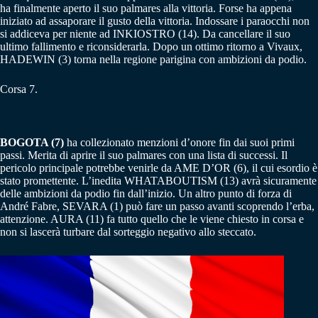
ha finalmente aperto il suo palmares alla vittoria. Forse ha appena
iniziato ad assaporare il gusto della vittoria. Indossare i paraocchi non
si addiceva per niente ad INKIOSTRO (14). Da cancellare il suo
ultimo fallimento e riconsiderarla. Dopo un ottimo ritorno a Vivaux,
HADEWIN (3) torna nella regione parigina con ambizioni da podio.
Corsa 7.
BOGOTA (7)
ha collezionato menzioni d’onore fin dai suoi primi
passi. Merita di aprire il suo palmares con una lista di successi. Il
pericolo principale potrebbe venirle da AME D’OR (6), il cui esordio è
stato promettente. L’inedita WHATABOUTISM (13) avrà sicuramente
delle ambizioni da podio fin dall’inizio. Un altro punto di forza di
André Fabre, SEVARA (1) può fare un passo avanti scoprendo l’erba,
attenzione. AURA (11) fa tutto quello che le viene chiesto in corsa e
non si lascerà turbare dal sorteggio negativo allo steccato.