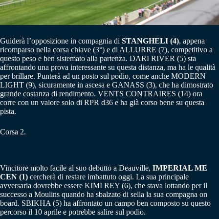
Guiderà l’opposizione in compagnia di
STANGHELI (4)
, appena
ricomparso nella corsa chiave (3°) e di ALLURRE (7), competitivo a
questo peso e ben sistemato alla partenza. DARI RIVER (5) sta
affrontando una prova interessante su questa distanza, ma ha le qualità
per brillare. Punterà ad un posto sul podio, come anche MODERN
LIGHT (9), sicuramente in ascesa e GANASS (3), che ha dimostrato
grande costanza di rendimento. VENTS CONTRAIRES (14) ora
corre con un valore solo di RPR d36 e ha già corso bene su questa
pista.
Corsa 2.
Vincitore molto facile al suo debutto a Deauville,
IMPERIAL ME
CEN (1)
cercherà di restare imbattuto oggi. La sua principale
avversaria dovrebbe essere KIMI REY (6), che stava lottando per il
successo a Moulins quando ha sbalzato di sella la sua compagna on
board. SBIKHA (5) ha affrontato un campo ben composto su questo
percorso il 10 aprile e potrebbe salire sul podio.