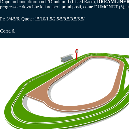
Dopo un buon ritorno nell’Omnium II (Listed Race),
DREAMLINER 
progresso e dovrebbe lottare per i primi posti, come DUMONET (5), mol
Pr: 3/4/5/6. Quote: 15/10/1.5/2.5/5/8.5/8.5/6.5/
Corsa 6.