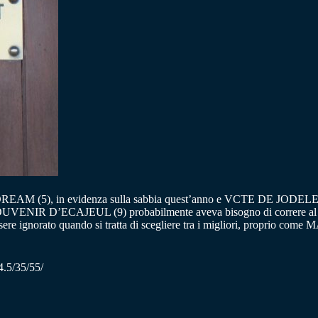
 DREAM (5), in evidenza sulla sabbia quest’anno e VCTE DE JODELET (
ati. SOUVENIR D’ECAJEUL (9) probabilmente aveva bisogno di correre al s
ere ignorato quando si tratta di scegliere tra i migliori, proprio com
4.5/35/55/