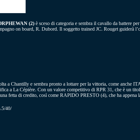
RPHEWAN (2)
è sceso di categoria e sembra il cavallo da battere p
compagno on board, R. Dubord. Il soggetto trained JC. Rouget guiderà l’
olta a Chantilly e sembra pronto a lottare per la vittoria, come anche 
ica a La Cépière. Con un valore competitivo di RPR 31, che è un titolo 
una fetta di credito, così come RAPIDO PRESTO (4), che ha appena la
.5/40/