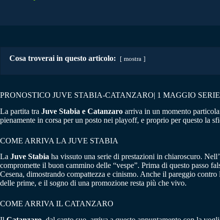
Cosa troverai in questo articolo:
mostra
PRONOSTICO JUVE STABIA-CATANZARO| 1 MAGGIO SERIE
La partita tra
Juve Stabia e Catanzaro
arriva in un momento particolar
pienamente in corsa per un posto nei playoff, e proprio per questo la s
COME ARRIVA LA JUVE STABIA
La
Juve Stabia
ha vissuto una serie di prestazioni in chiaroscuro. Nell’
compromette il buon cammino delle “vespe”. Prima di questo passo falso
Cesena, dimostrando compattezza e cinismo. Anche il pareggio contro la 
delle prime, e il sogno di una promozione resta più che vivo.
COME ARRIVA IL CATANZARO
Il
Catanzaro
, dal canto suo, arriva a questo appuntamento con la vogli