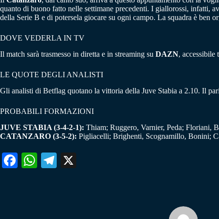
quanto di buono fatto nelle settimane precedenti. I giallorossi, infatti,
della Serie B e di potersela giocare su ogni campo. La squadra è ben organ
DOVE VEDERLA IN TV
Il match sarà trasmesso in diretta e in streaming su
DAZN
, accessibile
LE QUOTE DEGLI ANALISTI
Gli analisti di Betflag quotano la vittoria della Juve Stabia a 2.10. Il p
PROBABILI FORMAZIONI
JUVE STABIA (3-4-2-1):
Thiam; Ruggero, Varnier, Peda; Floriani, Bu
CATANZARO (3-5-2):
Pigliacelli; Brighenti, Scognamillo, Bonini; 
Fa
W
Te
X
ce
ha
le
bo
ts
gr
ok
A
a