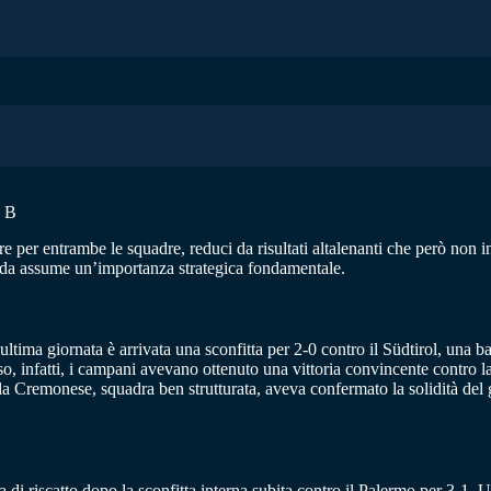
 B
e per entrambe le squadre, reduci da risultati altalenanti che però non i
fida assume un’importanza strategica fondamentale.
ultima giornata è arrivata una sconfitta per 2-0 contro il Südtirol, una ba
, infatti, i campani avevano ottenuto una vittoria convincente contro l
Cremonese, squadra ben strutturata, aveva confermato la solidità del gr
a di riscatto dopo la sconfitta interna subita contro il Palermo per 3-1