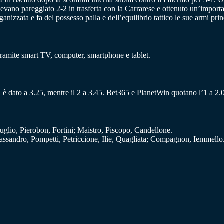
 avevano pareggiato 2-2 in trasferta con la Carrarese e ottenuto un’import
izzata e fa del possesso palla e dell’equilibrio tattico le sue armi princ
 tramite smart TV, computer, smartphone e tablet.
ari è dato a 3.25, mentre il 2 a 3.45. Bet365 e PlanetWin quotano l’1 a 2.
glio, Pierobon, Fortini; Maistro, Piscopo, Candellone.
Cassandro, Pompetti, Petriccione, Ilie, Quagliata; Compagnon, Iemmello