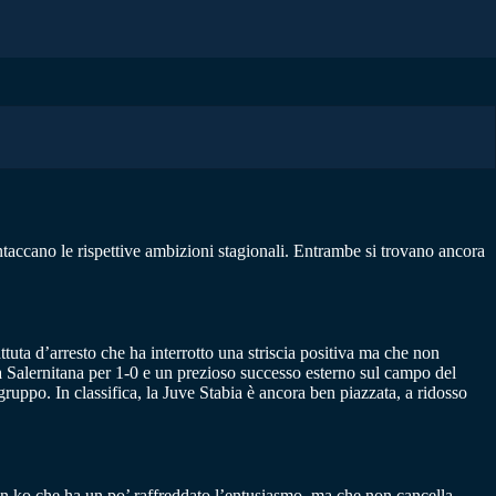
ntaccano le rispettive ambizioni stagionali. Entrambe si trovano ancora
ttuta d’arresto che ha interrotto una striscia positiva ma che non
a Salernitana per 1-0 e un prezioso successo esterno sul campo del
uppo. In classifica, la Juve Stabia è ancora ben piazzata, a ridosso
. Un ko che ha un po’ raffreddato l’entusiasmo, ma che non cancella