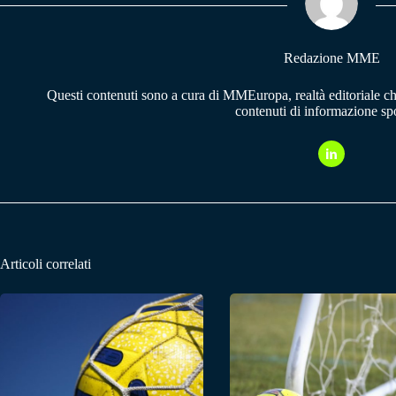
pp
m
Redazione MME
Questi contenuti sono a cura di MMEuropa, realtà editoriale c
contenuti di informazione spo
Articoli correlati