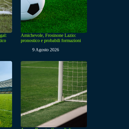
gal:
Amichevole, Frosinone Lazio:
tico
pronostico e probabili formazioni
9 Agosto 2026