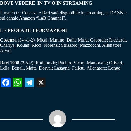
DOVE VEDERE IN TV O IN STREAMING
Il match tra Cosenza e Bari sarà disponibile in streaming su DAZN e
sul canale Amazon “LaB Channel”.
LE PROBABILI FORMAZIONI
Cosenza
(3-4-1-2): Micai; Martino, Dalle Mura, Caporale; Ricciardi,
Charlys, Kouan, Ricci; Florenzi; Strizzolo, Mazzocchi. Allenatore:
Alvini
Bari 1908
(3-5-2): Radunovic; Pucino, Vicari, Mantovani; Oliveri,
Lella, Benali, Maita, Dorval; Lasagna, Falletti. Allenatore: Longo
Fa
W
Te
X
ce
ha
le
bo
ts
gr
ok
A
a
pp
m