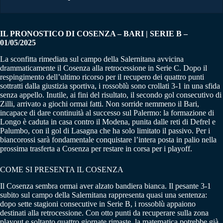
IL PRONOSTICO DI COSENZA – BARI | SERIE B –
01/05/2025
La sconfitta rimediata sul campo della Salernitana avvicina
drammaticamente il Cosenza alla retrocessione in Serie C. Dopo il
respingimento dell’ultimo ricorso per il recupero dei quattro punti
sottratti dalla giustizia sportiva, i rossoblù sono crollati 3-1 in una sfida
senza appello. Inutile, ai fini del risultato, il secondo gol consecutivo di
Zilli, arrivato a giochi ormai fatti. Non sorride nemmeno il Bari,
incapace di dare continuità al successo sul Palermo: la formazione di
Longo è caduta in casa contro il Modena, punita dalle reti di Defrel e
Palumbo, con il gol di Lasagna che ha solo limitato il passivo. Per i
biancorossi sarà fondamentale conquistare l’intera posta in palio nella
prossima trasferta a Cosenza per restare in corsa per i playoff.
COME SI PRESENTA IL COSENZA
Il Cosenza sembra ormai aver alzato bandiera bianca. Il pesante 3-1
subito sul campo della Salernitana rappresenta quasi una sentenza:
dopo sette stagioni consecutive in Serie B, i rossoblù appaiono
destinati alla retrocessione. Con otto punti da recuperare sulla zona
playout e soltanto quattro giornate rimaste, la matematica potrebbe già