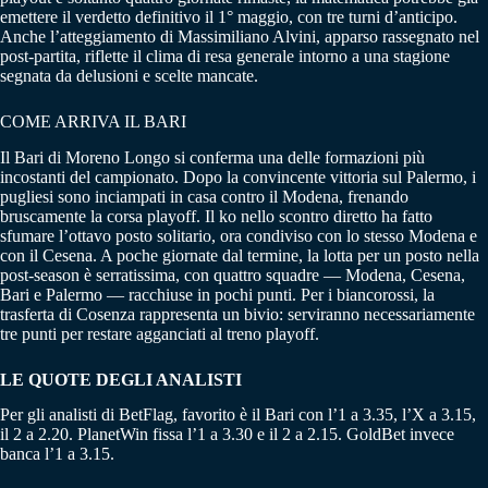
emettere il verdetto definitivo il 1° maggio, con tre turni d’anticipo.
Anche l’atteggiamento di Massimiliano Alvini, apparso rassegnato nel
post-partita, riflette il clima di resa generale intorno a una stagione
segnata da delusioni e scelte mancate.
COME ARRIVA IL BARI
Il Bari di Moreno Longo si conferma una delle formazioni più
incostanti del campionato. Dopo la convincente vittoria sul Palermo, i
pugliesi sono inciampati in casa contro il Modena, frenando
bruscamente la corsa playoff. Il ko nello scontro diretto ha fatto
sfumare l’ottavo posto solitario, ora condiviso con lo stesso Modena e
con il Cesena. A poche giornate dal termine, la lotta per un posto nella
post-season è serratissima, con quattro squadre — Modena, Cesena,
Bari e Palermo — racchiuse in pochi punti. Per i biancorossi, la
trasferta di Cosenza rappresenta un bivio: serviranno necessariamente
tre punti per restare agganciati al treno playoff.
LE QUOTE DEGLI ANALISTI
Per gli analisti di BetFlag, favorito è il Bari con l’1 a 3.35, l’X a 3.15,
il 2 a 2.20. PlanetWin fissa l’1 a 3.30 e il 2 a 2.15. GoldBet invece
banca l’1 a 3.15.