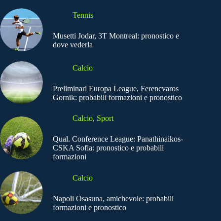
Tennis
Musetti Jodar, 3T Montreal: pronostico e
dove vederla
Calcio
Preliminari Europa League, Ferencvaros
Gornik: probabili formazioni e pronostico
Calcio
,
Sport
Qual. Conference League: Panathinaikos-
CSKA Sofia: pronostico e probabili
formazioni
Calcio
Napoli Osasuna, amichevole: probabili
formazioni e pronostico