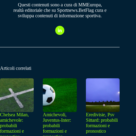
Questi contenuti sono a cura di MMEuropa,
realtà editoriale che su Sportnews.BetFlag cura e
sviluppa contenuti di informazione sportiva.
Articoli correlati
Chelsea Milan,
Amichevoli,
Eredivisie, Psv
amichevole:
Juventus-Inter:
Sittard: probabili
probabili
probabili
formazioni e
formazioni e
formazioni e
pronostico