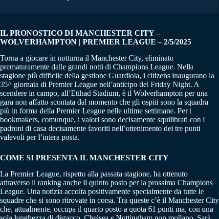
IL PRONOSTICO DI MANCHESTER CITY –
WOLVERHAMPTON | PREMIER LEAGUE – 2/5/2025
Torna a giocare in notturna il Manchester City, eliminato
prematuramente dalle grandi notti di Champions League. Nella
stagione più difficile della gestione Guardiola, i citizens inaugurano la
35^ giornata di Premier League nell’anticipo del Friday Night. A
scendere in campo, all’Etihad Stadium, è il Wolverhampton per una
gara non affatto scontata dal momento che gli ospiti sono la squadra
più in forma della Premier League nelle ultime settimane. Per i
bookmakers, comunque, i valori sono decisamente squilibrati con i
padroni di casa decisamente favoriti nell’ottenimento dei tre punti
valevoli per l’intera posta.
COME SI PRESENTA IL MANCHESTER CITY
La Premier League, rispetto alla passata stagione, ha ottenuto
attraverso il ranking anche il quinto posto per la prossima Champions
League. Una notizia accolta positivamente specialmente da tutte le
squadre che si sono ritrovate in corsa. Tra queste c’è il Manchester City
che, attualmente, occupa il quarto posto a quota 61 punti ma, con una
sola lunghezza di distacco, Chelsea e Nottingham non mollano. Sarà