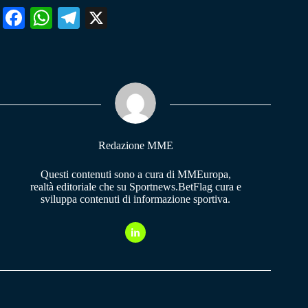
Fa
W
Te
X
ce
ha
le
bo
ts
gr
ok
A
a
pp
m
Redazione MME
Questi contenuti sono a cura di MMEuropa,
realtà editoriale che su Sportnews.BetFlag cura e
sviluppa contenuti di informazione sportiva.