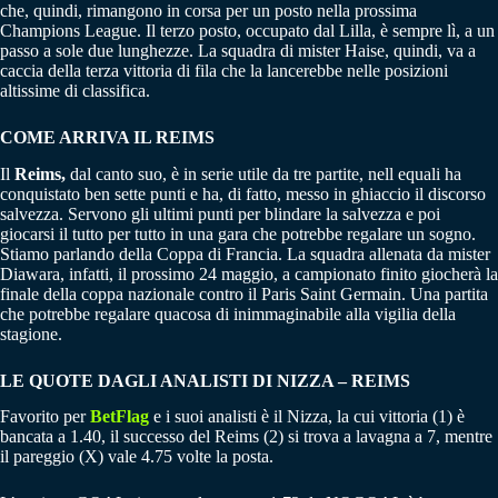
che, quindi, rimangono in corsa per un posto nella prossima
Champions League. Il terzo posto, occupato dal Lilla, è sempre lì, a un
passo a sole due lunghezze. La squadra di mister Haise, quindi, va a
caccia della terza vittoria di fila che la lancerebbe nelle posizioni
altissime di classifica.
COME ARRIVA IL REIMS
Il
Reims,
dal canto suo, è in serie utile da tre partite, nell equali ha
conquistato ben sette punti e ha, di fatto, messo in ghiaccio il discorso
salvezza. Servono gli ultimi punti per blindare la salvezza e poi
giocarsi il tutto per tutto in una gara che potrebbe regalare un sogno.
Stiamo parlando della Coppa di Francia. La squadra allenata da mister
Diawara, infatti, il prossimo 24 maggio, a campionato finito giocherà la
finale della coppa nazionale contro il Paris Saint Germain. Una partita
che potrebbe regalare quacosa di inimmaginabile alla vigilia della
stagione.
LE QUOTE DAGLI ANALISTI DI NIZZA – REIMS
Favorito per
BetFlag
e i suoi analisti è il Nizza, la cui vittoria (1) è
bancata a 1.40, il successo del Reims (2) si trova a lavagna a 7, mentre
il pareggio (X) vale 4.75 volte la posta.