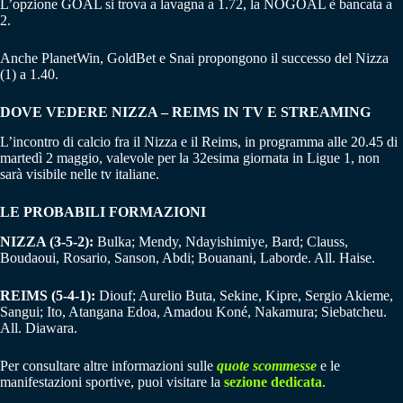
L’opzione GOAL si trova a lavagna a 1.72, la NOGOAL è bancata a
2.
Anche PlanetWin, GoldBet e Snai propongono il successo del Nizza
(1) a 1.40.
DOVE VEDERE NIZZA – REIMS IN TV E STREAMING
L’incontro di calcio fra il Nizza e il Reims, in programma alle 20.45 di
martedì 2 maggio, valevole per la 32esima giornata in Ligue 1, non
sarà visibile nelle tv italiane.
LE PROBABILI FORMAZIONI
NIZZA (3-5-2):
Bulka; Mendy, Ndayishimiye, Bard; Clauss,
Boudaoui, Rosario, Sanson, Abdi; Bouanani, Laborde. All. Haise.
REIMS (5-4-1):
Diouf; Aurelio Buta, Sekine, Kipre, Sergio Akieme,
Sangui; Ito, Atangana Edoa, Amadou Koné, Nakamura; Siebatcheu.
All. Diawara.
Per consultare altre informazioni sulle
quote scommesse
e le
manifestazioni sportive, puoi visitare la
sezione dedicata
.