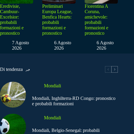
Eredivisie,
Preliminari
Fiorentina A
Cambuur-
Europa League,
Coruna,
Excelsior:
Benfica Hearts:
amichevole:
probabili
probabili
probabili
formazioni e
formazioni e
formazioni e
pronostico
pronostico
pronostico
7 Agosto
6 Agosto
6 Agosto
2026
2026
2026
Di tendenza
Mondiali
Mondiali, Inghilterra-RD Congo: pronostico
e probabili formazioni
Mondiali
Mondiali, Belgio-Senegal: probabili