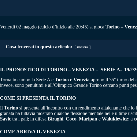
Venerdì 02 maggio (calcio d’inizio alle 20:45) si gioca
Torino
–
Venez
Cosa troverai in questo articolo:
mostra
IL PRONOSTICO DI TORINO – VENEZIA – SERIE A- 19/2/2
Torna in campo la Serie A e
Torino
e
Venezia
aprono il 35° turno del c
invece, sono penultimi e all’Olimpico Grande Torino cercano punti pes
COME SI PRESENTA IL TORINO
Il
Torino
si presenta all’incontro con un rendimento altalenante che lo ha
granata ha tuttavia mostrato qualche flessione mentale nelle ultime uscit
Savic
tra i pali; in difesa
Biraghi
,
Coco
,
Maripan
e
Walukiewicz
; a 
COME ARRIVA IL VENEZIA