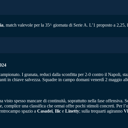
ia
, match valevole per la 35^ giornata di Serie A. L’1 proposto a 2,25, l
024
ampionato. I granata, reduci dalla sconfitta per 2-0 contro il Napoli, staz
anti in chiave salvezza. Squadre in campo domani venerdì 2 maggio all
 visto spesso mancare di continuità, soprattutto nella fase offensiva. Sol
e, complice una classifica che ormai offre pochi stimoli concreti. Per l’
centrocampo spazio a
Casadei
,
Ilic
e
Linetty
; sulla trequarti agiranno
Vl