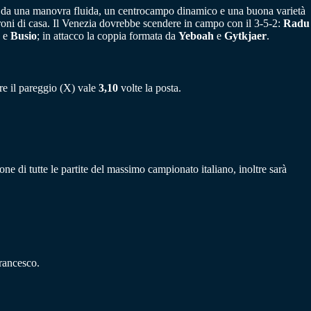
ti da una manovra fluida, un centrocampo dinamico e una buona varietà
droni di casa. Il Venezia dovrebbe scendere in campo con il 3-5-2:
Radu
e
Busio
; in attacco la coppia formata da
Yeboah
e
Gytkjaer
.
re il pareggio (X) vale
3,10
volte la posta.
sione di tutte le partite del massimo campionato italiano, inoltre sarà
rancesco.