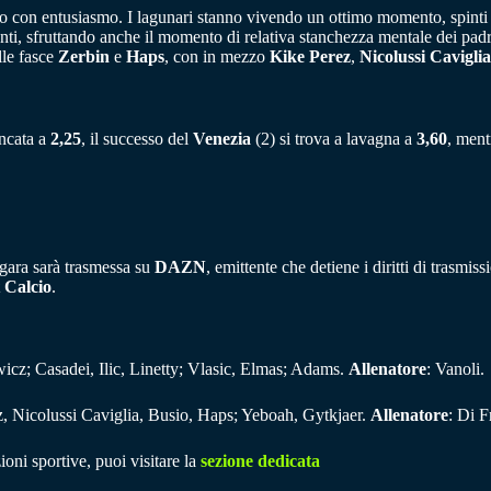
pico con entusiasmo. I lagunari stanno vivendo un ottimo momento, spin
anti, sfruttando anche il momento di relativa stanchezza mentale dei pa
lle fasce
Zerbin
e
Haps
, con in mezzo
Kike Perez
,
Nicolussi Caviglia
ancata a
2,25
, il successo del
Venezia
(2) si trova a lavagna a
3,60
, ment
 gara sarà trasmessa su
DAZN
, emittente che detiene i diritti di trasmis
 Calcio
.
icz; Casadei, Ilic, Linetty; Vlasic, Elmas; Adams.
Allenatore
: Vanoli.
z, Nicolussi Caviglia, Busio, Haps; Yeboah, Gytkjaer.
Allenatore
: Di F
ioni sportive, puoi visitare la
sezione dedicata