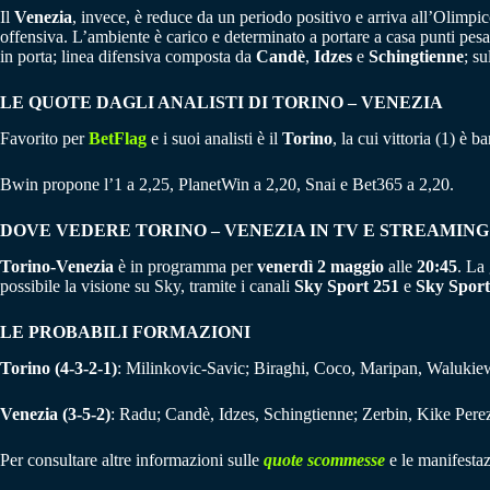
Il
Venezia
, invece, è reduce da un periodo positivo e arriva all’Olim
offensiva. L’ambiente è carico e determinato a portare a casa punti pes
in porta; linea difensiva composta da
Candè
,
Idzes
e
Schingtienne
; su
LE QUOTE DAGLI ANALISTI DI TORINO – VENEZIA
Favorito per
BetFlag
e i suoi analisti è il
Torino
, la cui vittoria (1) è b
Bwin propone l’1 a 2,25, PlanetWin a 2,20, Snai e Bet365 a 2,20.
DOVE VEDERE TORINO – VENEZIA IN TV E STREAMING
Torino-Venezia
è in programma per
venerdì 2 maggio
alle
20:45
. La
possibile la visione su Sky, tramite i canali
Sky Sport 251
e
Sky Sport
LE PROBABILI FORMAZIONI
Torino (4-3-2-1)
: Milinkovic-Savic; Biraghi, Coco, Maripan, Walukiew
Venezia (3-5-2)
: Radu; Candè, Idzes, Schingtienne; Zerbin, Kike Pere
Per consultare altre informazioni sulle
quote scommesse
e le manifestaz