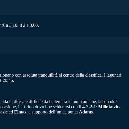
’X a 3,10, il 2 a 3,60.
ionano con assoluta tranquillità al centro della classifica. I lagunari,
e 20:45.
ida in difesa e difficile da battere tra le mura amiche, la squadra
occasione, il Torino dovrebbe schierarsi con il 4-3-2-1:
Milinkovic-
asic
ed
Elmas
, a supporto dell’unica punta
Adams
.