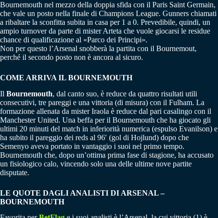
Bournemouth nel mezzo della doppia sfida con il Paris Saint Germain,
che vale un posto nella finale di Champions League. Gunners chiamati
a ribaltare la sconfitta subita in casa per 1 a 0. Prevedibile, quindi, un
ampio turnover da parte di mister Arteta che vuole giocarsi le residue
chance di qualificazione al «Parco dei Principi».
Non per questo l’Arsenal snobberà la partita con il Bournemout,
perché il secondo posto non è ancora al sicuro.
COME ARRIVA IL BOURNEMOUTH
Il
Bournemouth
, dal canto suo, è reduce da quattro risultati utili
consecutivi, tre pareggi e una vittoria (di misura) con il Fulham. La
formazione allenata da mister Iraola è reduce dal pari casalingo con il
Manchester United. Una beffa per il Bournemouth che ha giocato gli
ultimi 20 minuti del match in inferiorità numerica (espulso Evanilson) e
ha subito il pareggio dei reds al 96′ (gol di Hojlund) dopo che
Semenyo aveva portato in vantaggio i suoi nel primo tempo.
Bournemouth che, dopo un’ottima prima fase di stagione, ha accusato
un fisiologico calo, vincendo solo una delle ultime nove partite
disputate.
LE QUOTE DAGLI ANALISTI DI ARSENAL –
BOURNEMOUTH
Favorita per
BetFlag
e i suoi analisti è l’Arsenal, la cui vittoria (1) è