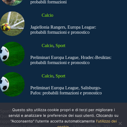
probabili formazioni
Calcio
Jagiellonia Rangers, Europa League:
probabili formazioni e pronostico
Calcio
,
Sport
Preliminari Europa League, Hradec-Besiktas:
probabili formazioni e pronostico
Calcio
,
Sport
Preliminari Europa League, Salisburgo-
Pafos: probabili formazioni e pronostico
Questo sito utilizza cookie propri e di terzi per migliorare i
SportNews.BetFlag -
Copyright © 2025
servizi e analizzare le preferenze dei suoi utenti. Cliccando su
Questo sito non
SportNews BetFlag
"Acconsento" l'utente accetta automaticamente
l'utilizzo dei
rappresenta una testata
Sede Legale: Via degli
giornalistica in quanto
Aldobrandeschi, 300 |
cookie.