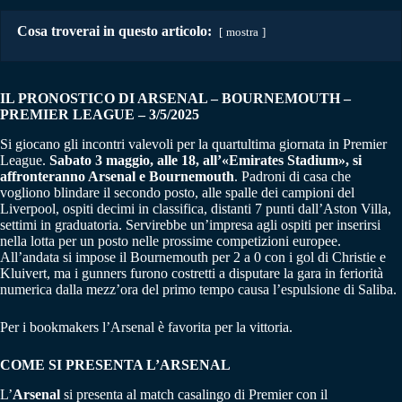
Cosa troverai in questo articolo:
mostra
IL PRONOSTICO DI ARSENAL – BOURNEMOUTH
–
PREMIER LEAGUE – 3/5/2025
Si giocano gli incontri valevoli per la quartultima giornata in Premier
League.
Sabato 3 maggio, alle 18, all’«Emirates Stadium», si
affronteranno Arsenal e Bournemouth
. Padroni di casa che
vogliono blindare il secondo posto, alle spalle dei campioni del
Liverpool, ospiti decimi in classifica, distanti 7 punti dall’Aston Villa,
settimi in graduatoria. Servirebbe un’impresa agli ospiti per inserirsi
nella lotta per un posto nelle prossime competizioni europee.
All’andata si impose il Bournemouth per 2 a 0 con i gol di Christie e
Kluivert, ma i gunners furono costretti a disputare la gara in feriorità
numerica dalla mezz’ora del primo tempo causa l’espulsione di Saliba.
Per i bookmakers l’Arsenal è favorita per la vittoria.
COME SI PRESENTA L’ARSENAL
L’
Arsenal
si presenta al match casalingo di Premier con il