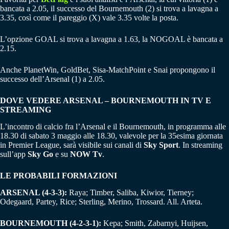
bancata a 2.05, il successo del Bournemouth (2) si trova a lavagna a
3.35, così come il pareggio (X) vale 3.35 volte la posta.
L’opzione GOAL si trova a lavagna a 1.63, la NOGOAL è bancata a
2.15.
Anche PlanetWin, GoldBet, Sisa-MatchPoint e Snai propongono il
successo dell’Arsenal (1) a 2.05.
DOVE VEDERE ARSENAL – BOURNEMOUTH IN TV E
STREAMING
L’incontro di calcio fra l’Arsenal e il Bournemouth, in programma alle
18.30 di sabato 3 maggio alle 18.30, valevole per la 35esima giornata
in Premier League, sarà visibile sui canali di
Sky Sport
. In streaming
sull’app
Sky Go
e su
NOW Tv
.
LE PROBABILI FORMAZIONI
ARSENAL (4-3-3):
Raya; Timber, Saliba, Kiwior, Tierney;
Odegaard, Partey, Rice; Sterling, Merino, Trossard. All. Arteta.
BOURNEMOUTH (4-2-3-1):
Kepa; Smith, Zabarnyi, Huijsen,