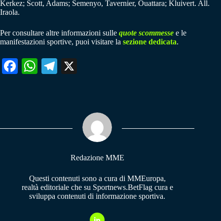
Kerkez; Scott, Adams; Semenyo, Tavernier, Ouattara; Kluivert. All.
Iraola.
Per consultare altre informazioni sulle
quote scommesse
e le
manifestazioni sportive, puoi visitare la
sezione dedicata
.
Fa
W
Te
X
ce
ha
le
bo
ts
gr
ok
A
a
pp
m
Redazione MME
Questi contenuti sono a cura di MMEuropa,
realtà editoriale che su Sportnews.BetFlag cura e
sviluppa contenuti di informazione sportiva.