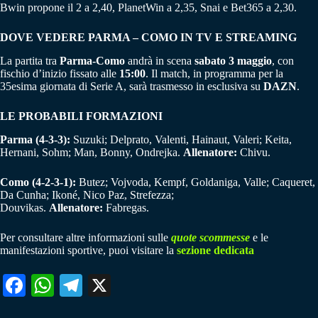
Bwin propone il 2 a 2,40, PlanetWin a 2,35, Snai e Bet365 a 2,30.
DOVE VEDERE PARMA – COMO IN TV E STREAMING
La partita tra
Parma-Como
andrà in scena
sabato 3 maggio
, con
fischio d’inizio fissato alle
15:00
. Il match, in programma per la
35esima giornata di Serie A, sarà trasmesso in esclusiva su
DAZN
.
LE PROBABILI FORMAZIONI
Parma (4-3-3):
Suzuki; Delprato, Valenti, Hainaut, Valeri; Keita,
Hernani, Sohm; Man, Bonny, Ondrejka.
Allenatore:
Chivu.
Como (4-2-3-1):
Butez; Vojvoda, Kempf, Goldaniga, Valle; Caqueret,
Da Cunha; Ikoné, Nico Paz, Strefezza;
Douvikas.
Allenatore:
Fabregas.
Per consultare altre informazioni sulle
quote scommesse
e le
manifestazioni sportive, puoi visitare la
sezione dedicata
Fa
W
Te
X
ce
ha
le