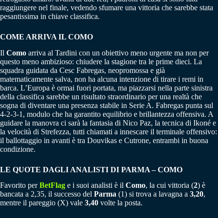
raggiungere nel finale, vedendo sfumare una vittoria che sarebbe stata
pesantissima in chiave classifica.
COME ARRIVA IL COMO
Il
Como
arriva al Tardini con un obiettivo meno urgente ma non per
questo meno ambizioso: chiudere la stagione tra le prime dieci. La
squadra guidata da Cesc Fabregas, neopromossa e già
matematicamente salva, non ha alcuna intenzione di tirare i remi in
barca. L’Europa è ormai fuori portata, ma piazzarsi nella parte sinistra
della classifica sarebbe un risultato straordinario per una realtà che
sogna di diventare una presenza stabile in Serie A. Fabregas punta sul
4-2-3-1, modulo che ha garantito equilibrio e brillantezza offensiva. A
guidare la manovra ci sarà la fantasia di Nico Paz, la tecnica di Ikoné e
la velocità di Strefezza, tutti chiamati a innescare il terminale offensivo:
il ballottaggio in avanti è tra Douvikas e Cutrone, entrambi in buona
condizione.
LE QUOTE DAGLI ANALISTI DI PARMA – COMO
Favorito per
BetFlag
e i suoi analisti è il
Como
, la cui vittoria (
2
) è
bancata a 2,35, il successo del
Parma
(1) si trova a lavagna a
3,20
,
mentre il pareggio (X) vale
3,40
volte la posta.