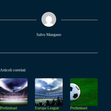
bo
ts
gr
ok
A
a
pp
m
Salvo Mangano
Articoli correlati
Preliminari
Europa League
Preliminari