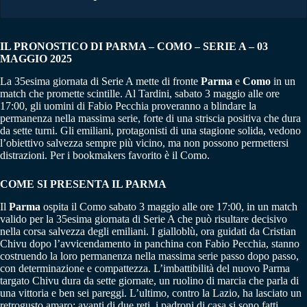
IL PRONOSTICO DI PARMA – COMO – SERIE A – 03
MAGGIO 2025
La 35esima giornata di Serie A mette di fronte
Parma
e
Como
in un
match che promette scintille. Al Tardini, sabato 3 maggio alle ore
17:00, gli uomini di Fabio Pecchia proveranno a blindare la
permanenza nella massima serie, forte di una striscia positiva che dura
da sette turni. Gli emiliani, protagonisti di una stagione solida, vedono
l’obiettivo salvezza sempre più vicino, ma non possono permettersi
distrazioni. Per i bookmakers favorito è il Como.
COME SI PRESENTA IL PARMA
Il
Parma
ospita il Como sabato 3 maggio alle ore 17:00, in un match
valido per la 35esima giornata di Serie A che può risultare decisivo
nella corsa salvezza degli emiliani. I gialloblù, ora guidati da Cristian
Chivu dopo l’avvicendamento in panchina con Fabio Pecchia, stanno
costruendo la loro permanenza nella massima serie passo dopo passo,
con determinazione e compattezza. L’imbattibilità del nuovo Parma
targato Chivu dura da sette giornate, un ruolino di marcia che parla di
una vittoria e ben sei pareggi. L’ultimo, contro la Lazio, ha lasciato un
retrogusto amaro: avanti di due reti, i padroni di casa si sono fatti