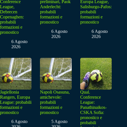
Conference
preliminari, Paok
Europa League,
League,
Anderlecht:
Salisburgo-Pafos:
Debrecen
probabili
probabili
Copenaghen:
formazioni e
formazioni e
probabili
pronostico
pronostico
formazioni e
6 Agosto
6 Agosto
pronostico
2026
2026
6 Agosto
2026
Jagiellonia
Napoli Osasuna,
Qual.
Rangers, Europa
amichevole:
Conference
League: probabili
probabili
League:
formazioni e
formazioni e
Panathinaikos-
pronostico
pronostico
CSKA Sofia:
pronostico e
6 Agosto
5 Agosto
probabili
2026
2026